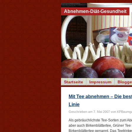
Abnehmen-Diät-Gesundheit
Startseite
Impressum
Blogge
Mit Tee abnehmen – Die best
Linie
Geschrieben am 7. Mai 2007 von KPBaumga
Als gebräuchlichste Tee-Sorten zum A
aber auch Birkenblättertee, Grüner Tee
Birkenblättertee genannt. Das Teetrin