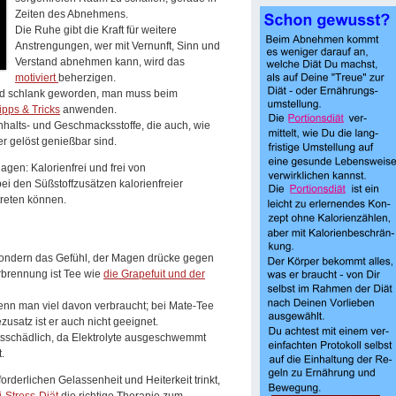
Zeiten des Abnehmens.
Die Ruhe gibt die Kraft für weitere
Anstrengungen, wer mit Vernunft, Sinn und
Verstand abnehmen kann, wird das
motiviert
beherzigen.
and schlank geworden, man muss beim
ipps & Tricks
anwenden.
 Inhalts- und Geschmacksstoffe, die auch, wie
r gelöst genießbar sind.
agen: Kalorienfrei und frei von
 den Süßstoffzusätzen kalorienfreier
treten können.
, sondern das Gefühl, der Magen drücke gegen
erbrennung ist Tee wie
die Grapefuit und der
nn man viel davon verbraucht; bei Mate-Tee
ezusatz ist er auch nicht geeignet.
sschädlich, da Elektrolyte ausgeschwemmt
.
orderlichen Gelassenheit und Heiterkeit trinkt,