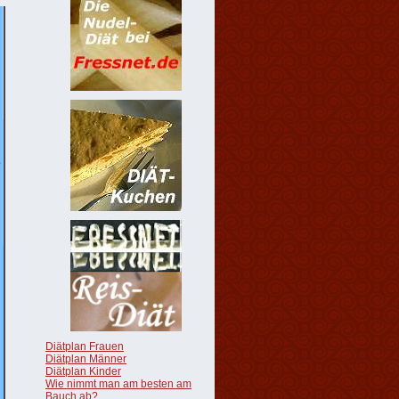
Diätplan Frauen
Diätplan Männer
Diätplan Kinder
Wie nimmt man am besten am
Bauch ab?