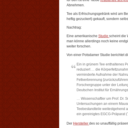
für den ist eine Tasse
Kräutertee als Ant
Abnehmen.
Tee als Erfrischungsgetränk wird am Best
heftig gezuckert) gekauft, sondern selbs
Nachtrag:
Eine amerikanische
Studie
scheint die
man könne allerdings noch keine endgü
weiter forschen.
Von einer Potsdamer Studie berichtet d
Ein in grünem Tee enthaltenes P
reduziert … die Körperfettzunahm
verminderte Aufnahme der Nahru
Fettverbrennung [zurückzuführen
Forschergruppe unter der Leitun
Deutschen Institut für Ernährun
… Wissenschaftler um Prof. Dr. 
Untersuchungen an einem Mausmo
Teebestandteile weitestgehend 
ein gereinigtes EGCG-Präparat 
Der
Hersteller
des so unauffällig präsen