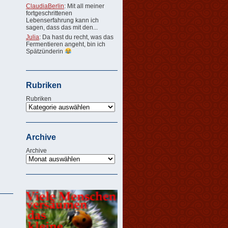
ClaudiaBerlin
: Mit all meiner
fortgeschrittenen
Lebenserfahrung kann ich
sagen, dass das mit den...
Julia
: Da hast du recht, was das
Fermentieren angeht, bin ich
Spätzünderin
Rubriken
Rubriken
Archive
Archive