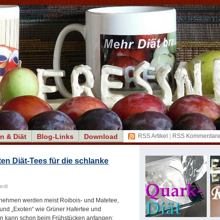
n & Diät
Blog-Links
Download
RSS Artikel
|
RSS Kommentar
en Diät-Tees für die schlanke
rdt
bnehmen werden meist Roibois- und Matetee,
 und „Exoten“ wie Grüner Hafertee und
ken kann schon beim Frühstücken anfangen: