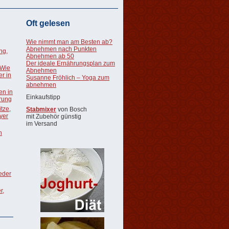
Oft gelesen
Wie nimmt man am Besten ab?
Abnehmen nach Punkten
ng,
Abnehmen ab 50
Der ideale Ernährungsplan zum
 Wie
Abnehmen
r in
Susanne Fröhlich – Yoga zum
abnehmen
en in
Einkaufstipp
rung
tze,
Stabmixer
von Bosch
oyer
mit Zubehör günstig
im Versand
n
ieder
r,