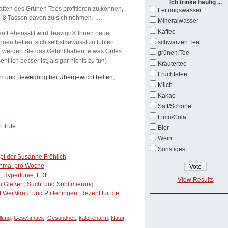
Ich trinke häufig ...
aften des Grünen Tees profitieren zu können,
Leitungswasser
4-8 Tassen davon zu sich nehmen. …
Mineralwasser
Kaffee
en Lebensstil wird Teavigo® Ihnen neue
hnen helfen, sich selbstbewusst zu fühlen.
schwarzen Tee
 werden Sie das Gefühl haben, etwas Gutes
grünen Tee
tlich besser ist, als gar nichts zu tun)
Kräutertee
Früchtetee
n und Bewegung bei Übergewicht helfen,
Milch
Kakao
Saft/Schorle
Limo/Cola
r Tüte
Bier
Wein
Sonstiges
ept der Susanne Fröhlich
inmal pro Woche
, Hypertonie, LDL
View Results
in Gießen, Sucht und Sublimierung
Weißkraut und Pfifferlingen: Rezept für die
lung
,
Geschmack
,
Gesundheit
,
kalorienarm
,
Natur
,