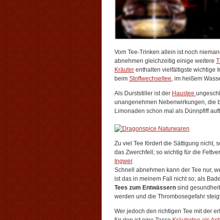
Vom Tee-Trinken allein ist noch niem
abnehmen gleichzeitig einige weitere
T
Kräuter
enthalten vielfältigste wichtige
beim
Stoffwechseltee
, im heißem Wasse
Als Durststiller ist der
Haustee
ungeschl
unangenehmen Nebenwirkungen, die bei
Limonaden schon mal als Dünnpfiff auf
Zu viel Tee fördert die Sättigung nicht
das Zwerchfell; so wichtig für die Fettv
Ingwer
.
Schnell abnehmen kann der Tee nur, we
ist das in meinem Fall nicht so; als Bad
Tees zum Entwässern
sind gesundheit
werden und die Thrombosegefahr steigt
Wer jedoch den richtigen Tee mit der erf