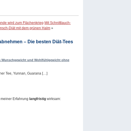
nde wird zum Flächenkrieg
Mit Schnittlauch-
sch-Diät mit dem grünen Halm
»
abnehmen – Die besten Diät-Tees
m Wunschgewicht und Wohlfühlgewicht ohne
rüner Tee, Yunnan, Guarana […]
ch meiner Erfahrung
langfristig
wirksam: