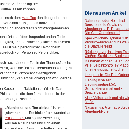
deutsame Veränderung der
 Kaffee lassen können.
Die neusten Artikel
otto, nach dem
Mate Tee
den Hunger bremst
Nahrungs- oder Heilmittel,
e Wirksamkeit ist jedoch individuell
Sensationelle Gewichts-
hworen und andererseits nicht wahrgenommen.
Abnahmen, z. B. Ricarda La
Die Geh-Gemeinschaft
en dürfte auf dem langanhaltenden Teein
Speckröllchen-Hysterie 2.0:
 Müdigkeit, und bei wachen, aktiven Menschen
Product-Placement uns weite
die Diätfalle treibt
 Tee ist mein persönlicher Favorit beim
Rückenpulver, Intuitives Ess
st jedoch von Person zu Perönlichkeit
Gießen, Sucht und Sublimie
Da haben wir den Salat: Spri
uch nach längerer Zeit in der Thermosflasche
Pille, Selbstkontrolle? Pläd
er wird); wem die übliche Teebeuteldosierung zu
für eine utopische Küche
und noch z.B. Zitronensaft dazugeben.
Lange Liste: Die Diät Ordne
 unschön, Papierfilter ökologisch wohl gerade
Lieblingsspeisen,
Lieblingsgetränk(e),
Schlankheitsmittel und -
on Kapseln und Tabletten erhältlich. Das
Spaziergänge
hilosophie, die dem fermentierten, in der
Älter, Vollschlank und nie w
bensenergie zuschreibt.
Jo-Jo!
Narzissmus, Alternativ-Steue
„Abnehmen und Tee trinken“
ist, wie
Abnehm-Mythen
„abwarten und Tee trinken“ ein wunderbar
entspanntes
Motto, eine Anweisung,
Pausen einzuhalten und sich einen
sorgenfreien Raum zu schaffen, gerade in