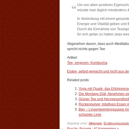
Um von allen positiven Eigensch
müsste man täglich mindestens 
In Verbindung mit einem gesund
Energie und Vitalität geben und I
Durch die Einnahme von Teavigo
für sich getan zu haben (was wesen
Abgesehen davon, dass auch Meditatio
spricht nichts gegen Tee.
Artikel:
Tee, vergoren; Kombucha
Eistee, selbst gemacht und nicht aus de
Related posts:
Yoga mit Quark- das Erfolgsrez
Die Montags-Diät, Abnehmen e
Grüner Tee und Herzgesundheit
Rückenpulver, Intuitives Essen 
Bier – Linsenkeimlingssuppe mit 
schlanke Linie
Abgelegt unter:
Allgemein
,
Ernährungsumstel
Psyche
,
Rezepte
|
47 Kommentare »