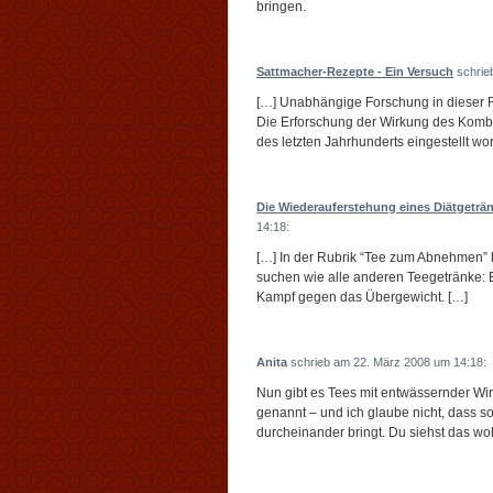
bringen.
Sattmacher-Rezepte - Ein Versuch
schrie
[…] Unabhängige Forschung in dieser Ric
Die Erforschung der Wirkung des Kombu
des letzten Jahrhunderts eingestellt wo
Die Wiederauferstehung eines Diätgetr
14:18:
[…] In der Rubrik “Tee zum Abnehmen” 
suchen wie alle anderen Teegetränke: 
Kampf gegen das Übergewicht. […]
Anita
schrieb am 22. März 2008 um 14:18:
Nun gibt es Tees mit entwässernder Wi
genannt – und ich glaube nicht, dass so
durcheinander bringt. Du siehst das woh