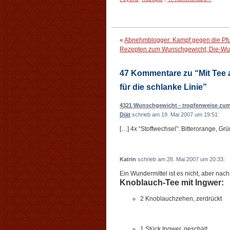
«
Abnehmblogger: Kampf gegen die Pfu
Rezepten zum Wunschgewicht; Die-Wun
47 Kommentare zu “Mit Tee 
für die schlanke Linie”
4321 Wunschgewicht - tropfenweise zu
Diät
schrieb am 19. Mai 2007 um 19:51:
[…] 4x “Stoffwechsel”: Bitterorange, G
Katrin
schrieb am 28. Mai 2007 um 20:33:
Ein Wundermittel ist es nicht, aber na
Knoblauch-Tee mit Ingwer:
2 Knoblauchzehen, zerdrückt
1 Stück Ingwer, geschält