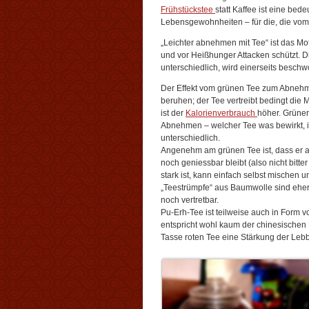
Frühstückstee
statt Kaffee ist eine be
Lebensgewohnheiten – für die, die vom
„Leichter abnehmen mit Tee“ ist das M
und vor Heißhunger Attacken schützt. Di
unterschiedlich, wird einerseits besc
Der Effekt vom grünen Tee zum Abnehm
beruhen; der Tee vertreibt bedingt die
ist der
Kalorienverbrauch
höher. Grüner
Abnehmen – welcher Tee was bewirkt, i
unterschiedlich.
Angenehm am grünen Tee ist, dass er a
noch geniessbar bleibt (also nicht bitt
stark ist, kann einfach selbst mischen 
„Teestrümpfe“ aus Baumwolle sind eher
noch vertretbar.
Pu-Erh-Tee ist teilweise auch in Form v
entspricht wohl kaum der chinesischen P
Tasse roten Tee eine Stärkung der Leb