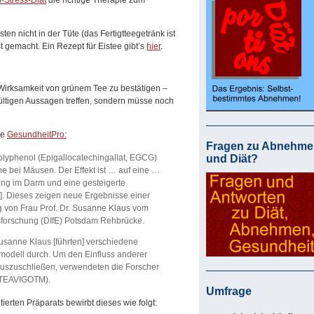
i-Stress-Diät
die richtige Therapie zum
en nicht in der Tüte (das Fertigtteegetränk ist
t gemacht. Ein Rezept für Eistee gibt’s
hier
.
 Wirksamkeit von grünem Tee zu bestätigen –
ltigen Aussagen treffen, sondern müsse noch
ie
GesundheitPro:
Fragen zu Abnehme
olyphenol (Epigallocatechingallat, EGCG)
und Diät?
e bei Mäusen. Der Effekt ist … auf eine …
ng im Darm und eine gesteigerte
]. Dieses zeigen neue Ergebnisse einer
g von Frau Prof. Dr. Susanne Klaus vom
gsforschung (DIfE) Potsdam Rehbrücke.
Susanne Klaus [führten] verschiedene
dell durch. Um den Einfluss anderer
auszuschließen, verwendeten die Forscher
(TEAVIGOTM).
Umfrage
tierten Präparats bewirbt dieses wie folgt: