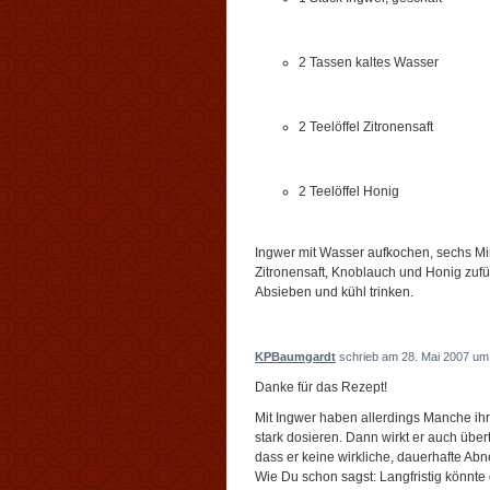
2 Tassen kaltes Wasser
2 Teelöffel Zitronensaft
2 Teelöffel Honig
Ingwer mit Wasser aufkochen, sechs Mi
Zitronensaft, Knoblauch und Honig zuf
Absieben und kühl trinken.
KPBaumgardt
schrieb am 28. Mai 2007 um
Danke für das Rezept!
Mit Ingwer haben allerdings Manche ih
stark dosieren. Dann wirkt er auch übe
dass er keine wirkliche, dauerhafte Abne
Wie Du schon sagst: Langfristig könnt