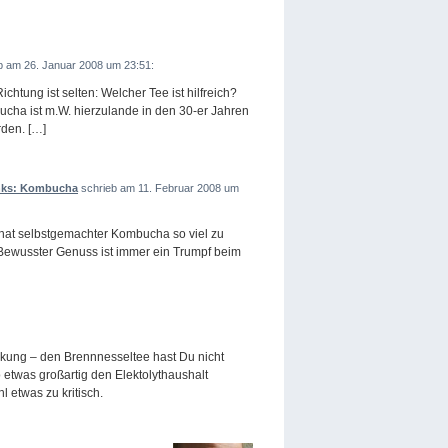
b am 26. Januar 2008 um 23:51:
htung ist selten: Welcher Tee ist hilfreich?
cha ist m.W. hierzulande in den 30-er Jahren
rden. […]
änks: Kombucha
schrieb am 11. Februar 2008 um
hat selbstgemachter Kombucha so viel zu
Bewusster Genuss ist immer ein Trumpf beim
rkung – den Brennnesseltee hast Du nicht
 etwas großartig den Elektolythaushalt
l etwas zu kritisch.