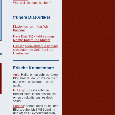
Was soll ich heute kochen?
frühere Diät-Artikel
Klavierkochen – Klar, Wir
Kochen!
Freie Diät (15) - Fehlleistungen,
Mampf, Kampf und Krampf
Das in gedenkender Gesinnung
sich äußernde Gefühl gilt der
n
Imedo-Jury
Frische Kommentare
Anja
: Hallo, einen sehr schönen
Blog hast du da. Ich werde mich
mal etwas umschauen, denn
auch...
N. Lang
: Ein sehr schöner
Bericht, beim lesen beschleicht
einen direkt die Lust es doch
selbst...
Sabrina
: Schön, dass du bei der
Bilanz dabei bist! Mit Spirulina
und Algen zu experimentieren,...