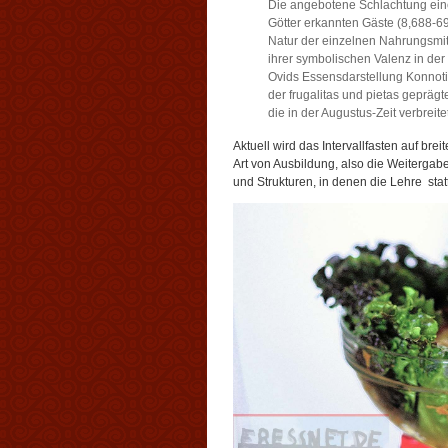
Die angebotene Schlachtung ein
Götter erkannten Gäste (8,688-6
Natur der einzelnen Nahrungsmitt
ihrer symbolischen Valenz in der
Ovids Essensdarstellung Konnot
der frugalitas und pietas geprä
die in der Augustus-Zeit verbreit
Aktuell wird das Intervallfasten auf brei
Art von Ausbildung, also die Weitergab
und Strukturen, in denen die Lehre stat