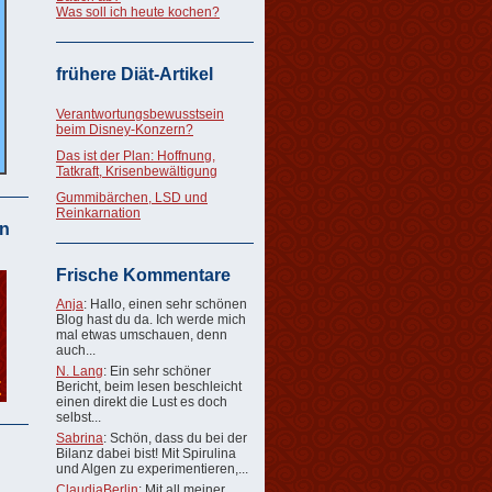
Was soll ich heute kochen?
frühere Diät-Artikel
Verantwortungsbewusstsein
beim Disney-Konzern?
Das ist der Plan: Hoffnung,
Tatkraft, Krisenbewältigung
Gummibärchen, LSD und
Reinkarnation
n
Frische Kommentare
Anja
: Hallo, einen sehr schönen
Blog hast du da. Ich werde mich
mal etwas umschauen, denn
auch...
N. Lang
: Ein sehr schöner
Bericht, beim lesen beschleicht
einen direkt die Lust es doch
selbst...
Sabrina
: Schön, dass du bei der
Bilanz dabei bist! Mit Spirulina
und Algen zu experimentieren,...
ClaudiaBerlin
: Mit all meiner