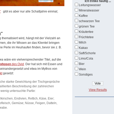
Ich trinke häufig ...
Leitungswasser
Mineralwasser
“
gibt es aber nur alle Schaltjahre einmal;
Kaffee
schwarzen Tee
grünen Tee
Kräutertee
g“
Früchtetee
thematisiert wird, hängt mit der Vielzahl an
Milch
en, die ihr Wissen an das Klientel bringen
ie Perle im Heuhaufen finden, bevor sie z. B.
Kakao
Saft/Schorle
Limo/Cola
twa wäre ein vielversprechender Titel, auf die
Bier
rphosen
des Ovid
. Der hat sich mit Essen und
seinandergesetzt und etwa im Mythos von
Wein
kt
gesetzt:
Sonstiges
liche starke Gewichtung der Tischgespräche
etaillierten Beschreibung der zahlreichen
View Results
 wenig untersuchte Partie:
kirschen, Endivien, Rettich, Käse, Eier;
fleisch, Gemüse; Nüsse, Feigen, Datteln,
gwabe.