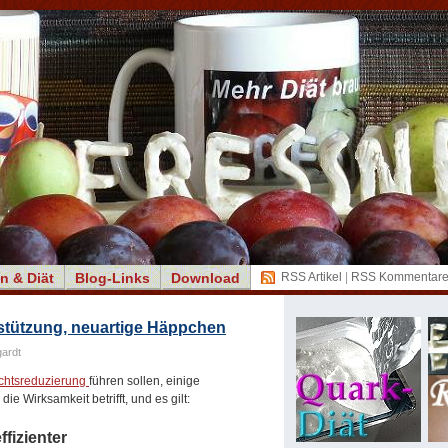
n & Diät
Blog-Links
Download
RSS Artikel
|
RSS Kommentar
rstützung, neuartige Häppchen
ardt
chtsreduzierung
führen sollen, einige
e Wirksamkeit betrifft, und es gilt:
ffizienter