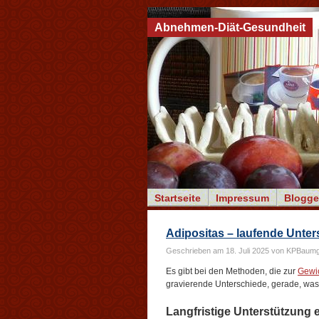
Abnehmen-Diät-Gesundheit
Startseite
Impressum
Blogge
Adipositas – laufende Unte
Geschrieben am 18. Juli 2025 von KPBaumg
Es gibt bei den Methoden, die zur
Gewi
gravierende Unterschiede, gerade, was di
Lang­fristige Unterstüt­zung e