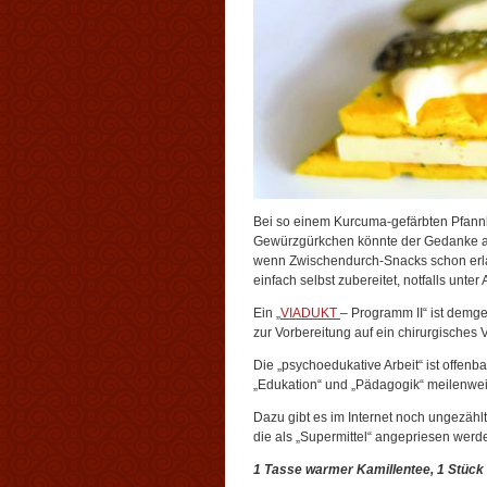
Bei so einem Kurcuma-gefärbten Pfann
Gewürzgürkchen könnte der Gedanke an 
wenn Zwischendurch-Snacks schon erla
einfach selbst zubereitet, notfalls unter 
Ein „
VIADUKT
– Programm II“ ist dem
zur Vorbereitung auf ein chirurgisches
Die „psychoedukative Arbeit“ ist offenb
„Edukation“ und „Pädagogik“ meilenwe
Dazu gibt es im Internet noch ungezählt
die als „Supermittel“ angepriesen werd
1 Tasse warmer Kamillentee, 1 Stück I