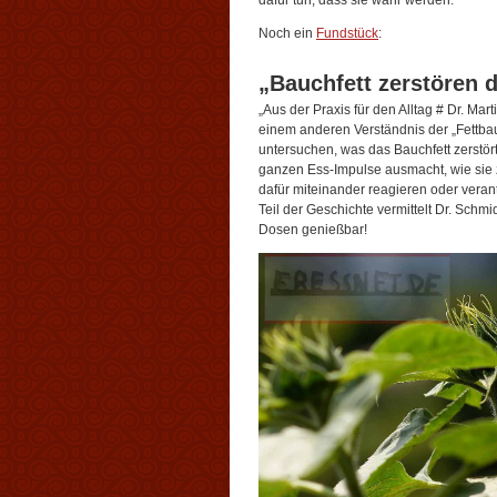
dafür tun, dass sie wahr werden.
Noch ein
Fundstück
:
„Bauchfett zerstören 
„Aus der Praxis für den Alltag # Dr. Ma
einem anderen Verständnis der „Fettbau
untersuchen, was das Bauchfett zerstö
ganzen Ess-Impulse ausmacht, wie si
dafür miteinander reagieren oder vera
Teil der Geschichte vermittelt Dr. Schmi
Dosen genießbar!