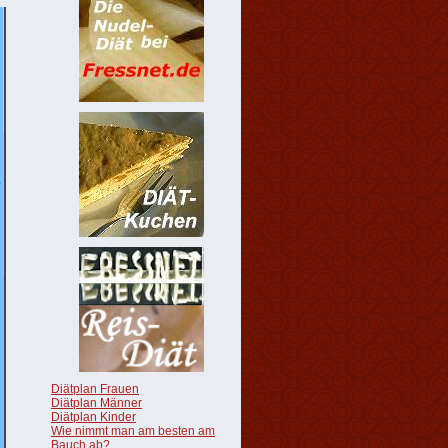
Diätplan Frauen
Diätplan Männer
Diätplan Kinder
Wie nimmt man am besten am
Bauch ab?