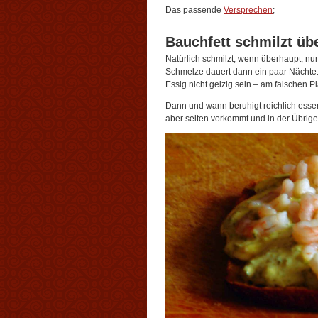
Das passende
Versprechen
;
Bauchfett schmilzt üb
Natürlich schmilzt, wenn überhaupt, nur 
Schmelze dauert dann ein paar Nächte:
Essig nicht geizig sein – am falschen Pl
Dann und wann beruhigt reichlich essen
aber selten vorkommt und in der Übrig