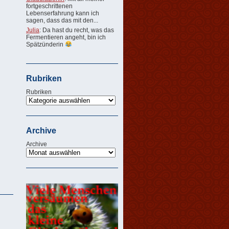
fortgeschrittenen
Lebenserfahrung kann ich
sagen, dass das mit den...
Julia
: Da hast du recht, was das
Fermentieren angeht, bin ich
Spätzünderin
Rubriken
Rubriken
Archive
Archive