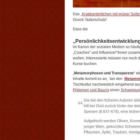
Das
„Krabbenbrötchen mit grüner Soße
Grund: Naturschutz!
Dass die
„Persönlichkeitsentwicklun
im Kanon der sozialen Medien so häufig 
„Coaches“ und Influencer*Innen zusamm
wollen. Interessierte müssen nur noch d
Kurse buchen.
„
Metamorphosen und Transparenz
“ e
Inhalte kommt es an, bei den
Metamo
Tischkultur nachweislich eingehend au
Philemon und Baucis
einen
Schwerpun
Die bei den früheren Autoren üb
tritt bei Ovid zurück hinter der d
Speisen (8,637-678), eine bisher
Aufgetischt werden Oliven, Kornel
junger Wein, gekochtes Schweine
Pflaumen, Äpfel, Trauben, Honi