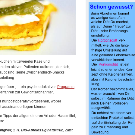
kuchen mit zweierlei Käse und
den aktiven Patienten auftreten, der sich,
ubt sind, seine Zwischendurch-Snacks
Anleitung.
gegenüber „… ein psychoedukatives
Programm
 Verfahren zur Gewichtsabnahme“.
ar nur postoperativ vorgesehen, wobei
it auseinanderliegen können.
e Tipps der allgemeineren Art oder Hausmittel,
en:
ngwer, 1 TL Bio-Apfelessig naturtrüb, Zimt