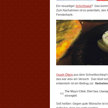
Ein neuartiger
Schichtsalat
? Das kommt 
Zum Nachahmen ist es jedenfalls, den Pf
Fensterbank.
Quark-Ölteig
aus dem Schnellkochtopf ma
das war also ein Versuch. Das lässt s
entwickeln ist ein Beitrag zur
Gemeinsc
The Mayo Clinic Diet has change
strength!
Soll heißen: Gegen gute Wünsche ist 