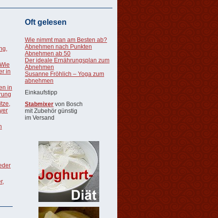
Oft gelesen
Wie nimmt man am Besten ab?
Abnehmen nach Punkten
ng,
Abnehmen ab 50
Der ideale Ernährungsplan zum
 Wie
Abnehmen
r in
Susanne Fröhlich – Yoga zum
abnehmen
en in
Einkaufstipp
rung
tze,
Stabmixer
von Bosch
oyer
mit Zubehör günstig
im Versand
n
ieder
r,