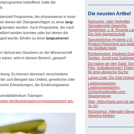
ehmprogramme betreffend, hatte die
t.
Die neusten Artikel
endenziell Programme, die phasen­weise in einer
Nahrungs- oder Heilmittel,
 bei denen die Überge­wichtigen zu einer
lang­
Sensationelle Gewichts-
g
beraten wurden. Auch Programme, die nach
Abnahmen, z. B. Ricarda La
geführt werden konnten oder bei denen die
Die Geh-Gemeinschaft
ingert wurde, führten zu einer
lang­sameren
Speckröllchen-Hysterie 2.0:
Product-Placement uns weite
die Diätfalle treibt
 Verlust des Glaubens an die Wissenschaft
Rückenpulver, Intuitives Ess
 wären, wird in diesem Bereich „gespart“
Gießen, Sucht und Sublimie
Da haben wir den Salat: Spri
Pille, Selbstkontrolle? Pläd
für eine utopische Küche
rkrankung. Es können demnach verschiedene
Lange Liste: Die Diät Ordne
ter zum Beispiel das Umfeld, genetische oder
Lieblingsspeisen,
chische Erkrankungen, die Ernährungsweise
Lieblingsgetränk(e),
Schlankheitsmittel und -
iversitätsklinikum Tübingen
Spaziergänge
/de/das-klinikum/ernaehrungsmanagement-am-
Älter, Vollschlank und nie w
Jo-Jo!
Narzissmus, Alternativ-Steue
Abnehm-Mythen