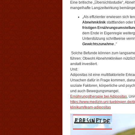
Eine britische „Übersichtsstudie“, Abn
mangelhafte Langzeitwirkung bemängel
„Als effizienter erwiesen sich t
Abnehm­klinik
statt­fanden oder
fristigen Ernährungs­umstellun
dem Ende in Eigen­regie weiter
Unterstüt­zung schritt­weise verr
Gewichts­zunahme
..“
Solche Befunde können zum langsamen
führen: Obwohl Abnehmkliniken nützlich
anstatt investiert.
Und:
Adipositas ist eine multifaktorielle E
Ursachen dafür in Frage kommen, darun
soziale Faktoren, körperliche und psy
und auch Bewegungsmangel.
Ernährungstherapie bei Adipositas
, Un
https://www.medizin.uni-tuebingen.de
klinikum/team-adipositas