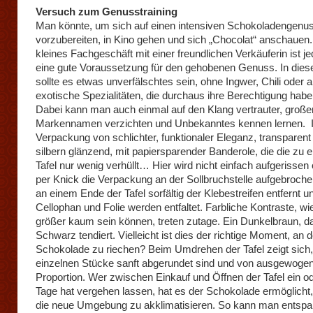
Versuch zum Genusstraining
Man könnte, um sich auf einen intensiven Schokoladengenu
vorzubereiten, in Kino gehen und sich „Chocolat“ anschauen.
kleines Fachgeschäft mit einer freundlichen Verkäuferin ist je
eine gute Voraussetzung für den gehobenen Genuss. In dies
sollte es etwas unverfälschtes sein, ohne Ingwer, Chili oder 
exotische Spezialitäten, die durchaus ihre Berechtigung ha
Dabei kann man auch einmal auf den Klang vertrauter, große
Markennamen verzichten und Unbekanntes kennen lernen.
I
Verpackung von schlichter, funktionaler Eleganz, transparent
silbern glänzend, mit papiersparender Banderole, die die zu
Tafel nur wenig verhüllt…
Hier wird nicht einfach aufgerissen
per Knick die Verpackung an der Sollbruchstelle aufgebroch
an einem Ende der Tafel sorfältig der Klebestreifen entfernt u
Cellophan und Folie werden entfaltet. Farbliche Kontraste, wi
größer kaum sein können, treten zutage. Ein Dunkelbraun, d
Schwarz tendiert. Vielleicht ist dies der richtige Moment, an d
Schokolade zu riechen?
Beim Umdrehen der Tafel zeigt sich,
einzelnen Stücke sanft abgerundet sind und von ausgewoge
Proportion. Wer zwischen Einkauf und Öffnen der Tafel ein o
Tage hat vergehen lassen, hat es der Schokolade ermöglicht,
die neue Umgebung zu akklimatisieren. So kann man entspa