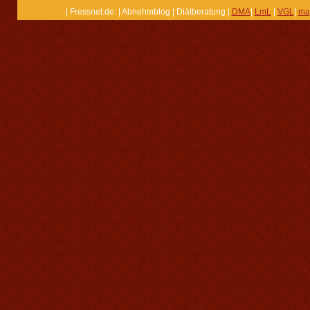
| Fressnet.de: | Abnehmblog | Diätberatung |
DMA
|
LmL
|
VGL
|
ma