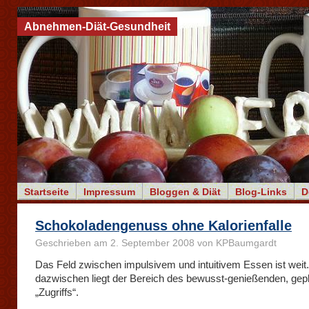
Abnehmen-Diät-Gesundheit
Startseite
Impressum
Bloggen & Diät
Blog-Links
D
Schokoladengenuss ohne Kalorienfalle
Geschrieben am 2. September 2008 von KPBaumgardt
Das Feld zwischen impulsivem und intuitivem Essen ist weit
dazwischen liegt der Bereich des bewusst-genießenden, gep
„Zugriffs“.