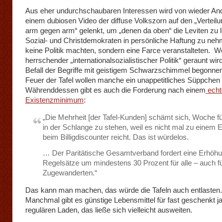
Aus eher undurchschaubaren Interessen wird von wieder And
einem dubiosen Video der diffuse Volkszorn auf den „Vertei
arm gegen arm“ gelenkt, um „denen da oben“ die Leviten zu 
Sozial- und Christdemokraten in persönliche Haftung zu nehm
keine Politik machten, sondern eine Farce veranstalteten. 
herrschender „internationalsozialistischer Politik“ geraunt wird
Befall der Begriffe mit geistigem Schwarzschimmel begonne
Feuer der Tafel wollen manche ein unappetitliches Süppchen
Währenddessen gibt es auch die Forderung nach einem
echt
Existenzminimum
:
„Die Mehrheit [der Tafel-Kunden] schämt sich, Woche 
in der Schlange zu stehen, weil es nicht mal zu einem 
beim Billigdiscounter reicht. Das ist würdelos.
… Der Paritätische Gesamtverband fordert eine Erhöhu
Regelsätze um mindestens 30 Prozent für alle – auch fü
Zugewanderten.“
Das kann man machen, das würde die Tafeln auch entlasten.
Manchmal gibt es günstige Lebensmittel für fast geschenkt j
regulären Laden, das ließe sich vielleicht ausweiten.