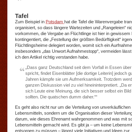
Tafel
Zum Beispiel in
Potsdam
hat die Tafel die Warenvergabe tra
organisiert, so dass längere Wartezeiten und „Rangeleien“ ni
vorkommen, die Vergabe an Flüchtlinge ist hier in gewisse
kontingentiert, die „Festellung der größten Bedürftigkeit“ irge
Flüchtlingsheime delegiert worden, womit sich ein Aurfnahme
insbesonders „das Unwort Aufnahmestopp“, vermeiden lässt
ich den Artikel richtig verstanden habe.
„Dass ganz Deutschland seit dem Vorfall in Essen über 
spricht, findet Eisenblätter [die dortige Leiterin] jedoch gu
Jahren kämpfe sie um Aufmerksamkeit. Trotzdem werde
ganzen Diskussion viel zu viel hineininterpretiert. „Da e
sich Leute eine Meinung, die sich besser selbst ein Bi
sollten. Die quatschen dumm daher.““
Es geht also nicht nur um die Verteilung von unverkäuflichen
Lebensmitteln, sondern um die Organisation dieser Verteilun
darum, wie dieses Ehrenamt wahrgenommen und was mit s
Lebensmitteln gemacht wird. Es gibt ja – um keine Lebensmit
entsorgen zu müssen – längst viele Initiativen und Ideen zur