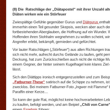
(8) Die Ratschläge der „Diätapostel“ mit ihrer Unzahl alt
Diäten wirken wie ein Störfeuer
Zwiespältige Gefühle gegenüber Gurus und
Diätgurus
enthal
immerhin einen Teil gesunder Skepsis, wecken aber auch de
fortbestehenden Aberglauben, die Hoffnung auf ein Wunder. 
Hoffenden ihren Stohhalm wegnehmen zu wollen scheint, wir
Angreifer erlebt, bekämpft, gemieden und gefürchtet.
Vor lauter Ratschlägen („Störfeuer“) aus allen Richtungen tr
sich nicht mehr, aufrecht durchs Gelände zu laufen, geht per
Deckung, hat zum Zurückschießen auch nicht die richtige Mun
einem Gegner, der hinter seinem Kugelhagel kein klares Ziel
lässt.
Sich den Diättipps ironisch entgegenzustellen und zum Beispi
„Fatburner-These“
satirisch auf die Schippe zu nehmen, is
zwecklos. Bei meinem Fatburner-Foto „Ingwer mit Flamme“ 
Paraffin einer Kerze…
So kann der gute Rat, möglichst keine hochverarbeiteten Leb
zu kaufen, befolgt werden, und am Beipiel
„Chili von Carne
einem
Ergebnis
führen: