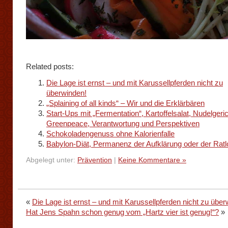
Related posts:
Die Lage ist ernst – und mit Karussellpferden nicht zu
überwinden!
„Splaining of all kinds“ – Wir und die Erklärbären
Start-Ups mit „Fermentation“, Kartoffelsalat, Nudelgeric
Greenpeace, Verantwortung und Perspektiven
Schokoladengenuss ohne Kalorienfalle
Babylon-Diät, Permanenz der Aufklärung oder der Ratl
Abgelegt unter:
Prävention
|
Keine Kommentare »
«
Die Lage ist ernst – und mit Karussellpferden nicht zu über
Hat Jens Spahn schon genug vom „Hartz vier ist genug!“?
»