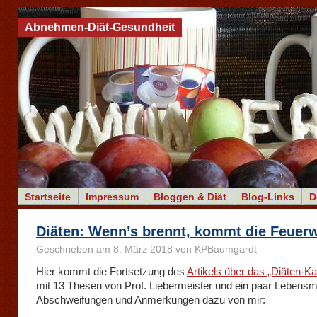
Abnehmen-Diät-Gesundheit
Startseite
Impressum
Bloggen & Diät
Blog-Links
D
Diäten: Wenn’s brennt, kommt die Feuer
Geschrieben am 8. März 2018 von KPBaumgardt
Hier kommt die Fortsetzung des
Artikels über das „Diäten-Ka
mit 13 Thesen von Prof. Liebermeister und ein paar Lebensmit
Abschweifungen und Anmerkungen dazu von mir: