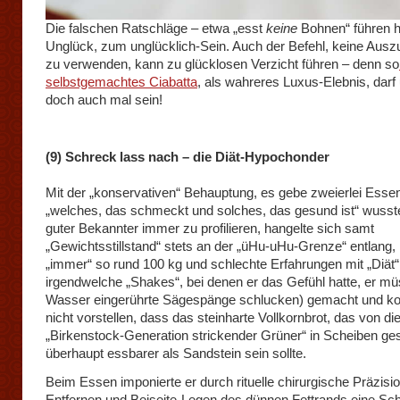
Die falschen Ratschläge – etwa „esst
keine
Bohnen“ führen hi
Unglück, zum unglücklich-Sein. Auch der Befehl, keine Aus
zu verwenden, kann zu glücklosen Verzicht führen – denn so
selbstgemachtes Ciabatta
, als wahreres Luxus-Elebnis, dar
doch auch mal sein!
(9) Schreck lass nach – die Diät-Hypochonder
Mit der „konservativen“ Behauptung, es gebe zweierlei Esse
„welches, das schmeckt und solches, das gesund ist“ wusste
guter Bekannter immer zu profilieren, hangelte sich samt
„Gewichtsstillstand“ stets an der „üHu-uHu-Grenze“ entlang, 
„immer“ so rund 100 kg und schlechte Erfahrungen mit „Diät“
irgendwelche „Shakes“, bei denen er das Gefühl hatte, er mü
Wasser eingerührte Sägespänge schlucken) gemacht und ko
nicht vorstellen, dass das steinharte Vollkornbrot, das von di
„Birkenstock-Generation strickender Grüner“ in Scheiben ge
überhaupt essbarer als Sandstein sein sollte.
Beim Essen imponierte er durch rituelle chirurgische Präzisi
Entfernen und Beiseite-Legen des dünnen Fettrands eine Sc