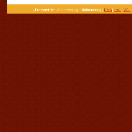
| Fressnet.de: | Abnehmblog | Diätberatung |
DMA
|
LmL
|
VGL