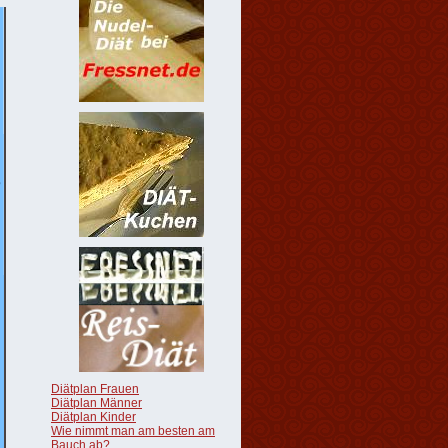
Diätplan Frauen
Diätplan Männer
Diätplan Kinder
Wie nimmt man am besten am
Bauch ab?