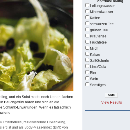
Ich trinke häufig ...
Leitungswasser
Mineralwasser
Kaffee
schwarzen Tee
grünen Tee
Kräutertee
Früchtetee
Milch
Kakao
Saft/Schorle
Limo/Cola
Bier
Wein
Sonstiges
ling, und ein Salat macht noch keinen flachen
in Bauchgefühl hören und sich an die
View Results
 Schlank-Erwartungen. Wenn es tatsächlich
hwierig:
multifaktorielle, rezidivierende Erkrankung,
siert ist und als Body-Mass-Index (BMI) von