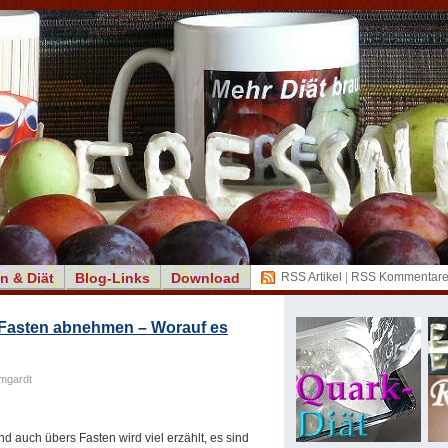
n & Diät
Blog-Links
Download
RSS Artikel
|
RSS Kommentar
Fasten abnehmen – Worauf es
mgardt
nd auch übers Fasten wird viel erzählt, es sind