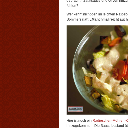
gebracht), Salatsauce und Oliven hinz
fehlen?
Wer kennt nicht den im leichten Ratgebe
Sommersalat“:
„Manchmal reicht auch 
Hier ist noch ein
Radieschen-Möhren-K
hinzugekommen. Die Sauce bestand übr