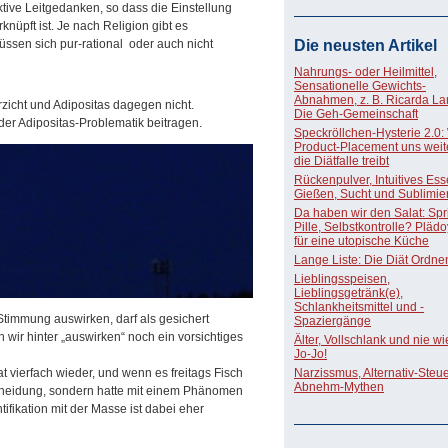
ktive Leitgedanken, so dass die Einstellung
knüpft ist. Je nach Religion gibt es
üssen sich pur-rational oder auch nicht
Die neusten Artikel
Nahrungs- oder Heilmittel,
Sensationelle Gewichts-
Abnahmen, z. B. Ricarda La
rzicht und Adipositas dagegen nicht.
Die Geh-Gemeinschaft
 der Adipositas-Problematik beitragen.
Speckröllchen-Hysterie 2.0:
Product-Placement uns weite
die Diätfalle treibt
Rückenpulver, Intuitives Ess
Gießen, Sucht und Sublimie
Da haben wir den Salat: Spri
Pille, Selbstkontrolle? Pläd
für eine utopische Küche
Lange Liste: Die Diät Ordne
Lieblingsspeisen,
Lieblingsgetränk(e),
Schlankheitsmittel und -
timmung auswirken, darf als gesichert
Spaziergänge
r hinter „auswirken“ noch ein vorsichtiges
Älter, Vollschlank und nie w
Jo-Jo!
 vierfach wieder, und wenn es freitags Fisch
Narzissmus, Alternativ-Steue
Abnehm-Mythen
scheidung, sondern hatte mit einem Phänomen
ifikation mit der Masse ist dabei eher