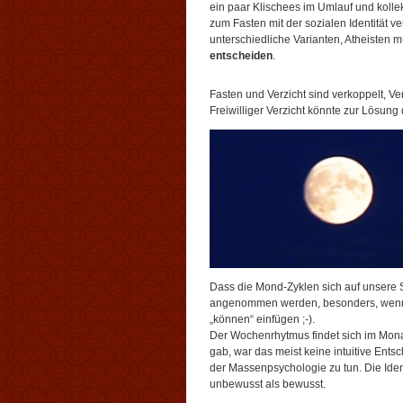
ein paar Klischees im Umlauf und kolle
zum Fasten mit der sozialen Identität ver
unterschiedliche Varianten, Atheisten m
entscheiden
.
Fasten und Verzicht sind verkoppelt, Ve
Freiwilliger Verzicht könnte zur Lösung
Dass die Mond-Zyklen sich auf unsere S
angenommen werden, besonders, wenn wi
„können“ einfügen ;-).
Der Wochenrhytmus findet sich im Monat
gab, war das meist keine intuitive Ent
der Massenpsychologie zu tun. Die Ident
unbewusst als bewusst.