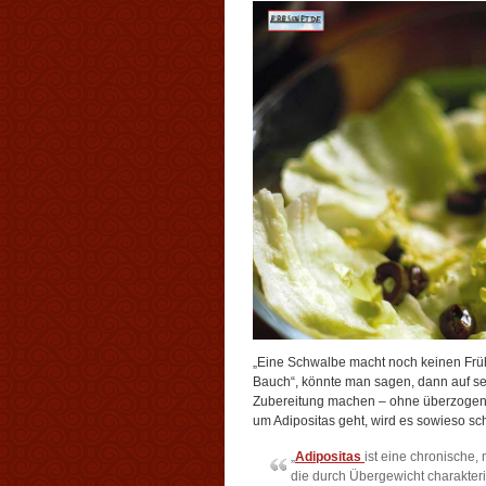
„Eine Schwalbe macht noch keinen Früh
Bauch“, könnte man sagen, dann auf se
Zubereitung machen – ohne überzogene
um Adipositas geht, wird es sowieso sc
„
Adipositas
ist eine chronische, 
die durch Übergewicht charakteri