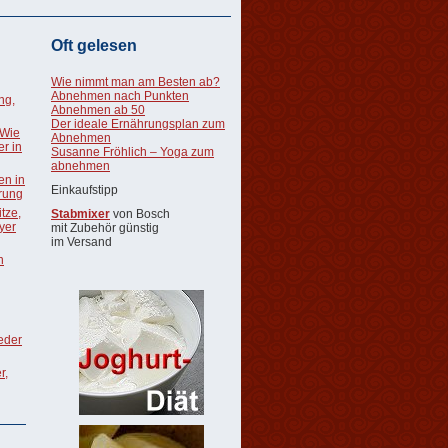
Oft gelesen
Wie nimmt man am Besten ab?
Abnehmen nach Punkten
ng,
Abnehmen ab 50
Der ideale Ernährungsplan zum
 Wie
Abnehmen
r in
Susanne Fröhlich – Yoga zum
abnehmen
en in
Einkaufstipp
rung
tze,
Stabmixer
von Bosch
oyer
mit Zubehör günstig
im Versand
n
ieder
r,