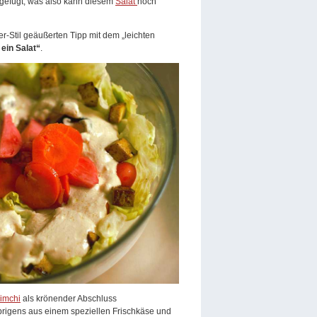
ugefügt, was also kann diesem
Salat
noch
r-Stil geäußerten Tipp mit dem „leichten
ein Salat“
.
imchi
als krönender Abschluss
igens aus einem speziellen Frischkäse und