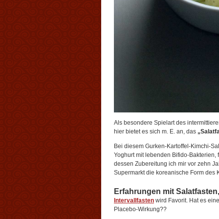
Als besondere Spielart des intermittiere
hier bietet es sich m. E. an, das
„Salatf
Bei diesem Gurken-Kartoffel-Kimchi-Sal
Yoghurt mit lebenden Bifido-Bakterien, 
dessen Zubereitung ich mir vor zehn Jah
Supermarkt die koreanische Form des K
Erfahrungen mit Salatfasten,
Intervallfasten
wird Favorit. Hat es ei
Placebo-Wirkung??