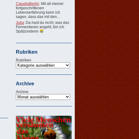
ClaudiaBerlin
: Mit all meiner
fortgeschrittenen
Lebenserfahrung kann ich
sagen, dass das mit den...
Julia
: Da hast du recht, was das
Fermentieren angeht, bin ich
Spätzünderin
Rubriken
Rubriken
Archive
Archive