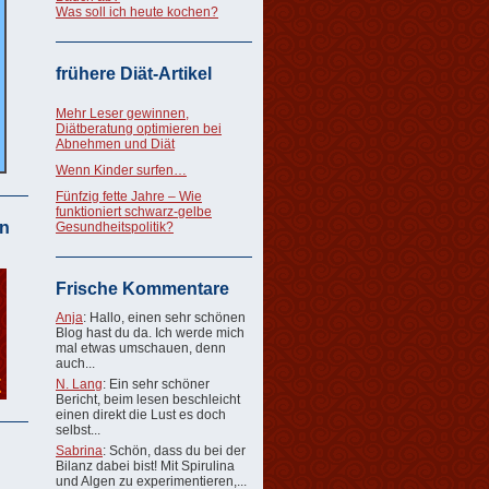
Was soll ich heute kochen?
frühere Diät-Artikel
Mehr Leser gewinnen,
Diätberatung optimieren bei
Abnehmen und Diät
Wenn Kinder surfen…
Fünfzig fette Jahre – Wie
funktioniert schwarz-gelbe
n
Gesundheitspolitik?
Frische Kommentare
Anja
: Hallo, einen sehr schönen
Blog hast du da. Ich werde mich
mal etwas umschauen, denn
auch...
N. Lang
: Ein sehr schöner
Bericht, beim lesen beschleicht
einen direkt die Lust es doch
selbst...
Sabrina
: Schön, dass du bei der
Bilanz dabei bist! Mit Spirulina
und Algen zu experimentieren,...