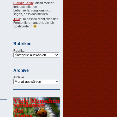
ClaudiaBerlin
: Mit all meiner
fortgeschrittenen
Lebenserfahrung kann ich
sagen, dass das mit den...
Julia
: Da hast du recht, was das
Fermentieren angeht, bin ich
Spätzünderin
Rubriken
Rubriken
Archive
Archive