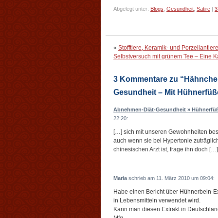
Abgelegt unter:
Blogs
,
Gesundheit
,
Satire
|
3
«
Stofftiere, Keramik- und Porzellantie
Selbstversuch mit grünem Tee – Eine K
3 Kommentare zu “Hähnchen
Gesundheit – Mit Hühnerfüß
Abnehmen-Diät-Gesundheit » Hühnerfüße
22:20:
[…] sich mit unseren Gewohnheiten bes
auch wenn sie bei Hypertonie zuträgli
chinesischen Arzt ist, frage ihn doch […]
Maria
schrieb am 11. März 2010 um 09:04:
Habe einen Bericht über Hühnerbein-Ex
in Lebensmitteln verwendet wird.
Kann man diesen Extrakt in Deutschla