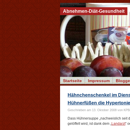
Abnehmen-Diät-Gesundheit
Startseite
Impressum
Blogge
Hähnchenschenkel im Dienst
Hühnerfüßen die Hypertoni
Geschrieben am 13. Oktober 2008 von KP
Dass Hühnersuppe „nachweislich seit 
gelöffelt wird, ist dank dem „
Landarzt
“ 