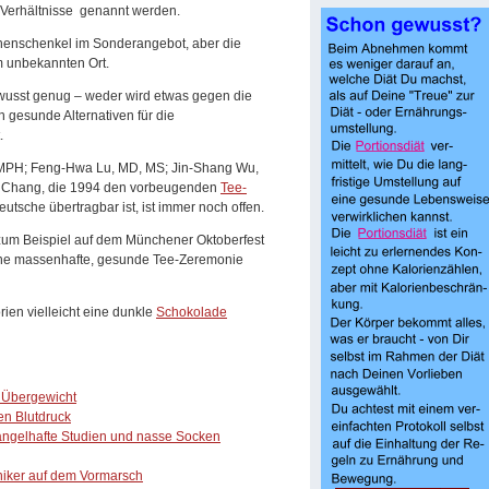
 Verhältnisse genannt werden.
chenschenkel im Sonderangebot, aber die
 unbekannten Ort.
ewusst genug – weder wird etwas gegen die
 gesunde Alternativen für die
.
MPH; Feng-Hwa Lu, MD, MS; Jin-Shang Wu,
 Chang, die 1994 den vorbeugenden
Tee-
utsche übertragbar ist, ist immer noch offen.
um Beispiel auf dem Münchener Oktoberfest
ine massenhafte, gesunde Tee-Zeremonie
rien vielleicht eine dunkle
Schokolade
 Übergewicht
en Blutdruck
angelhafte Studien und nasse Socken
niker auf dem Vormarsch