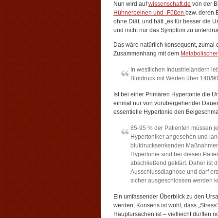
Nun wird auf
wissenschaft.de
von der B
Hühnerbeinen und -Füßen
bzw. deren 
ohne Diät, und hält „es für besser die 
und nicht nur das Symptom zu unterdrü
Das wäre natürlich konsequent, zumal d
Zusammenhang mit dem
Metabolische
In westlichen Industrieländern l
Blutdruck mit Werten über 140/
Ist bei einer Primären Hypertonie die 
einmal nur von vorübergehender Dauer,
essentielle Hypertonie den Beigeschma
85-95 % der Patienten müssen j
Hypertoniker angesehen und lan
blutdrucksenkenden Maßnahmen 
Hypertonie sind bei diesen Patien
abschließend geklärt. Daher ist 
Ausschlussdiagnose und darf ers
sicher ausgeschlossen werden k
Ein umfassender Überblick zu den Ursa
werden, Konsens ist wohl, dass „Stres
Hauptursachen ist – vielleicht dürften 