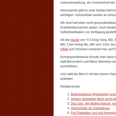
Lebenserwartung, die Unsicherheit der
Hierzulande gibt es zwar häufig Hähn
wichtigen Hühnerfüße landen an einem
Wir sind halt eben nicht gesundheitsb
Krankheitsursachen getan, noch werden
Selbstmedikation zur Verfügung gestellt
Ob die
Studie
von Yi-Ching Yang, MD, 
MD; Chih-Hsing Wu, MD und Chih-Jen
Effekt
auf Chinesen erwiesen hat, auf De
Konsequenterweise könnte man dann z
statt Bieranstich und Mass-Stemmen e
durchführen.
Und statt der Brez’n mit den leeren Kalo
anbieten.
Related posts:
Bluthochdruck (Hypertonie) und
Johann Sebastian Bach senkt d
Das Salz, der Bluthochdruck, m
Hühnerfüße als Delikatesse
Prä-Diabetiker und prä-Hyperto