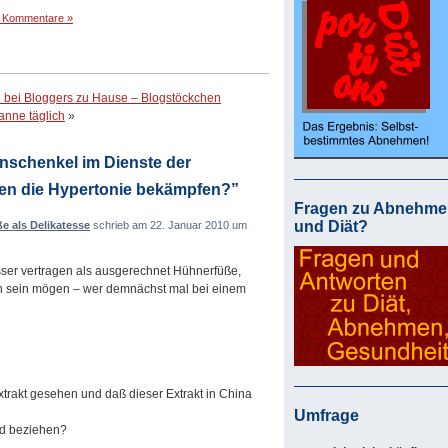
 Kommentare »
re bei Bloggers zu Hause – Blogstöckchen
anne täglich
»
schenkel im Dienste der
en die Hypertonie bekämpfen?”
Fragen zu Abnehme
und Diät?
 als Delikatesse
schrieb am 22. Januar 2010 um
ser vertragen als ausgerechnet Hühnerfüße,
ch sein mögen – wer demnächst mal bei einem
trakt gesehen und daß dieser Extrakt in China
Umfrage
nd beziehen?