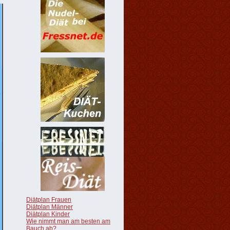
Diätplan Frauen
Diätplan Männer
Diätplan Kinder
Wie nimmt man am besten am
Bauch ab?