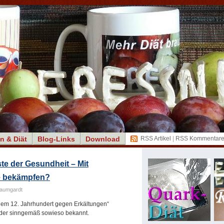
n & Diät
Blog-Links
Download
RSS Artikel
|
RSS Kommentar
e der Gesundheit – Mit
e bekämpfen?
Baumgardt
dem 12. Jahrhundert gegen Erkältungen“
oder sinngemäß sowieso bekannt.