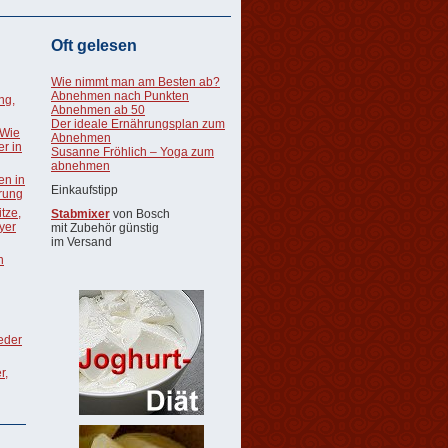
Oft gelesen
Wie nimmt man am Besten ab?
Abnehmen nach Punkten
ng,
Abnehmen ab 50
Der ideale Ernährungsplan zum
 Wie
Abnehmen
r in
Susanne Fröhlich – Yoga zum
abnehmen
en in
Einkaufstipp
rung
tze,
Stabmixer
von Bosch
oyer
mit Zubehör günstig
im Versand
n
ieder
r,