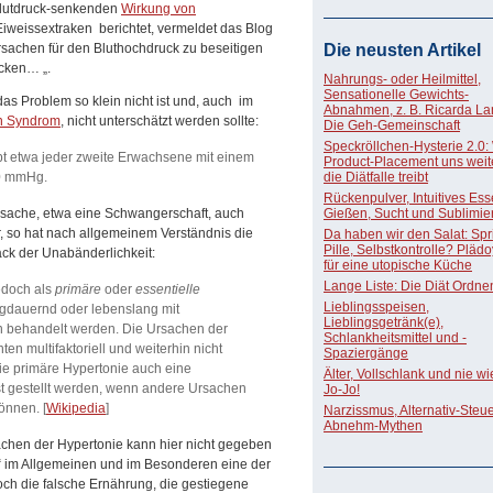
lutdruck-senkenden
Wirkung von
Eiweissextraken berichtet, vermeldet das Blog
Ursachen für den Bluthochdruck zu beseitigen
Die neusten Artikel
cken… „.
Nahrungs- oder Heilmittel,
Sensationelle Gewichts-
as Problem so klein nicht ist und, auch im
Abnahmen, z. B. Ricarda La
n Syndrom
, nicht unterschätzt werden sollte:
Die Geh-Gemeinschaft
Speckröllchen-Hysterie 2.0:
ebt etwa jeder zweite Erwachsene mit einem
Product-Placement uns weite
90 mmHg.
die Diätfalle treibt
Rückenpulver, Intuitives Ess
Ursache, etwa eine Schwangerschaft, auch
Gießen, Sucht und Sublimie
 so hat nach allgemeinem Verständnis die
Da haben wir den Salat: Spri
Pille, Selbstkontrolle? Pläd
ck der Unabänderlichkeit:
für eine utopische Küche
Lange Liste: Die Diät Ordne
edoch als
primäre
oder
essentielle
Lieblingsspeisen,
gdauernd oder lebenslang mit
Lieblingsgetränk(e),
behandelt werden. Die Ursachen der
Schlankheitsmittel und -
ten multifaktoriell und weiterhin nicht
Spaziergänge
die primäre Hypertonie auch eine
Älter, Vollschlank und nie w
t gestellt werden, wenn andere Ursachen
Jo-Jo!
önnen. [
Wikipedia
]
Narzissmus, Alternativ-Steue
Abnehm-Mythen
chen der Hypertonie kann hier nicht gegeben
s“ im Allgemeinen und im Besonderen eine der
noch die falsche Ernährung, die gestiegene