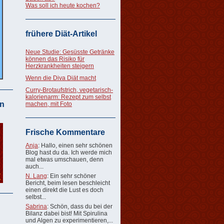
Was soll ich heute kochen?
frühere Diät-Artikel
Neue Studie: Gesüsste Getränke
können das Risiko für
Herzkrankheiten steigern
Wenn die Diva Diät macht
Curry-Brotaufstrich, vegetarisch-
kalorienarm: Rezept zum selbst
n
machen, mit Foto
Frische Kommentare
Anja
: Hallo, einen sehr schönen
Blog hast du da. Ich werde mich
mal etwas umschauen, denn
auch...
N. Lang
: Ein sehr schöner
Bericht, beim lesen beschleicht
einen direkt die Lust es doch
selbst...
Sabrina
: Schön, dass du bei der
Bilanz dabei bist! Mit Spirulina
und Algen zu experimentieren,...