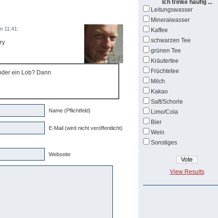
Ich trinke häufig ...
Leitungswasser
Mineralwasser
m 11:41:
Kaffee
schwarzen Tee
ry
grünen Tee
Kräutertee
Früchtetee
 oder ein Lob? Dann
Milch
Kakao
Saft/Schorle
Name (Pflichtfeld)
Limo/Cola
Bier
E-Mail (wird nicht veröffentlicht)
Wein
Sonstiges
Webseite
View Results