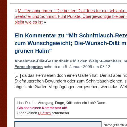
«
Mit Tee abnehmen – Die besten Diät-Tees für die schlanke 
Seehofer und Schmidt: Fünf Punkte, Übergewichtige bleiben 
bleibt wie es ist
»
Ein Kommentar zu “Mit Schnittlauch-Rez
zum Wunschgewicht; Die-Wunsch-Diät m
grünen Halm”
Abnehmen-Diät-Gesundheit » Mit den Weight-watchers im
Fernsehgarten
schrieb am 5. Januar 2009 um 08:12:
[…] da das Fernsehen doch einen Garten hat. Der ist aber n
Stiefmütterchen-Bewundern oder zum Schnittlauch-ziehen, s
abgefilmte Garten-Vergnügungen vorgesehen, wenn das Wett
Hast Du eine Anregung, Frage, Kritik oder ein Lob? Dann
Gib doch einen Kommentar ab!
(Aber keinen
Quatsch
schreiben!)
Name (Pflichtfeld