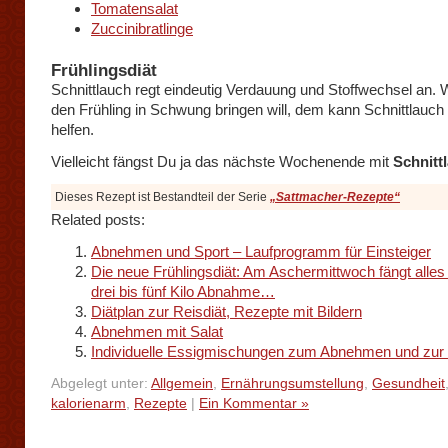
Tomatensalat
Zuccinibratlinge
Frühlingsdiät
Schnittlauch regt eindeutig Verdauung und Stoffwechsel an. W
den Frühling in Schwung bringen will, dem kann Schnittlauch
helfen.
Vielleicht fängst Du ja das nächste Wochenende mit
Schnitt
Dieses Rezept ist Bestandteil der Serie
„Sattmacher-Rezepte“
Related posts:
Abnehmen und Sport – Laufprogramm für Einsteiger
Die neue Frühlingsdiät: Am Aschermittwoch fängt alles 
drei bis fünf Kilo Abnahme…
Diätplan zur Reisdiät, Rezepte mit Bildern
Abnehmen mit Salat
Individuelle Essigmischungen zum Abnehmen und zur 
Abgelegt unter:
Allgemein
,
Ernährungsumstellung
,
Gesundheit
kalorienarm
,
Rezepte
|
Ein Kommentar »