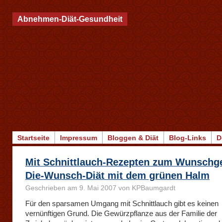
Abnehmen-Diät-Gesundheit
Startseite
Impressum
Bloggen & Diät
Blog-Links
D
Mit Schnittlauch-Rezepten zum Wunschg
Die-Wunsch-Diät mit dem grünen Halm
Geschrieben am 9. Mai 2007 von KPBaumgardt
Für den sparsamen Umgang mit Schnittlauch gibt es keinen
vernünftigen Grund. Die
Gewürzpflanze aus der Familie der