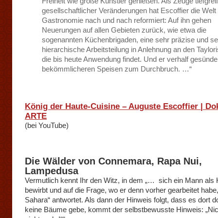
Freiheit wie große Künstler genießen. Als Zeuge tiefgrei
gesellschaftlicher Veränderungen hat Escoffier die Welt
Gastronomie nach und nach reformiert: Auf ihn gehen
Neuerungen auf allen Gebieten zurück, wie etwa die
sogenannten Küchenbrigaden, eine sehr präzise und se
hierarchische Arbeitsteilung in Anlehnung an den Taylor
die bis heute Anwendung findet. Und er verhalf gesünd
bekömmlicheren Speisen zum Durchbruch. …“
König der Haute-Cuisine – Auguste Escoffier | Do
ARTE
(bei YouTube)
Die Wälder von Connemara, Rapa Nui,
Lampedusa
Vermutlich kennt Ihr den Witz, in dem „… sich ein Mann als H
bewirbt und auf die Frage, wo er denn vorher gearbeitet habe,
Sahara“ antwortet. Als dann der Hinweis folgt, dass es dort d
keine Bäume gebe, kommt der selbstbewusste Hinweis: „Nic