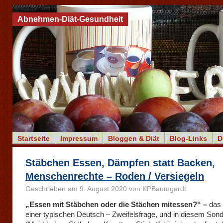
Abnehmen-Diät-Gesundheit
Startseite
Impressum
Bloggen & Diät
Blog-Links
D
Stäbchen Essen, Dämpfen statt Backen,
Menschenrechte – Roden / Versiegeln
Geschrieben am 9. August 2020 von KPBaumgardt
„Essen mit Stäbchen oder die Stächen mitessen?“ –
das 
einer typischen Deutsch – Zweifelsfrage, und in diesem Sonde