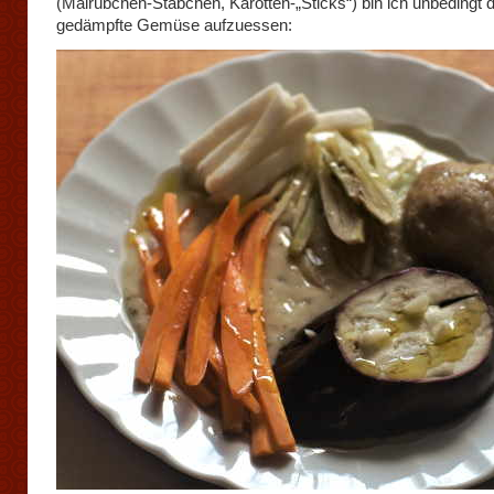
(Mairübchen-Stäbchen, Karotten-„Sticks“) bin ich unbedingt d
gedämpfte Gemüse aufzuessen: