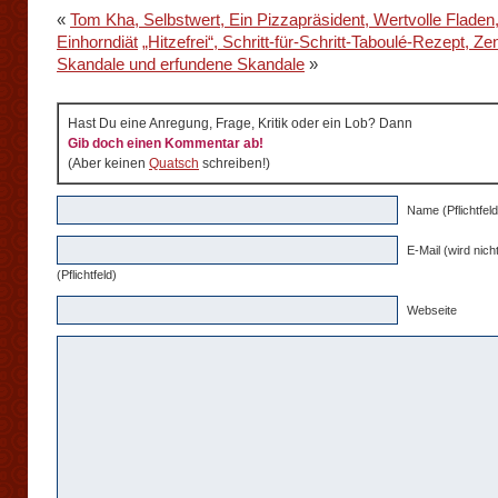
«
Tom Kha, Selbstwert, Ein Pizzapräsident, Wertvolle Fladen
Einhorndiät
„Hitzefrei“, Schritt-für-Schritt-Taboulé-Rezept, Ze
Skandale und erfundene Skandale
»
Hast Du eine Anregung, Frage, Kritik oder ein Lob? Dann
Gib doch einen Kommentar ab!
(Aber keinen
Quatsch
schreiben!)
Name (Pflichtfeld
E-Mail (wird nicht
(Pflichtfeld)
Webseite