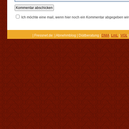
Ich möchte eine mail, wenn hier noch ein Kommentar abgegeben wir
| Fressnet.de: | Abnehmblog | Diätberatung |
DMA
|
LmL
|
VGL