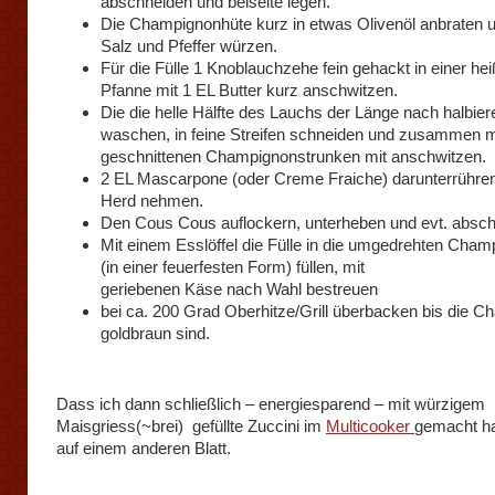
abschneiden und beiseite legen.
Die Champignonhüte kurz in etwas Olivenöl anbraten u
Salz und Pfeffer würzen.
Für die Fülle 1 Knoblauchzehe fein gehackt in einer he
Pfanne mit 1 EL Butter kurz anschwitzen.
Die die helle Hälfte des Lauchs der Länge nach halbier
waschen, in feine Streifen schneiden und zusammen mi
geschnittenen Champignonstrunken mit anschwitzen.
2 EL Mascarpone (oder Creme Fraiche) darunterrühre
Herd nehmen.
Den Cous Cous auflockern, unterheben und evt. abs
Mit einem Esslöffel die Fülle in die umgedrehten Cha
(in einer feuerfesten Form) füllen, mit
geriebenen Käse nach Wahl bestreuen
bei ca. 200 Grad Oberhitze/Grill überbacken bis die 
goldbraun sind.
Dass ich dann schließlich – energiesparend – mit würzigem
Maisgriess(~brei) gefüllte Zuccini im
Multicooker
gemacht ha
auf einem anderen Blatt.