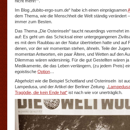
nicht mehr!““.
Im Blog „dubito-ergo-sum.de“ habe ich einen einprägsamen
A
dem Thema, wie die Menschheit die Welt ständig verändert –
immer zum Besten.
Das Thema „Die Osterinseln“ taucht neuerdings vermehrt im
auf: Es geht um das Schicksal einer untergegangenen Zivilisa
es mit dem Raubbau an der Natur übertrieben hatte und auf F
denen, vor der wir momentan stehen, ähneln. Teile der Juge
momentan Antworten, ein paar Ältere, und Wetten auf den A
Dilemmas wären widersinnig. Für die gut Gestellten wären ja
Medikamente, die das Leben verlängern, (zu jedem Preis) ei
egoistische
Option
…
Abgeholzt wie die Beispiel Schottland und Osterinseln ist au
Lampedusa, und der Artikel der Berliner Zeitung „
Lampedusa
Tragödie, die kein Ende hat“
ist nach wie vor unerträglich.