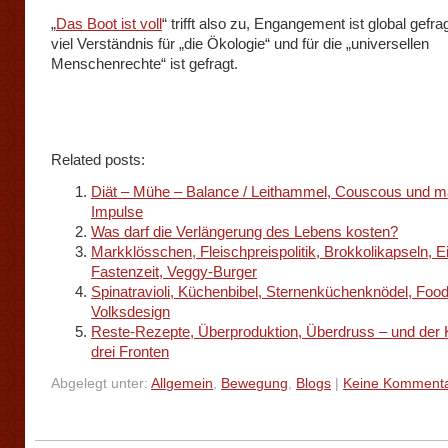
„
Das Boot ist voll
“ trifft also zu, Engangement ist global gefr
viel Verständnis für „die Ökologie“ und für die „universellen
Menschenrechte“ ist gefragt.
Related posts:
Diät – Mühe – Balance / Leithammel, Couscous und m
Impulse
Was darf die Verlängerung des Lebens kosten?
Markklösschen, Fleischpreispolitik, Brokkolikapseln, E
Fastenzeit, Veggy-Burger
Spinatravioli, Küchenbibel, Sternenküchenknödel, Foo
Volksdesign
Reste-Rezepte, Überproduktion, Überdruss – und der
drei Fronten
Abgelegt unter:
Allgemein
,
Bewegung
,
Blogs
|
Keine Kommenta