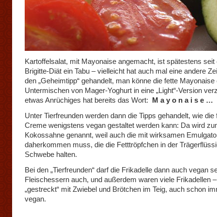
Kartoffelsalat, mit Mayonaise angemacht, ist spätestens seit
Brigitte-Diät ein Tabu – vielleicht hat auch mal eine andere Zei
den „Geheimtipp“ gehandelt, man könne die fette Mayonaise
Untermischen von Mager-Yoghurt in eine „Light“-Version ver
etwas Anrüchiges hat bereits das Wort:
M a y o n a i s e …
Unter Tierfreunden werden dann die Tipps gehandelt, wie die f
Creme wenigstens vegan gestaltet werden kann: Da wird zum
Kokossahne genannt, weil auch die mit wirksamen Emulgato
daherkommen muss, die die Fetttröpfchen in der Trägerflüssig
Schwebe halten.
Bei den „Tierfreunden“ darf die Frikadelle dann auch vegan se
Fleischessern auch, und außerdem waren viele Frikadellen –
„gestreckt“ mit Zwiebel und Brötchen im Teig, auch schon im
vegan.