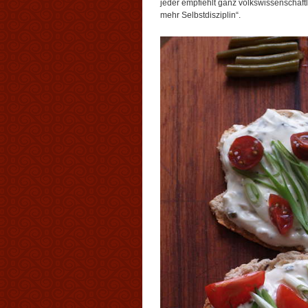
jeder empfiehlt ganz volkswissenschaftli
mehr Selbstdisziplin“.