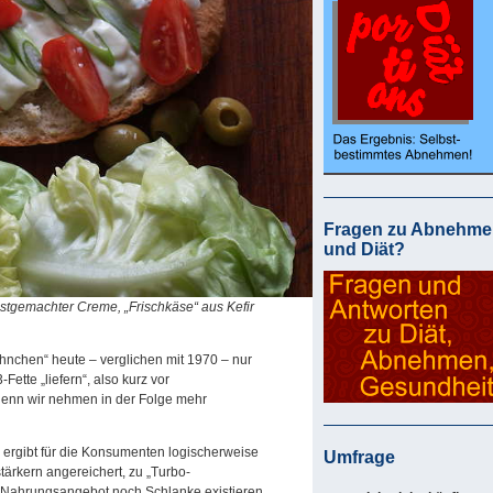
Fragen zu Abnehme
und Diät?
bstgemachter Creme, „Frischkäse“ aus Kefir
ühnchen“ heute – verglichen mit 1970 – nur
ette „liefern“, also kurz vor
denn wir nehmen in der Folge mehr
s ergibt für die Konsumenten logischerweise
Umfrage
ärkern angereichert, zu „Turbo-
m Nahrungsangebot noch Schlanke existieren,