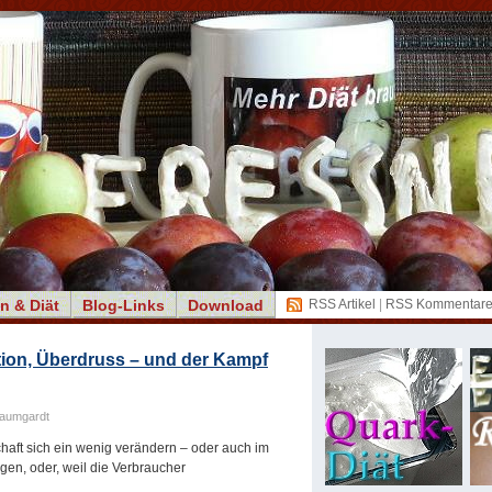
n & Diät
Blog-Links
Download
RSS Artikel
|
RSS Kommentar
ion, Überdruss – und der Kampf
Baumgardt
haft sich ein wenig verändern – oder auch im
n, oder, weil die Verbraucher