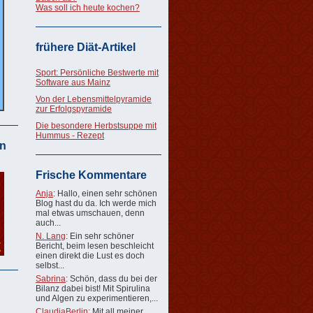
Was soll ich heute kochen?
frühere Diät-Artikel
Sport: Persönliche Bestwerte mit
Software aus Mainz
Von der Lebensmittelpyramide
zur Erfolgspyramide
Die besondere Herbstsuppe mit
Hummus - Rezept
n
Frische Kommentare
Anja
: Hallo, einen sehr schönen
Blog hast du da. Ich werde mich
mal etwas umschauen, denn
auch...
N. Lang
: Ein sehr schöner
Bericht, beim lesen beschleicht
einen direkt die Lust es doch
selbst...
Sabrina
: Schön, dass du bei der
Bilanz dabei bist! Mit Spirulina
und Algen zu experimentieren,...
ClaudiaBerlin
: Mit all meiner