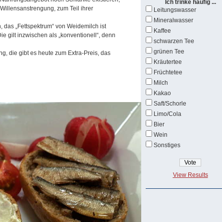
Ich trinke häufig ...
 Willensanstrengung, zum Teil ihrer
Leitungswasser
Mineralwasser
h, das „Fettspektrum“ von Weidemilch ist
Kaffee
ie gilt inzwischen als „konventionell“, denn
schwarzen Tee
grünen Tee
ung, die gibt es heute zum Extra-Preis, das
Kräutertee
Früchtetee
Milch
Kakao
Saft/Schorle
Limo/Cola
Bier
Wein
Sonstiges
View Results