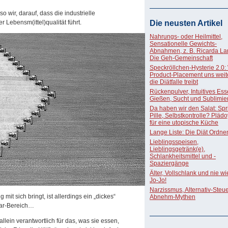
o wir, darauf, dass die industrielle
 Lebensm(ittel)qualität führt.
Die neusten Artikel
Nahrungs- oder Heilmittel,
Sensationelle Gewichts-
Abnahmen, z. B. Ricarda La
Die Geh-Gemeinschaft
Speckröllchen-Hysterie 2.0:
Product-Placement uns weite
die Diätfalle treibt
Rückenpulver, Intuitives Ess
Gießen, Sucht und Sublimie
Da haben wir den Salat: Spri
Pille, Selbstkontrolle? Pläd
für eine utopische Küche
Lange Liste: Die Diät Ordne
Lieblingsspeisen,
Lieblingsgetränk(e),
Schlankheitsmittel und -
Spaziergänge
Älter, Vollschlank und nie w
Jo-Jo!
Narzissmus, Alternativ-Steue
it sich bringt, ist allerdings ein „dickes“
Abnehm-Mythen
llar-Bereich…
llein verantwortlich für das, was sie essen,