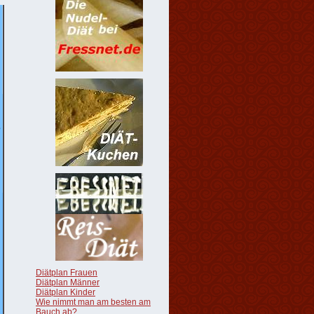
Diätplan Frauen
Diätplan Männer
Diätplan Kinder
Wie nimmt man am besten am
Bauch ab?