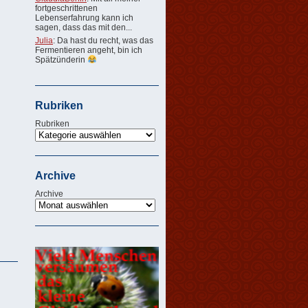
fortgeschrittenen
Lebenserfahrung kann ich
sagen, dass das mit den...
Julia
: Da hast du recht, was das
Fermentieren angeht, bin ich
Spätzünderin
Rubriken
Rubriken
Archive
Archive