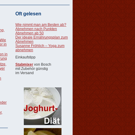
Oft gelesen
Wie nimmt man am Besten ab?
Abnehmen nach Punkten
ng,
Abnehmen ab 50
Der ideale Ernährungsplan zum
 Wie
Abnehmen
r in
Susanne Fröhlich – Yoga zum
abnehmen
en in
Einkaufstipp
rung
tze,
Stabmixer
von Bosch
oyer
mit Zubehör günstig
im Versand
n
ieder
r,