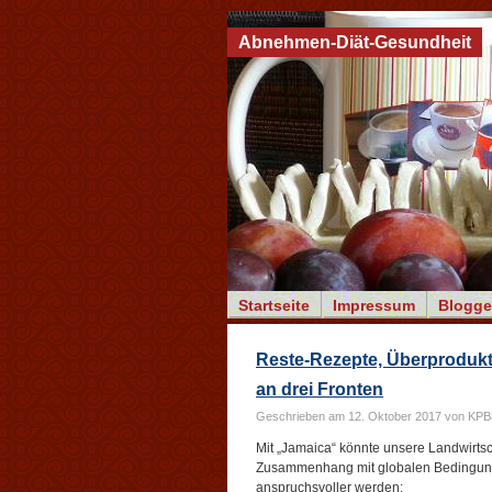
Abnehmen-Diät-Gesundheit
Startseite
Impressum
Blogge
Reste-Rezepte, Überprodukt
an drei Fronten
Geschrieben am 12. Oktober 2017 von KP
Mit „Jamaica“ könnte unsere Landwirtsc
Zusammenhang mit globalen Bedingunge
anspruchsvoller werden: