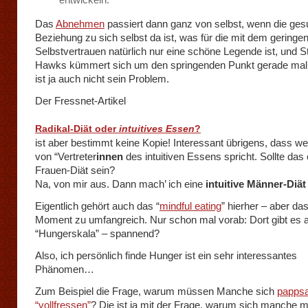
Das
Abnehmen
passiert dann ganz von selbst, wenn die ge
Beziehung zu sich selbst da ist, was für die mit dem geringe
Selbstvertrauen natürlich nur eine schöne Legende ist, und 
Hawks kümmert sich um den springenden Punkt gerade mal 
ist ja auch nicht sein Problem.
Der Fressnet-Artikel
Radikal-Diät oder
intuitives Essen
?
ist aber bestimmt keine Kopie! Interessant übrigens, dass w
von “Vertreter
innen
des intuitiven Essens spricht. Sollte das 
Frauen-Diät sein?
Na, von mir aus. Dann mach’ ich eine
intuitive Männer-Diät
Eigentlich gehört auch das “
mindful eating
” hierher – aber das
Moment zu umfangreich. Nur schon mal vorab: Dort gibt es 
“Hungerskala” – spannend?
Also, ich persönlich finde Hunger ist ein sehr interessantes
Phänomen…
Zum Beispiel die Frage, warum müssen Manche sich
pappsa
“vollfressen”
? Die ist ja mit der Frage, warum sich manche