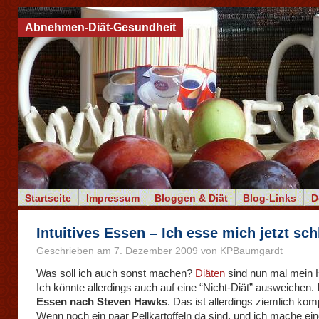
Abnehmen-Diät-Gesundheit
Startseite
Impressum
Bloggen & Diät
Blog-Links
D
Intuitives Essen – Ich esse mich jetzt sc
Geschrieben am 7. Dezember 2009 von KPBaumgardt
Was soll ich auch sonst machen?
Diäten
sind nun mal mein
Ich könnte allerdings auch auf eine “Nicht-Diät” ausweichen.
Essen nach Steven Hawks
. Das ist allerdings ziemlich komp
Wenn noch ein paar Pellkartoffeln da sind, und ich mache ein