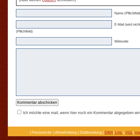
(Aber keinen
Quatsch
schreiben!)
Name (Pflichtfeld
E-Mail (wird nicht
(Pflichtfeld)
Webseite
Ich möchte eine mail, wenn hier noch ein Kommentar abgegeben wir
| Fressnet.de: | Abnehmblog | Diätberatung |
DMA
|
LmL
|
VGL
|
ma