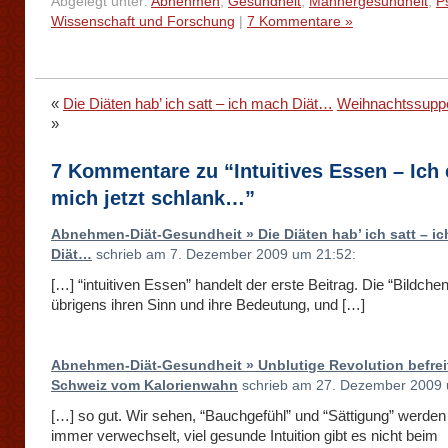
Abgelegt unter:
Abnehmen
,
Gesundheit
,
Männergesundheit
,
P
Wissenschaft und Forschung
|
7 Kommentare »
«
Die Diäten hab’ ich satt – ich mach Diät…
Weihnachtssuppe
»
7 Kommentare zu “Intuitives Essen – Ich
mich jetzt schlank…”
Abnehmen-Diät-Gesundheit » Die Diäten hab’ ich satt – i
Diät…
schrieb am 7. Dezember 2009 um 21:52:
[…] “intuitiven Essen” handelt der erste Beitrag. Die “Bildche
übrigens ihren Sinn und ihre Bedeutung, und […]
Abnehmen-Diät-Gesundheit » Unblutige Revolution befrei
Schweiz vom Kalorienwahn
schrieb am 27. Dezember 2009 
[…] so gut. Wir sehen, “Bauchgefühl” und “Sättigung” werde
immer verwechselt, viel gesunde Intuition gibt es nicht beim