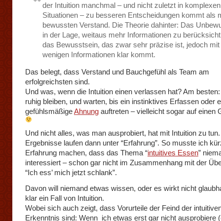
der Intuition manchmal – und nicht zuletzt in komplexen
Situationen – zu besseren Entscheidungen kommt als 
bewussten Verstand. Die Theorie dahinter: Das Unbewu
in der Lage, weitaus mehr Informationen zu berücksicht
das Bewusstsein, das zwar sehr präzise ist, jedoch mit
wenigen Informationen klar kommt.
Das belegt, dass Verstand und Bauchgefühl als Team am
erfolgreichsten sind.
Und was, wenn die Intuition einen verlassen hat? Am besten
ruhig bleiben, und warten, bis ein instinktives Erfassen oder 
gefühlsmäßige
Ahnung
auftreten – vielleicht sogar auf einen 
Und nicht alles, was man ausprobiert, hat mit Intuition zu tun.
Ergebnisse laufen dann unter “Erfahrung”. So musste ich kürz
Erfahrung machen, dass das Thema “
intuitives Essen
” niem
interessiert – schon gar nicht im Zusammenhang mit der Über
“Ich ess’ mich jetzt schlank”.
Davon will niemand etwas wissen, oder es wirkt nicht glaubh
klar ein Fall von Intuition.
Wobei sich auch zeigt, dass Vorurteile der Feind der intuitive
Erkenntnis sind: Wenn ich etwas erst gar nicht ausprobiere 