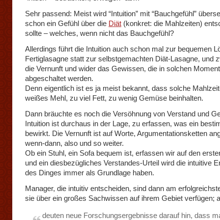
Sehr passend: Meist wird “Intuition” mit “Bauchgefühl” übers
schon ein Gefühl über die
Diät
(konkret: die Mahlzeiten) ent
sollte – welches, wenn nicht das Bauchgefühl?
Allerdings führt die Intuition auch schon mal zur bequemen L
Fertiglasagne statt zur selbstgemachten Diät-Lasagne, und 
die Vernunft und wider das Gewissen, die in solchen Momen
abgeschaltet werden.
Denn eigentlich ist es ja meist bekannt, dass solche Mahlzeit
weißes Mehl, zu viel Fett, zu wenig Gemüse beinhalten.
Dann bräuchte es noch die Versöhnung von Verstand und Gef
Intuition ist durchaus in der Lage, zu erfassen, was ein best
bewirkt. Die Vernunft ist auf Worte, Argumentationsketten a
wenn-dann, also und so weiter.
Ob ein Stuhl, ein Sofa bequem ist, erfassen wir auf den erste
und ein diesbezügliches Verstandes-Urteil wird die intuitive 
des Dinges immer als Grundlage haben.
Manager, die intuitiv entscheiden, sind dann am erfolgreichs
sie über ein großes Sachwissen auf ihrem Gebiet verfügen; 
deuten neue Forschungsergebnisse darauf hin, dass m