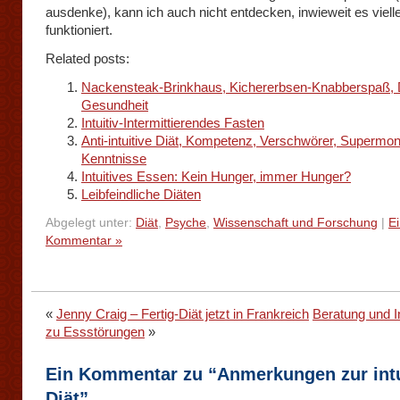
ausdenke), kann ich auch nicht entdecken, inwieweit es viell
funktioniert.
Related posts:
Nackensteak-Brinkhaus, Kichererbsen-Knabberspaß, Di
Gesundheit
Intuitiv-Intermittierendes Fasten
Anti-intuitive Diät, Kompetenz, Verschwörer, Supermo
Kenntnisse
Intuitives Essen: Kein Hunger, immer Hunger?
Leibfeindliche Diäten
Abgelegt unter:
Diät
,
Psyche
,
Wissenschaft und Forschung
|
E
Kommentar »
«
Jenny Craig – Fertig-Diät jetzt in Frankreich
Beratung und I
zu Essstörungen
»
Ein Kommentar zu “Anmerkungen zur intu
Diät”