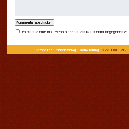
Ich möchte eine mail, wenn hier noch ein Kommentar abgegeben wir
| Fressnet.de: | Abnehmblog | Diätberatung |
DMA
|
LmL
|
VGL