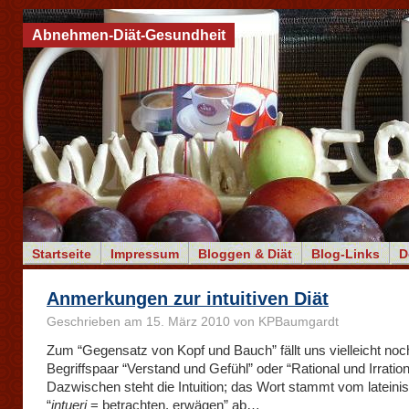
Abnehmen-Diät-Gesundheit
Startseite
Impressum
Bloggen & Diät
Blog-Links
D
Anmerkungen zur intuitiven Diät
Geschrieben am 15. März 2010 von KPBaumgardt
Zum “Gegensatz von Kopf und Bauch” fällt uns vielleicht noc
Begriffspaar “Verstand und Gefühl” oder “Rational und Irrationa
Dazwischen steht die Intuition; das Wort stammt vom lateini
“
intueri
= betrachten, erwägen” ab…