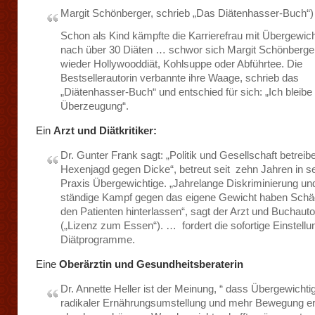
Margit Schönberger, schrieb „Das Diätenhasser-Buch“)
Schon als Kind kämpfte die Karrierefrau mit Übergewic
nach über 30 Diäten … schwor sich Margit Schönberger
wieder Hollywooddiät, Kohlsuppe oder Abführtee. Die
Bestsellerautorin verbannte ihre Waage, schrieb das
„Diätenhasser-Buch“ und entschied für sich: „Ich bleibe
Überzeugung“.
Ein
Arzt und Diätkritiker:
Dr. Gunter Frank sagt: „Politik und Gesellschaft betreib
Hexenjagd gegen Dicke“, betreut seit zehn Jahren in s
Praxis Übergewichtige. „Jahrelange Diskriminierung un
ständige Kampf gegen das eigene Gewicht haben Schä
den Patienten hinterlassen“, sagt der Arzt und Buchauto
(„Lizenz zum Essen“). … fordert die sofortige Einstellun
Diätprogramme.
Eine
Oberärztin und Gesundheitsberaterin
Dr. Annette Heller ist der Meinung, “ dass Übergewichti
radikaler Ernährungsumstellung und mehr Bewegung er