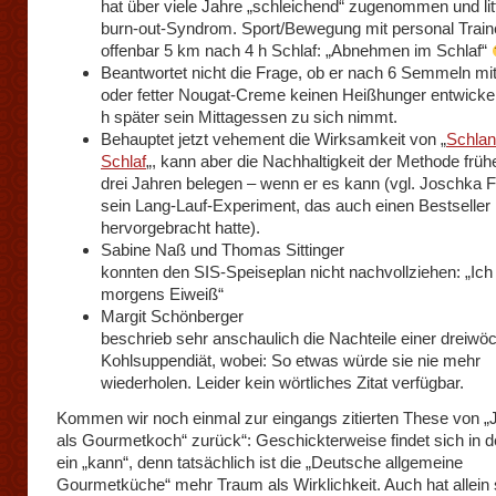
hat über viele Jahre „schleichend“ zugenommen und lit
burn-out-Syndrom. Sport/Bewegung mit personal Traine
offenbar 5 km nach 4 h Schlaf: „Abnehmen im Schlaf“
Beantwortet nicht die Frage, ob er nach 6 Semmeln mi
oder fetter Nougat-Creme keinen Heißhunger entwickelt
h später sein Mittagessen zu sich nimmt.
Behauptet jetzt vehement die Wirksamkeit von „
Schlan
Schlaf
„, kann aber die Nachhaltigkeit der Methode früh
drei Jahren belegen – wenn er es kann (vgl. Joschka 
sein Lang-Lauf-Experiment, das auch einen Bestseller
hervorgebracht hatte).
Sabine Naß und Thomas Sittinger
konnten den SIS-Speiseplan nicht nachvollziehen: „Ic
morgens Eiweiß“
Margit Schönberger
beschrieb sehr anschaulich die Nachteile einer dreiwö
Kohlsuppendiät, wobei: So etwas würde sie nie mehr
wiederholen. Leider kein wörtliches Zitat verfügbar.
Kommen wir noch einmal zur eingangs zitierten These von 
als Gourmetkoch“ zurück“: Geschickterweise findet sich in 
ein „kann“, denn tatsächlich ist die „Deutsche allgemeine
Gourmetküche“ mehr Traum als Wirklichkeit. Auch hat allein