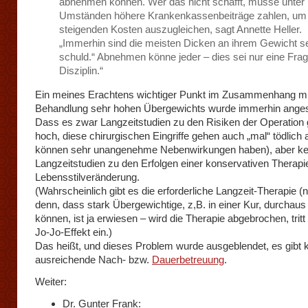
abnehmen können. Wer das nicht schafft, müsse unter
Umständen höhere Krankenkassenbeiträge zahlen, um 
steigenden Kosten auszugleichen, sagt Annette Heller.
„Immerhin sind die meisten Dicken an ihrem Gewicht s
schuld.“ Abnehmen könne jeder – dies sei nur eine Frag
Disziplin.“
Ein meines Erachtens wichtiger Punkt im Zusammenhang mi
Behandlung sehr hohen Übergewichts wurde immerhin ange
Dass es zwar Langzeitstudien zu den Risiken der Operation g
hoch, diese chirurgischen Eingriffe gehen auch „mal“ tödlich
können sehr unangenehme Nebenwirkungen haben), aber ke
Langzeitstudien zu den Erfolgen einer konservativen Therapi
Lebensstilveränderung.
(Wahrscheinlich gibt es die erforderliche Langzeit-Therapie (n
denn, dass stark Übergewichtige, z,B. in einer Kur, durcha
können, ist ja erwiesen – wird die Therapie abgebrochen, tritt
Jo-Jo-Effekt ein.)
Das heißt, und dieses Problem wurde ausgeblendet, es gibt 
ausreichende Nach- bzw.
Dauerbetreuung
.
Weiter:
Dr. Gunter Frank: