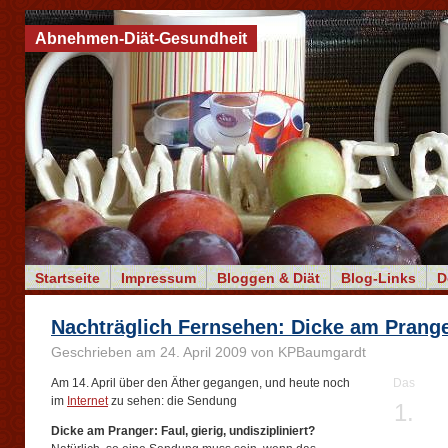
Abnehmen-Diät-Gesundheit
Startseite
Impressum
Bloggen & Diät
Blog-Links
D
Nachträglich Fernsehen: Dicke am Prang
Geschrieben am 24. April 2009 von KPBaumgardt
Am 14. April über den Äther gegangen, und heute noch
Das
im
Internet
zu sehen: die Sendung
1.
Dicke am Pranger: Faul, gierig, undiszipliniert?