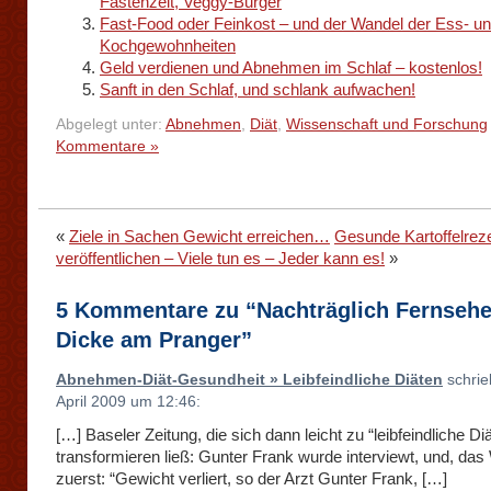
Fastenzeit, Veggy-Burger
Fast-Food oder Feinkost – und der Wandel der Ess- u
Kochgewohnheiten
Geld verdienen und Abnehmen im Schlaf – kostenlos!
Sanft in den Schlaf, und schlank aufwachen!
Abgelegt unter:
Abnehmen
,
Diät
,
Wissenschaft und Forschung
Kommentare »
«
Ziele in Sachen Gewicht erreichen…
Gesunde Kartoffelrez
veröffentlichen – Viele tun es – Jeder kann es!
»
5 Kommentare zu “Nachträglich Fernsehe
Dicke am Pranger”
Abnehmen-Diät-Gesundheit » Leibfeindliche Diäten
schrie
April 2009 um 12:46:
[…] Baseler Zeitung, die sich dann leicht zu “leibfeindliche Di
transformieren ließ: Gunter Frank wurde interviewt, und, das
zuerst: “Gewicht verliert, so der Arzt Gunter Frank, […]