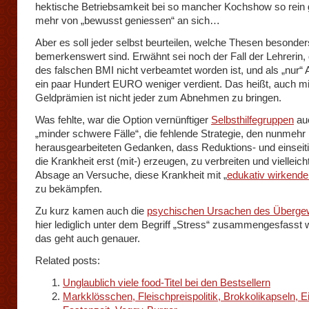
hektische Betriebsamkeit bei so mancher Kochshow so rein 
mehr von „bewusst geniessen“ an sich…
Aber es soll jeder selbst beurteilen, welche Thesen besonder
bemerkenswert sind. Erwähnt sei noch der Fall der Lehrerin,
des falschen BMI nicht verbeamtet worden ist, und als „nur“ A
ein paar Hundert EURO weniger verdient. Das heißt, auch mi
Geldprämien ist nicht jeder zum Abnehmen zu bringen.
Was fehlte, war die Option vernünftiger
Selbsthilfegruppen
auc
„minder schwere Fälle“, die fehlende Strategie, den nunmehr 
herausgearbeiteten Gedanken, dass Reduktions- und einseit
die Krankheit erst (mit-) erzeugen, zu verbreiten und vielleich
Absage an Versuche, diese Krankheit mit „
edukativ wirkende
zu bekämpfen.
Zu kurz kamen auch die
psychischen Ursachen des Überge
hier lediglich unter dem Begriff „Stress“ zusammengesfasst
das geht auch genauer.
Related posts:
Unglaublich viele food-Titel bei den Bestsellern
Markklösschen, Fleischpreispolitik, Brokkolikapseln, E