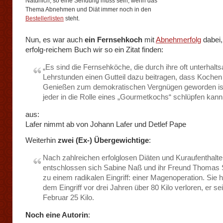
Natürlich, so eine Sendung muss sein, wenn das
Thema Abnehmen und Diät immer noch in den
Bestellerlisten
steht.
Nun, es war auch
ein Fernsehkoch
mit
Abnehmerfolg
dabei,
erfolg-reichem Buch wir so ein Zitat finden:
„Es sind die Fernsehköche, die durch ihre oft unterhal
Lehrstunden einen Gutteil dazu beitragen, dass Kochen
Genießen zum demokratischen Vergnügen geworden is
jeder in die Rolle eines „Gourmetkochs“ schlüpfen kann
aus:
Lafer nimmt ab von Johann Lafer und Detlef Pape
Weiterhin
zwei (Ex-) Übergewichtige
:
Nach zahlreichen erfolglosen Diäten und Kuraufenthalt
entschlossen sich Sabine Naß und ihr Freund Thomas S
zu einem radikalen Eingriff: einer Magenoperation. Sie h
dem Eingriff vor drei Jahren über 80 Kilo verloren, er se
Februar 25 Kilo.
Noch eine Autorin
: