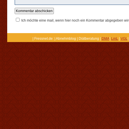
Ich möchte eine mail, wenn hier noch ein Kommentar abgegeben wir
| Fressnet.de: | Abnehmblog | Diätberatung |
DMA
|
LmL
|
VGL