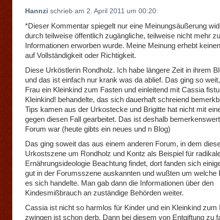
Hannzi
schrieb am 2. April 2011 um 00:20:
*Dieser Kommentar spiegelt nur eine Meinungsäußerung wide
durch teilweise öffentlich zugängliche, teilweise nicht mehr z
Informationen erworben wurde. Meine Meinung erhebt keine
auf Vollständigkeit oder Richtigkeit.
Diese Urköstlerin Rondholz. Ich habe längere Zeit in ihrem B
und das ist einfach nur krank was da ablief. Das ging so weit
Frau ein Kleinkind zum Fasten und einleitend mit Cassia fistu
Kleinkind! behandelte, das sich dauerhaft schreiend bemerk
Tips kamen aus der Urkostecke und Brigitte hat nicht mit ei
gegen diesen Fall gearbeitet. Das ist deshalb bemerkenswert
Forum war (heute gibts ein neues und n Blog)
Das ging soweit das aus einem anderen Forum, in dem dies
Urkostszene um Rondholz und Kontz als Beispiel für radikal
Ernährungsideologie Beachtung findet, dort fanden sich einige
gut in der Forumsszene auskannten und wußten um welche
es sich handelte. Man gab dann die Informationen über den
Kindesmißbrauch an zuständige Behörden weiter.
Cassia ist nicht so harmlos für Kinder und ein Kleinkind zum
zwingen ist schon derb. Dann bei diesem von Entgiftung zu f