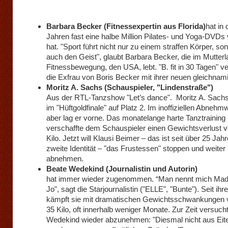
Barbara Becker (Fitnessexpertin aus Florida)
hat in 
Jahren fast eine halbe Million Pilates- und Yoga-DVDs 
hat. "Sport führt nicht nur zu einem straffen Körper, so
auch den Geist", glaubt Barbara Becker, die im Mutterl
Fitnessbewegung, den USA, lebt. "B. fit in 30 Tagen" ve
die Exfrau von Boris Becker mit ihrer neuen gleichna
Moritz A. Sachs (Schauspieler, "Lindenstraße")
Aus der RTL-Tanzshow "Let’s dance". Moritz A. Sachs
im "Hüftgoldfinale" auf Platz 2. Im inoffiziellen Abneh
aber lag er vorne. Das monatelange harte Tanztraining
verschaffte dem Schauspieler einen Gewichtsverlust v
Kilo. Jetzt will Klausi Beimer – das ist seit über 25 Jah
zweite Identität – "das Frustessen" stoppen und weiter
abnehmen.
Beate Wedekind (Journalistin und Autorin)
hat immer wieder zugenommen. “Man nennt mich Ma
Jo", sagt die Starjournalistin ("ELLE", "Bunte"). Seit ih
kämpft sie mit dramatischen Gewichtsschwankungen v
35 Kilo, oft innerhalb weniger Monate. Zur Zeit versuch
Wedekind wieder abzunehmen: "Diesmal nicht aus Eitel