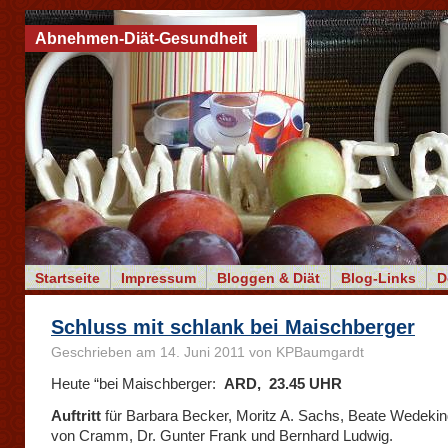
Abnehmen-Diät-Gesundheit
Startseite
Impressum
Bloggen & Diät
Blog-Links
D
Schluss mit schlank bei Maischberger
Geschrieben am 14. Juni 2011 von KPBaumgardt
Heute “bei Maischberger:
ARD, 23.45 UHR
Auftritt
für
Barbara Becker, Moritz A. Sachs, Beate Wedeki
von Cramm, Dr. Gunter Frank und Bernhard Ludwig.