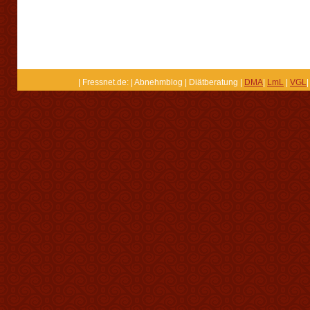
| Fressnet.de: | Abnehmblog | Diätberatung |
DMA
|
LmL
|
VGL