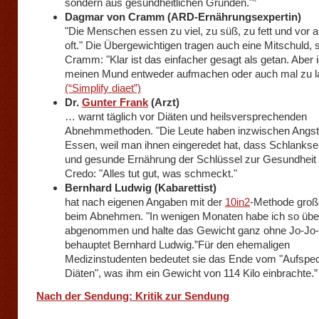
sondern aus gesundheitlichen Gründen."”
Dagmar von Cramm (ARD-Ernährungsexpertin)
"Die Menschen essen zu viel, zu süß, zu fett und vor a
oft." Die Übergewichtigen tragen auch eine Mitschuld, 
Cramm: "Klar ist das einfacher gesagt als getan. Aber 
meinen Mund entweder aufmachen oder auch mal zu l
(“Simplify diaet”)
Dr.
Gunter Frank
(Arzt)
… warnt täglich vor Diäten und heilsversprechenden
Abnehmmethoden. "Die Leute haben inzwischen Angs
Essen, weil man ihnen eingeredet hat, dass Schlanksei
und gesunde Ernährung der Schlüssel zur Gesundheit i
Credo: "Alles tut gut, was schmeckt."
Bernhard Ludwig (Kabarettist)
hat nach eigenen Angaben mit der
10in2
-Methode groß
beim Abnehmen. "In wenigen Monaten habe ich so über
abgenommen und halte das Gewicht ganz ohne Jo-Jo-E
behauptet Bernhard Ludwig.”Für den ehemaligen
Medizinstudenten bedeutet sie das Ende vom "Aufspe
Diäten", was ihm ein Gewicht von 114 Kilo einbrachte.”
Nach der Sendung: Kritik zur Sendung