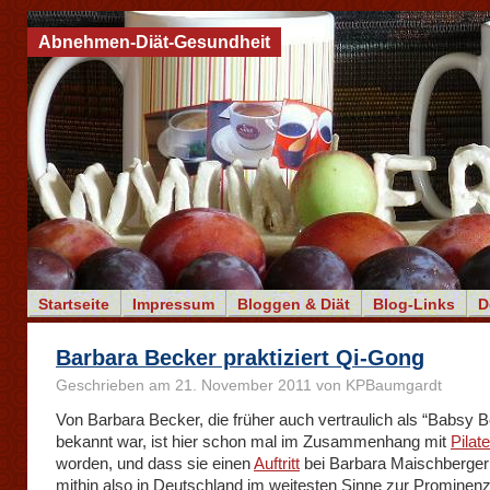
Abnehmen-Diät-Gesundheit
Startseite
Impressum
Bloggen & Diät
Blog-Links
D
Barbara Becker praktiziert Qi-Gong
Geschrieben am 21. November 2011 von KPBaumgardt
Von Barbara Becker, die früher auch vertraulich als “Babsy 
bekannt war, ist hier schon mal im Zusammenhang mit
Pilat
worden, und dass sie einen
Auftritt
bei Barbara Maischberger 
mithin also in Deutschland im weitesten Sinne zur Prominen