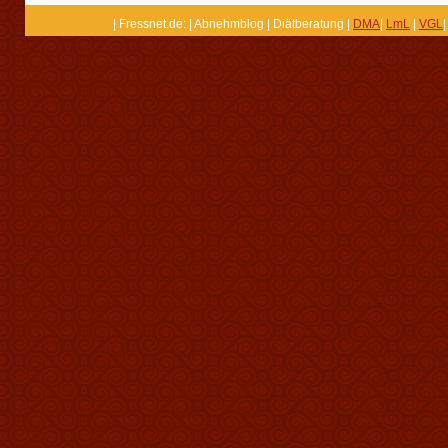
| Fressnet.de: | Abnehmblog | Diätberatung |
DMA
|
LmL
|
VGL