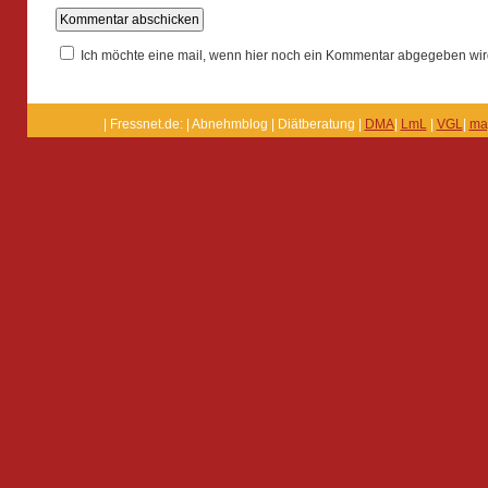
Ich möchte eine mail, wenn hier noch ein Kommentar abgegeben wir
| Fressnet.de: | Abnehmblog | Diätberatung |
DMA
|
LmL
|
VGL
|
ma