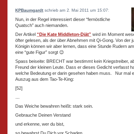
KPBaumgardt
schrieb am 2. Mai 2011 um 15:07:
Nun, in der Regel interessiert dieser “fernöstliche
Quatsch” auch niemanden.
Der Artikel
“Die Kate Middleton-Diät”
wird im Moment wese
öfter gelesen, als der über Abnehmen mit Qi-Gong. Von der 
Königin können wir aber lernen, dass eine Stunde Rudern am
eine “gute Figur” sorgt 😉
Spass beiseite: BRECHT war bestimmt kein Kriegstreiber, ab
Freund der kleinen Leute. Dass er dieses Gedicht verfasst hat
welche Bedeutung er darin gesehen haben muss. Nur mal e
Auszug aus dem Tao-Te-King:
[52]
…
Das Weiche bewahren heißt: stark sein.
Gebrauche Deinen Verstand
und erkenne, wer du bist,
so bewahrst Du Dich vor Schaden.