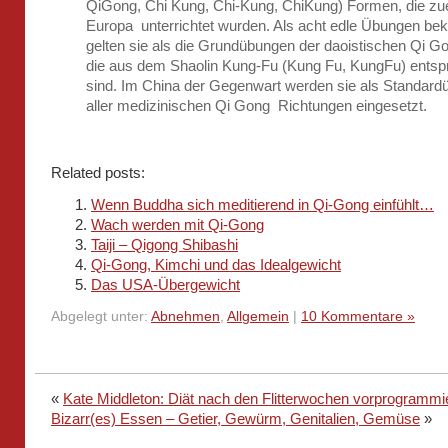
QiGong, Chi Kung, Chi-Kung, ChiKung) Formen, die zue
Europa unterrichtet wurden. Als acht edle Übungen bek
gelten sie als die Grundübungen der daoistischen Qi Go
die aus dem Shaolin Kung-Fu (Kung Fu, KungFu) ents
sind. Im China der Gegenwart werden sie als Standar
aller medizinischen Qi Gong Richtungen eingesetzt.
Related posts:
Wenn Buddha sich meditierend in Qi-Gong einfühlt…
Wach werden mit Qi-Gong
Taiji – Qigong Shibashi
Qi-Gong, Kimchi und das Idealgewicht
Das USA-Übergewicht
Abgelegt unter:
Abnehmen
,
Allgemein
|
10 Kommentare »
«
Kate Middleton: Diät nach den Flitterwochen vorprogrammi
Bizarr(es) Essen – Getier, Gewürm, Genitalien, Gemüse
»