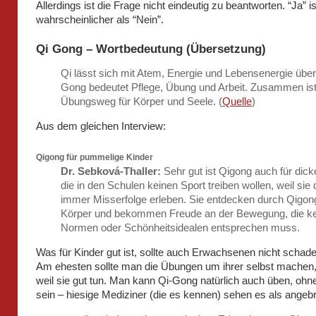
Allerdings ist die Frage nicht eindeutig zu beantworten. “Ja” i
wahrscheinlicher als “Nein”.
Qi Gong – Wortbedeutung (Übersetzung)
Qi lässt sich mit Atem, Energie und Lebensenergie übe
Gong bedeutet Pflege, Übung und Arbeit. Zusammen ist
Übungsweg für Körper und Seele. (
Quelle
)
Aus dem gleichen Interview:
Qigong für pummelige Kinder
Dr. Sebková-Thaller:
Sehr gut ist Qigong auch für dick
die in den Schulen keinen Sport treiben wollen, weil sie 
immer Misserfolge erleben. Sie entdecken durch Qigon
Körper und bekommen Freude an der Bewegung, die k
Normen oder Schönheitsidealen entsprechen muss.
Was für Kinder gut ist, sollte auch Erwachsenen nicht schade
Am ehesten sollte man die Übungen um ihrer selbst machen,
weil sie gut tun. Man kann Qi-Gong natürlich auch üben, ohn
sein – hiesige Mediziner (die es kennen) sehen es als angeb