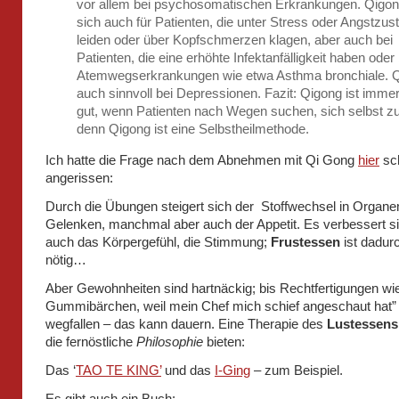
vor allem bei psychosomatischen Erkrankungen. Qigon
sich auch für Patienten, die unter Stress oder Angstzu
leiden oder über Kopfschmerzen klagen, aber auch bei
Patienten, die eine erhöhte Infektanfälligkeit haben oder 
Atemwegserkrankungen wie etwa Asthma bronchiale. Q
auch sinnvoll bei Depressionen. Fazit: Qigong ist imme
gut, wenn Patienten nach Wegen suchen, sich selbst zu
denn Qigong ist eine Selbstheilmethode.
Ich hatte die Frage nach dem Abnehmen mit Qi Gong
hier
sc
angerissen:
Durch die Übungen steigert sich der Stoffwechsel in Organe
Gelenken, manchmal aber auch der Appetit. Es verbessert s
auch das Körpergefühl, die Stimmung;
Frustessen
ist dadur
nötig…
Aber Gewohnheiten sind hartnäckig; bis Rechtfertigungen wi
Gummibärchen, weil mein Chef mich schief angeschaut hat” 
wegfallen – das kann dauern. Eine Therapie des
Lustessens
die fernöstliche
Philosophie
bieten:
Das ‘
TAO TE KING’
und das
I-Ging
– zum Beispiel.
Es gibt auch ein Buch: