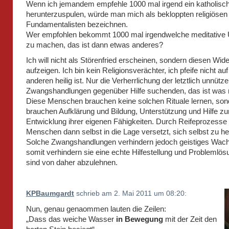
Wenn ich jemandem empfehle 1000 mal irgend ein katholisc
herunterzuspulen, würde man mich als bekloppten religiösen
Fundamentalisten bezeichnen.
Wer empfohlen bekommt 1000 mal irgendwelche meditative
zu machen, das ist dann etwas anderes?
Ich will nicht als Störenfried erscheinen, sondern diesen Wid
aufzeigen. Ich bin kein Religionsverächter, ich pfeife nicht a
anderen heilig ist. Nur die Verherrlichung der letztlich unnütz
Zwangshandlungen gegenüber Hilfe suchenden, das ist was m
Diese Menschen brauchen keine solchen Rituale lernen, son
brauchen Aufklärung und Bildung, Unterstützung und Hilfe zu
Entwicklung ihrer eigenen Fähigkeiten. Durch Reifeprozess
Menschen dann selbst in die Lage versetzt, sich selbst zu he
Solche Zwangshandlungen verhindern jedoch geistiges Wac
somit verhindern sie eine echte Hilfestellung und Problemlö
sind von daher abzulehnen.
KPBaumgardt
schrieb am 2. Mai 2011 um 08:20:
Nun, genau genaommen lauten die Zeilen:
„Dass das weiche Wasser
in Bewegung
mit der Zeit den