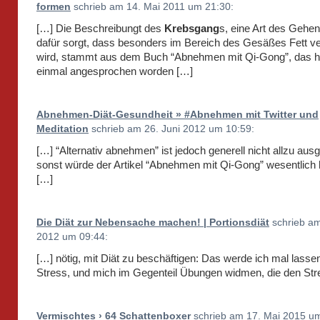
formen
schrieb am 14. Mai 2011 um 21:30:
[…] Die Beschreibungt des
Krebsgang
s, eine Art des Gehen
dafür sorgt, dass besonders im Bereich des Gesäßes Fett v
wird, stammt aus dem Buch “Abnehmen mit Qi-Gong”, das h
einmal angesprochen worden […]
Abnehmen-Diät-Gesundheit » #Abnehmen mit Twitter und
Meditation
schrieb am 26. Juni 2012 um 10:59:
[…] “Alternativ abnehmen” ist jedoch generell nicht allzu aus
sonst würde der Artikel “Abnehmen mit Qi-Gong” wesentlich 
[…]
Die Diät zur Nebensache machen! | Portionsdiät
schrieb am 
2012 um 09:44:
[…] nötig, mit Diät zu beschäftigen: Das werde ich mal lasse
Stress, und mich im Gegenteil Übungen widmen, die den Str
Vermischtes › 64 Schattenboxer
schrieb am 17. Mai 2015 um