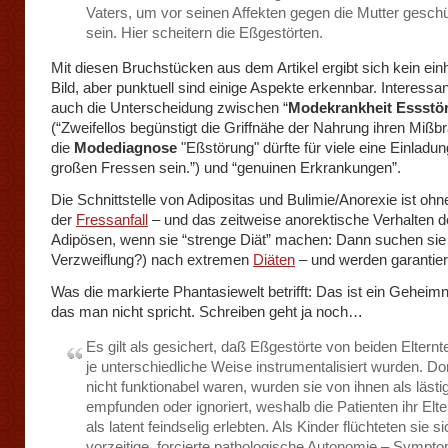
Vaters, um vor seinen Affekten gegen die Mutter geschü
sein. Hier scheitern die Eßgestörten.
Mit diesen Bruchstücken aus dem Artikel ergibt sich kein einh
Bild, aber punktuell sind einige Aspekte erkennbar. Interessan
auch die Unterscheidung zwischen “
Modekrankheit Essstö
(“Zweifellos begünstigt die Griffnähe der Nahrung ihren Mißb
die
Modediagnose
"Eßstörung" dürfte für viele eine Einladu
großen Fressen sein.”) und “genuinen Erkrankungen”.
Die Schnittstelle von Adipositas und Bulimie/Anorexie ist ohn
der
Fressanfall
– und das zeitweise anorektische Verhalten d
Adipösen, wenn sie “strenge Diät” machen: Dann suchen sie (
Verzweiflung?) nach extremen
Diäten
– und werden garantier
Was die markierte Phantasiewelt betrifft: Das ist ein Geheimn
das man nicht spricht. Schreiben geht ja noch…
Es gilt als gesichert, daß Eßgestörte von beiden Elternte
je unterschiedliche Weise instrumentalisiert wurden. Dor
nicht funktionabel waren, wurden sie von ihnen als lästi
empfunden oder ignoriert, weshalb die Patienten ihr Elt
als latent feindselig erlebten. Als Kinder flüchteten sie si
vorzeitige, forcierte pathologische Autonomie – Sympt