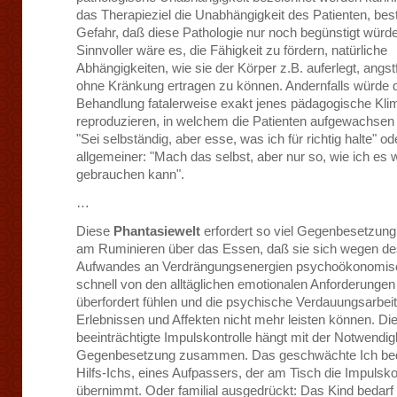
das Therapieziel die Unabhängigkeit des Patienten, bes
Gefahr, daß diese Pathologie nur noch begünstigt würde
Sinnvoller wäre es, die Fähigkeit zu fördern, natürliche
Abhängigkeiten, wie sie der Körper z.B. auferlegt, angst
ohne Kränkung ertragen zu können. Andernfalls würde 
Behandlung fatalerweise exakt jenes pädagogische Kli
reproduzieren, in welchem die Patienten aufgewachsen 
"Sei selbständig, aber esse, was ich für richtig halte" od
allgemeiner: "Mach das selbst, aber nur so, wie ich es w
gebrauchen kann".
…
Diese
Phantasiewelt
erfordert so viel Gegenbesetzung,
am Ruminieren über das Essen, daß sie sich wegen d
Aufwandes an Verdrängungsenergien psychoökonomis
schnell von den alltäglichen emotionalen Anforderungen
überfordert fühlen und die psychische Verdauungsarbei
Erlebnissen und Affekten nicht mehr leisten können. Di
beeinträchtigte Impulskontrolle hängt mit der Notwendig
Gegenbesetzung zusammen. Das geschwächte Ich bed
Hilfs-Ichs, eines Aufpassers, der am Tisch die Impulsko
übernimmt. Oder familial ausgedrückt: Das Kind bedarf