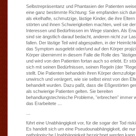
Selbstrepräsentanz und Phantasien der Patienten weis
eine ganz bestimmte Richtung: Sie empfanden sich du
als ekelhafte, schmutzige, lästige Kinder, die ihre Eltern
störten und ihnen Schwierigkeiten machten, weil sie de
Interessen und Bedürfnissen im Wege standen. Als E
sind sie ängstlich darauf bedacht, anderen nicht zur Las
fallen. Der lästige Teil wird abgespalten, in der Heimlich
das Symptom ausgelebt oder/und auf den Körper projizi
Körper übernimmt in diesem Falle die Rolle des "lästige
und wird von den Patienten fortan auch so erlebt. Er stör
sich mit seinen Bedürfnissen, seinen Regeln (der "Rege
stellt. Die Patienten behandeln ihren Körper demzufolge
unwirsch und verärgert, wie sie selbst einst von den Elt
behandelt wurden. Dazu paßt, dass die Eßgestörten ge
als schwierige Patienten gelten. Sie bereiten
behandlungstechnische Probleme, "erbrechen" immer 
das Erarbeitete …
…
führt eine Unabhängigkeit vor, für die sogar der Tod riski
Es handelt sich um eine Pseudounabhängigkeit, die nur
pathologische Unabhängigkeit bezeichnet werden kann