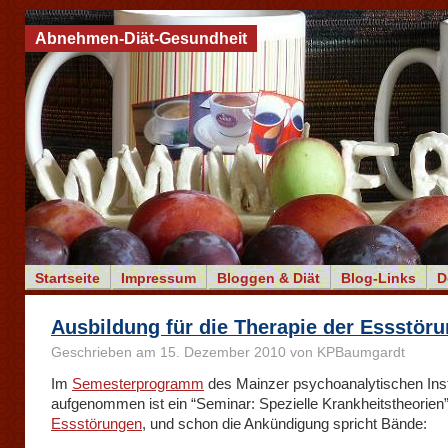
Abnehmen-Diät-Gesundheit
Startseite
Impressum
Bloggen & Diät
Blog-Links
D
Ausbildung für die Therapie der Essstör
Geschrieben am 15. Dezember 2010 von KPBaumgardt
Im
Semesterprogramm
des Mainzer psychoanalytischen Inst
aufgenommen ist ein “Seminar: Spezielle Krankheitstheorien
Essstörungen
, und schon die Ankündigung spricht Bände: