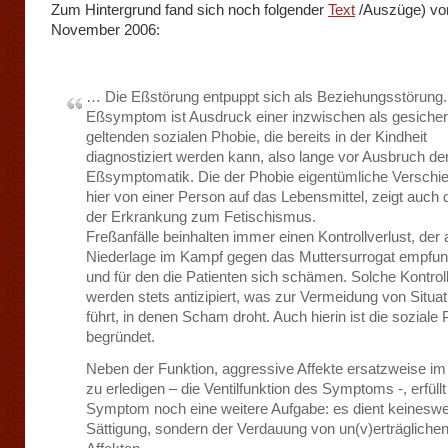
Zum Hintergrund fand sich noch folgender
Text
/Auszüge) v
November 2006:
… Die Eßstörung entpuppt sich als Beziehungsstörung
Eßsymptom ist Ausdruck einer inzwischen als gesicher
geltenden sozialen Phobie, die bereits in der Kindheit
diagnostiziert werden kann, also lange vor Ausbruch de
Eßsymptomatik. Die der Phobie eigentümliche Verschi
hier von einer Person auf das Lebensmittel, zeigt auch
der Erkrankung zum Fetischismus.
Freßanfälle beinhalten immer einen Kontrollverlust, der 
Niederlage im Kampf gegen das Muttersurrogat empfun
und für den die Patienten sich schämen. Solche Kontrol
werden stets antizipiert, was zur Vermeidung von Situa
führt, in denen Scham droht. Auch hierin ist die soziale
begründet.
Neben der Funktion, aggressive Affekte ersatzweise im
zu erledigen – die Ventilfunktion des Symptoms -, erfüll
Symptom noch eine weitere Aufgabe: es dient keinesw
Sättigung, sondern der Verdauung von un(v)erträgliche