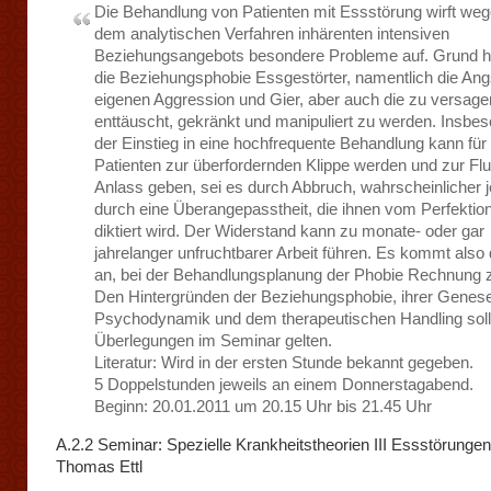
Die Behandlung von Patienten mit Essstörung wirft we
dem analytischen Verfahren inhärenten intensiven
Beziehungsangebots besondere Probleme auf. Grund hie
die Beziehungsphobie Essgestörter, namentlich die Ang
eigenen Aggression und Gier, aber auch die zu versage
enttäuscht, gekränkt und manipuliert zu werden. Insbe
der Einstieg in eine hochfrequente Behandlung kann für
Patienten zur überfordernden Klippe werden und zur Flu
Anlass geben, sei es durch Abbruch, wahrscheinlicher 
durch eine Überangepasstheit, die ihnen vom Perfekti
diktiert wird. Der Widerstand kann zu monate- oder gar
jahrelanger unfruchtbarer Arbeit führen. Es kommt also 
an, bei der Behandlungsplanung der Phobie Rechnung z
Den Hintergründen der Beziehungsphobie, ihrer Genese,
Psychodynamik und dem therapeutischen Handling soll
Überlegungen im Seminar gelten.
Literatur: Wird in der ersten Stunde bekannt gegeben.
5 Doppelstunden jeweils an einem Donnerstagabend.
Beginn: 20.01.2011 um 20.15 Uhr bis 21.45 Uhr
A.2.2 Seminar: Spezielle Krankheitstheorien III Essstörungen
Thomas Ettl