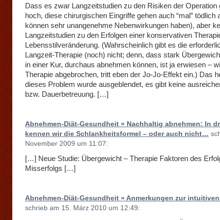
Dass es zwar Langzeitstudien zu den Risiken der Operation g
hoch, diese chirurgischen Eingriffe gehen auch “mal” tödlich
können sehr unangenehme Nebenwirkungen haben), aber ke
Langzeitstudien zu den Erfolgen einer konservativen Therapi
Lebensstilveränderung. (Wahrscheinlich gibt es die erforderli
Langzeit-Therapie (noch) nicht; denn, dass stark Übergewicht
in einer Kur, durchaus abnehmen können, ist ja erwiesen – wi
Therapie abgebrochen, tritt eben der Jo-Jo-Effekt ein.) Das h
dieses Problem wurde ausgeblendet, es gibt keine ausreich
bzw. Dauerbetreuung. […]
Abnehmen-Diät-Gesundheit » Nachhaltig abnehmen: In dr
kennen wir die Schlankheitsformel – oder auch nicht…
sch
November 2009 um 11:07:
[…] Neue Studie: Übergewicht – Therapie Faktoren des Erfol
Misserfolgs […]
Abnehmen-Diät-Gesundheit » Anmerkungen zur intuitiven
schrieb am 15. März 2010 um 12:49: