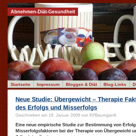
Abnehmen-Diät-Gesundheit
Startseite
Impressum
Bloggen & Diät
Blog-Links
D
Neue Studie: Übergewicht – Therapie Fak
des Erfolgs und Misserfolgs
Geschrieben am 18. Januar 2009 von KPBaumgardt
Eine neue empirische Studie zur Bestimmung von Erfolg
Misserfolgsfaktoren bei der Therapie von Übergewicht u