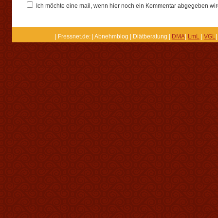
Ich möchte eine mail, wenn hier noch ein Kommentar abgegeben wir
| Fressnet.de: | Abnehmblog | Diätberatung |
DMA
|
LmL
|
VGL