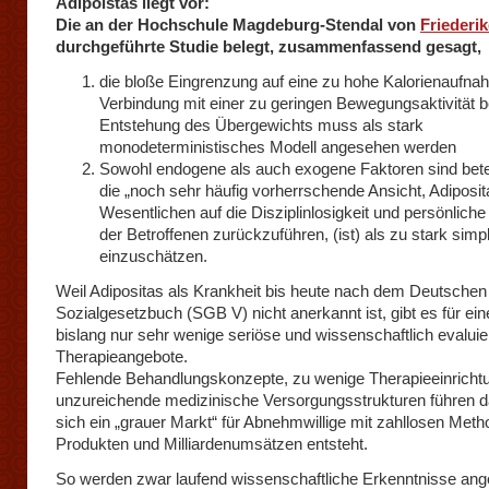
Adipoistas liegt vor:
Die an der Hochschule Magdeburg-Stendal von
Friederi
durchgeführte Studie belegt, zusammenfassend gesagt,
die bloße Eingrenzung auf eine zu hohe Kalorienaufna
Verbindung mit einer zu geringen Bewegungsaktivität b
Entstehung des Übergewichts muss als stark
monodeterministisches Modell angesehen werden
Sowohl endogene als auch exogene Faktoren sind betei
die „noch sehr häufig vorherrschende Ansicht, Adiposit
Wesentlichen auf die Disziplinlosigkeit und persönlic
der Betroffenen zurückzuführen, (ist) als zu stark simpl
einzuschätzen.
Weil Adipositas als Krankheit bis heute nach dem Deutschen
Sozialgesetzbuch (SGB V) nicht anerkannt ist, gibt es für ei
bislang nur sehr wenige seriöse und wissenschaftlich evaluie
Therapieangebote.
Fehlende Behandlungskonzepte, zu wenige Therapieeinricht
unzureichende medizinische Versorgungsstrukturen führen 
sich ein „grauer Markt“ für Abnehmwillige mit zahllosen Met
Produkten und Milliardenumsätzen entsteht.
So werden zwar laufend wissenschaftliche Erkenntnisse an