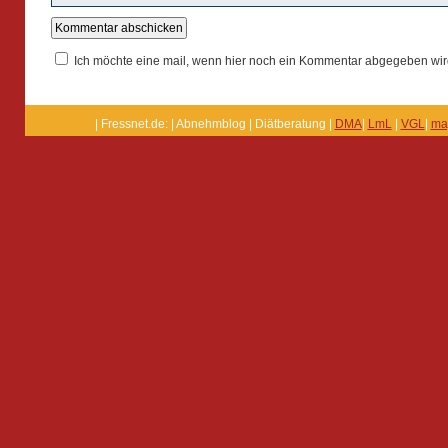
Ich möchte eine mail, wenn hier noch ein Kommentar abgegeben wir
| Fressnet.de: | Abnehmblog | Diätberatung |
DMA
|
LmL
|
VGL
|
ma