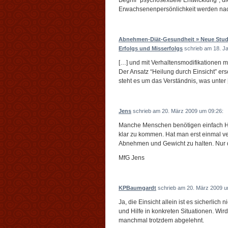
Begriff "psychosexuele Entwicklung"; di
Erwachsenenpersönlichkeit werden nach 
Abnehmen-Diät-Gesundheit » Neue Studi
Erfolgs und Misserfolgs
schrieb am 18. J
[…] und mit Verhaltensmodifikationen 
Der Ansatz “Heilung durch Einsicht” ersc
steht es um das Verständnis, was unter
Jens
schrieb am 20. März 2009 um 09:26:
Manche Menschen benötigen einfach Hil
klar zu kommen. Hat man erst einmal v
Abnehmen und Gewicht zu halten. Nur d
MfG Jens
KPBaumgardt
schrieb am 20. März 2009 u
Ja, die Einsicht allein ist es sicherlich
und Hilfe in konkreten Situationen. Wir
manchmal trotzdem abgelehnt.