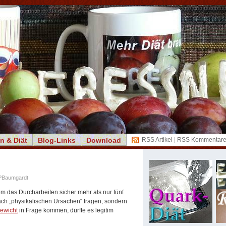
n & Diät
Blog-Links
Download
RSS Artikel
|
RSS Kommentar
PBaumgardt
em das Durcharbeiten sicher mehr als nur fünf
nach „physikalischen Ursachen“ fragen, sondern
gewicht
in Frage kommen, dürfte es legitim