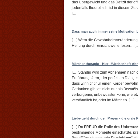
das Übergewicht und das Defizit der of
jedenfalls theoretisch, ist in diesem
[…]
Dass man auch immer seine Motivation 
[…] Wem die Gewohnheitsveränderung n
Heilung durch Einsicht weiterlesen… [
Märchentherapie - Hier: Märchenhaft A
[…] Ständig wird zum Abnehmen nach dem
Ernährungsform, der perfekten Diät ges
dass wir nicht nur einen Körper bewoh
Gedanken gibt es nicht nur als Bewußtse
verborgener, unbewusster Form, wie et
verständlich ist, oder im Märchen. […]
Liebe geht durch den Magen - die orale 
[…] Da FREUD die Rolle des Unbewusst
bestimmende Momente einschätzte, prä