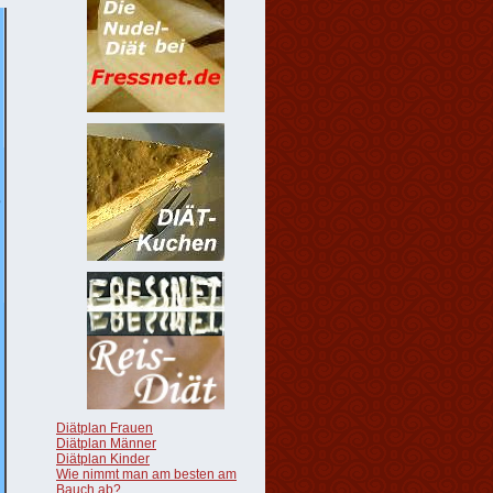
Diätplan Frauen
Diätplan Männer
Diätplan Kinder
Wie nimmt man am besten am
Bauch ab?