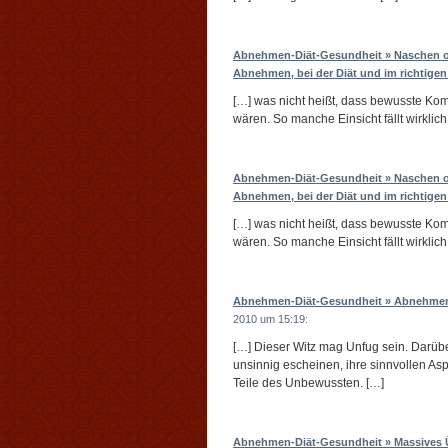
Abnehmen-Diät-Gesundheit » Naschen od
Abnehmen, bei der Diät und im richtige
[…] was nicht heißt, dass bewusste Ko
wären. So manche Einsicht fällt wirklich
Abnehmen-Diät-Gesundheit » Naschen od
Abnehmen, bei der Diät und im richtige
[…] was nicht heißt, dass bewusste Ko
wären. So manche Einsicht fällt wirklich
Abnehmen-Diät-Gesundheit » Abnehmen m
2010 um 15:19:
[…] Dieser Witz mag Unfug sein. Darüb
unsinnig escheinen, ihre sinnvollen A
Teile des Unbewussten. […]
Abnehmen-Diät-Gesundheit » Massives Ü