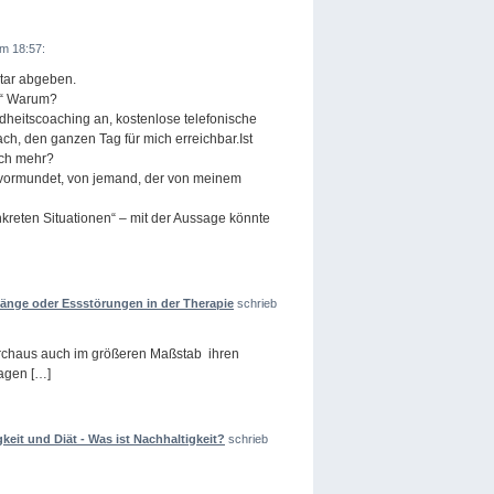
m 18:57:
tar abgeben.
.“ Warum?
heitscoaching an, kostenlose telefonische
h, den ganzen Tag für mich erreichbar.Ist
och mehr?
bevormundet, von jemand, der von meinem
nkreten Situationen“ – mit der Aussage könnte
nge oder Essstörungen in der Therapie
schrieb
urchaus auch im größeren Maßstab ihren
ragen […]
eit und Diät - Was ist Nachhaltigkeit?
schrieb