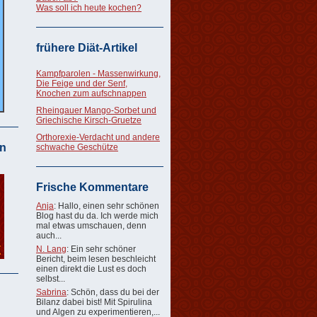
Was soll ich heute kochen?
frühere Diät-Artikel
Kampfparolen - Massenwirkung,
Die Feige und der Senf,
Knochen zum aufschnappen
Rheingauer Mango-Sorbet und
Griechische Kirsch-Gruetze
Orthorexie-Verdacht und andere
n
schwache Geschütze
Frische Kommentare
Anja
: Hallo, einen sehr schönen
Blog hast du da. Ich werde mich
mal etwas umschauen, denn
auch...
N. Lang
: Ein sehr schöner
Bericht, beim lesen beschleicht
einen direkt die Lust es doch
selbst...
Sabrina
: Schön, dass du bei der
Bilanz dabei bist! Mit Spirulina
und Algen zu experimentieren,...