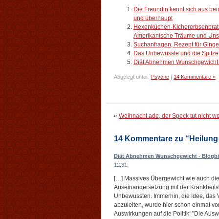
Die Freundin kennt sich aus be
und überhaupt
Hexenküchen-Kichererbsenbratlin
Amerikanische Träume und Uns
Suchanfragen, Rezept für Ginge
Das Unbewusste und die Spitze
Diät Abnehmen Wunschgewicht 
Abgelegt unter:
Psyche
|
14 Kommentare »
«
Weihnacht ade, der Speck tut nicht 
14 Kommentare zu “Heilung 
Diät Abnehmen Wunschgewicht - Blogbi
12:31:
[…] Massives Übergewicht wie auch die 
Auseinandersetzung mit der Krankheit
Unbewussten. Immerhin, die Idee, das
abzuleiten, wurde hier schon einmal vor
Auswirkungen auf die Politik: "Die Aus