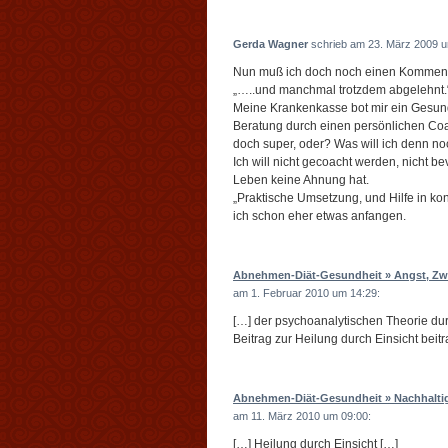
Gerda Wagner
schrieb am 23. März 2009 u
Nun muß ich doch noch einen Kommen
„…..und manchmal trotzdem abgelehnt
Meine Krankenkasse bot mir ein Gesund
Beratung durch einen persönlichen Coac
doch super, oder? Was will ich denn n
Ich will nicht gecoacht werden, nicht 
Leben keine Ahnung hat.
„Praktische Umsetzung, und Hilfe in ko
ich schon eher etwas anfangen.
Abnehmen-Diät-Gesundheit » Angst, Zwä
am 1. Februar 2010 um 14:29:
[…] der psychoanalytischen Theorie d
Beitrag zur Heilung durch Einsicht beit
Abnehmen-Diät-Gesundheit » Nachhaltigk
am 11. März 2010 um 09:00:
[…] Heilung durch Einsicht […]