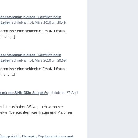
er standhaft bleiben: Konflikte beim
n Leben
schrieb am 14. März 2010 um 20:49:
mpromisse eine schlechte Ersatz-Lösung
 nicht […]
er standhaft bleiben: Konflikte beim
n Leben
schrieb am 14. März 2010 um 20:59:
mpromisse eine schlechte Ersatz-Lösung
 nicht […]
it der SINN-Diät: So geht’s
schrieb am 27. April
er hinaus haben Witze, auch wenn sie
spekte, “beleuchten” wie Traum und Märchen
bergewicht, Therapie, Psychoedukation und