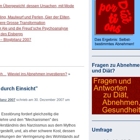
im Übergewicht, dessen Ursachen, mit Mode
g, Maulwurf und Perlen, Gier der Eliten,
ere Grosse Transformation
r Ale und die Freud’sche Psychoanalyse
 des Eisbergs
– Blogbilanz 2007
Fragen zu Abnehme
und Diät?
weh…
Wieviel ins Abnehmen investieren?
»
durch Einsicht”
lanz 2007
schrieb am 30. Dezember 2007 um
Essstörung fordert gleichzeitig die
slehre und den "Mechanismen" des
 Verständnis des Narzissmus aus dem Mythos
Umfrage
gestellt, und, als eher schwere Kost, dessen
wirkungen der Verringerung des Wohlstands auf