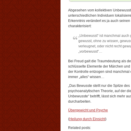
Abgesehen vom kollektiven Unbewusste
unterschiedlichen Individuen lokalisier
Erkenntnis verändert es ja auch seinen
charakterisiert:
„Unbewusst“ ist manchmal auch g
gewusst, ohne zu wissen, gewuss
verleugnet, oder nicht recht gew
„vorbewusst“…
Bei Freud galt die Traumdeutung als 
schlüsselte Elemente der Märchen und
der Kontrolle entzogen sind manchmal d
immer „alles“ wissen…
„Das Bewusste stellt nur die Spitze des
psychoanalytischen Theorie, auf der d
Unbewusste“ betrifft, lässt sich mehr a
durcharbeiten.
Übergewicht und Psyche
(
Heilung durch Einsicht
)
Related posts: