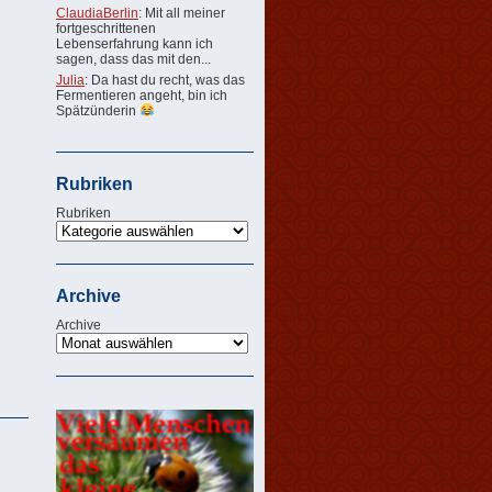
ClaudiaBerlin
: Mit all meiner
fortgeschrittenen
Lebenserfahrung kann ich
sagen, dass das mit den...
Julia
: Da hast du recht, was das
Fermentieren angeht, bin ich
Spätzünderin
Rubriken
Rubriken
Archive
Archive