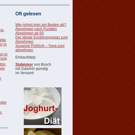
Oft gelesen
Wie nimmt man am Besten ab?
Abnehmen nach Punkten
ng,
Abnehmen ab 50
Der ideale Ernährungsplan zum
 Wie
Abnehmen
r in
Susanne Fröhlich – Yoga zum
abnehmen
en in
Einkaufstipp
rung
tze,
Stabmixer
von Bosch
oyer
mit Zubehör günstig
im Versand
n
ieder
r,