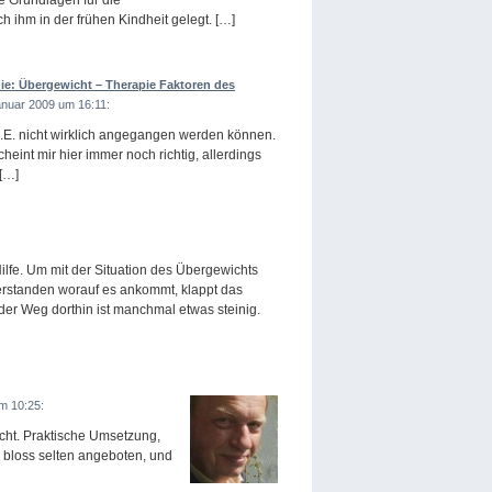
e Grundlagen für die
ihm in der frühen Kindheit gelegt. […]
e: Übergewicht – Therapie Faktoren des
anuar 2009 um 16:11:
m.E. nicht wirklich angegangen werden können.
heint mir hier immer noch richtig, allerdings
 […]
fe. Um mit der Situation des Übergewichts
erstanden worauf es ankommt, klappt das
er Weg dorthin ist manchmal etwas steinig.
m 10:25:
 nicht. Praktische Umsetzung,
d bloss selten angeboten, und