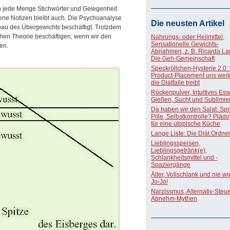
n jede Menge Stichwörter und Gelegenheit
gene Notizen bleibt auch. Die Psychoanalyse
Die neusten Artikel
bau des Übergewichts beschäftigt. Trotzdem
chen Theorie beschäftigen, wenn wir den
Nahrungs- oder Heilmittel,
Sensationelle Gewichts-
en.
Abnahmen, z. B. Ricarda La
Die Geh-Gemeinschaft
Speckröllchen-Hysterie 2.0:
Product-Placement uns weite
die Diätfalle treibt
Rückenpulver, Intuitives Ess
Gießen, Sucht und Sublimie
Da haben wir den Salat: Spri
Pille, Selbstkontrolle? Pläd
für eine utopische Küche
Lange Liste: Die Diät Ordne
Lieblingsspeisen,
Lieblingsgetränk(e),
Schlankheitsmittel und -
Spaziergänge
Älter, Vollschlank und nie w
Jo-Jo!
Narzissmus, Alternativ-Steue
Abnehm-Mythen