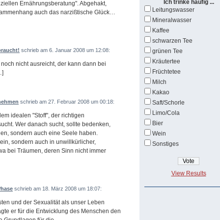
Ich trinke häufig ...
fiziellen Ernährungsberatung". Abgehakt,
Leitungswasser
 Zusammenhang auch das narzißtische Glück…
Mineralwasser
Kaffee
schwarzen Tee
braucht!
schrieb am 6. Januar 2008 um 12:08:
grünen Tee
Kräutertee
och nicht ausreicht, der kann dann bei
Früchtetee
…]
Milch
Kakao
bnehmen
schrieb am 27. Februar 2008 um 00:18:
Saft/Schorle
Limo/Cola
 idealen "Stoff", der richtigen
Bier
ucht. Wer danach sucht, sollte bedenken,
nen, sondern auch eine Seele haben.
Wein
in, sondern auch in unwillkürlicher,
Sonstiges
wa bei Träumen, deren Sinn nicht immer
View Results
Phase
schrieb am 18. März 2008 um 18:07:
en und der Sexualität als unser Leben
gte er für die Entwicklung des Menschen den