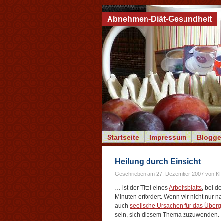
Abnehmen-Diät-Gesundheit
Startseite
Impressum
Blogge
Heilung durch Einsicht
Geschrieben am 27. Dezember 2007 von K
… ist der Titel eines
Arbeitsblatts
, bei d
Minuten erfordert. Wenn wir nicht nur 
auch
seelische Ursachen für das Über
sein, sich diesem Thema zuzuwenden.