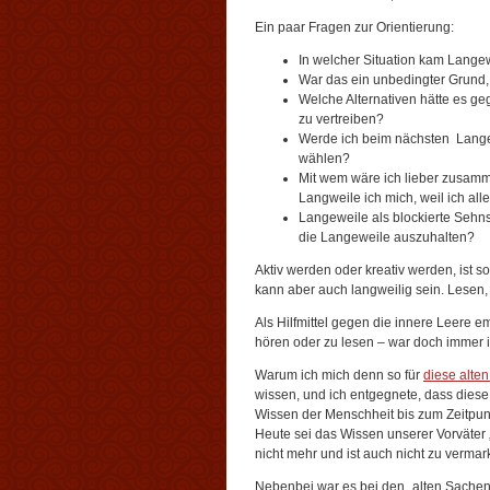
Ein paar Fragen zur Orientierung:
In welcher Situation kam Lange
War das ein unbedingter Grund,
Welche Alternativen hätte es ge
zu vertreiben?
Werde ich beim nächsten Langew
wählen?
Mit wem wäre ich lieber zusamm
Langweile ich mich, weil ich all
Langeweile als blockierte Sehnsu
die Langeweile auszuhalten?
Aktiv werden oder kreativ werden, ist s
kann aber auch langweilig sein. Lesen,
Als Hilfmittel gegen die innere Leere e
hören oder zu lesen – war doch immer 
Warum ich mich denn so für
diese alte
wissen, und ich entgegnete, dass dies
Wissen der Menschheit bis zum Zeitpunkt
Heute sei das Wissen unserer Vorväter „
nicht mehr und ist auch nicht zu vermar
Nebenbei war es bei den „alten Sache