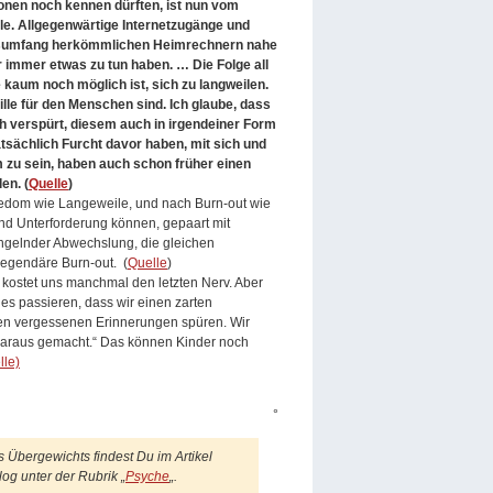
ionen noch kennen dürften, ist nun vom
e. Allgegenwärtige Internetzugänge und
nsumfang herkömmlichen Heimrechnern nahe
 immer etwas zu tun haben. … Die Folge all
 kaum noch möglich ist, sich zu langweilen.
ille für den Menschen sind. Ich glaube, dass
ch verspürt, diesem auch in irgendeiner Form
atsächlich Furcht davor haben, mit sich und
zu sein, haben auch schon früher einen
en. (
Quelle
)
redom wie Langeweile, und nach Burn-out wie
d Unterforderung können, gepaart mit
gelnder Abwechslung, die gleichen
egendäre Burn-out. (
Quelle
)
s kostet uns manchmal den letzten Nerv. Aber
es passieren, dass wir einen zarten
en vergessenen Erinnerungen spüren. Wir
 daraus gemacht.“ Das können Kinder noch
lle)
°
Übergewichts findest Du im Artikel
log unter der Rubrik „
Psyche
„.