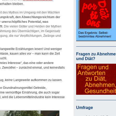
erhalten bleiben.
eit des Mythos im Umgang mit den Mächten
lungskraft, den Abwechlungsreichtum der
 unerschöpfliches Potential, was
ft
. Die vielen Götter und Helden der Mythen
 Zähmung des Übermächtigen, im Gegensatz
igung, die nur Verpflichtungen, Zwänge und
gelangweilte Erzählungen lesen! Und weniger
tasie, kauen alles vor – man kann die Zeit
Fragen zu Abnehme
lucht.
und Diät?
eies Interesse“, das eine oder andere
 Zweckfrei – zunächst einmal, und keinesfalls
nug,
keine
Langeweile aufkommen zu lassen.
ie Grundnahrungsmittel Getreide,
eine vernünftige Ernährung, die auch sogar
 wird die Lebensmittelindustrie kein Interesse
Umfrage