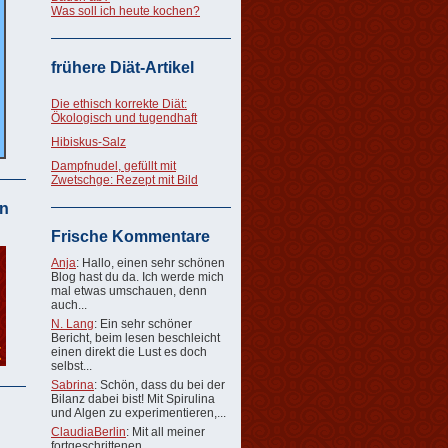
Was soll ich heute kochen?
frühere Diät-Artikel
Die ethisch korrekte Diät:
Ökologisch und tugendhaft
Hibiskus-Salz
Dampfnudel, gefüllt mit
Zwetschge: Rezept mit Bild
n
Frische Kommentare
Anja
: Hallo, einen sehr schönen
Blog hast du da. Ich werde mich
mal etwas umschauen, denn
auch...
N. Lang
: Ein sehr schöner
Bericht, beim lesen beschleicht
einen direkt die Lust es doch
selbst...
Sabrina
: Schön, dass du bei der
Bilanz dabei bist! Mit Spirulina
und Algen zu experimentieren,...
ClaudiaBerlin
: Mit all meiner
fortgeschrittenen