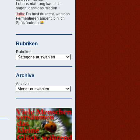
Lebenserfahrung kann ich
sagen, dass das mit den...
Julia
: Da hast du recht, was das
Fermentieren angeht, bin ich
Spätzünderin
Rubriken
Rubriken
Archive
Archive