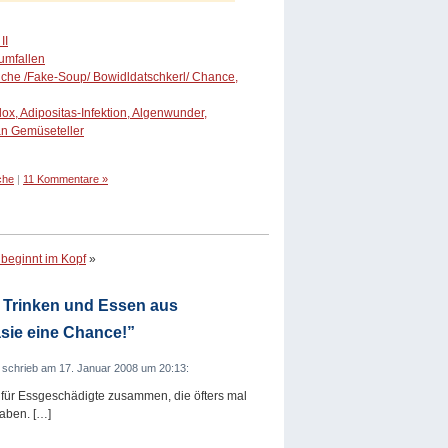
II
 umfallen
küche /Fake-Soup/ Bowidldatschkerl/ Chance,
x, Adipositas-Infektion, Algenwunder,
n Gemüseteller
che
|
11 Kommentare »
eginnt im Kopf
»
i Trinken und Essen aus
sie eine Chance!”
schrieb am 17. Januar 2008 um 20:13:
s für Essgeschädigte zusammen, die öfters mal
aben. […]