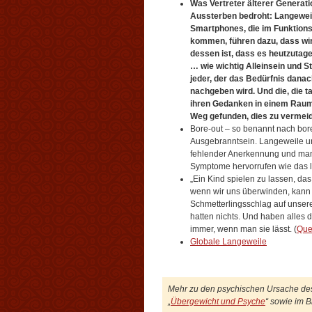
Was Vertreter älterer Generat
Aussterben bedroht: Langeweil
Smartphones, die im Funktio
kommen, führen dazu, dass wir
dessen ist, dass es heutzutage
… wie wichtig Alleinsein und St
jeder, der das Bedürfnis dana
nachgeben wird. Und die, die t
ihren Gedanken in einem Raum 
Weg gefunden, dies zu vermeid
Bore-out – so benannt nach bo
Ausgebranntsein. Langeweile un
fehlender Anerkennung und man
Symptome hervorrufen wie das l
„Ein Kind spielen zu lassen, da
wenn wir uns überwinden, kann 
Schmetterlingsschlag auf unser
hatten nichts. Und haben alles
immer, wenn man sie lässt. (
Que
Globale Langeweile
Mehr zu den psychischen Ursache des 
„
Übergewicht und Psyche
“ sowie im B