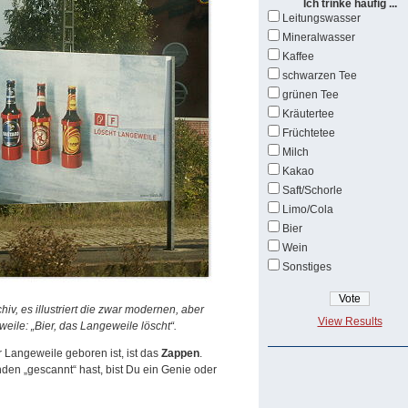
Ich trinke häufig ...
Leitungswasser
Mineralwasser
Kaffee
schwarzen Tee
grünen Tee
Kräutertee
Früchtetee
Milch
Kakao
Saft/Schorle
Limo/Cola
Bier
Wein
Sonstiges
iv, es illustriert die zwar modernen, aber
View Results
eile: „Bier, das Langeweile löscht“.
 Langeweile geboren ist, ist das
Zappen
.
en „gescannt“ hast, bist Du ein Genie oder