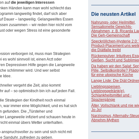
en auf
die jeweiligen Interessen
linken Händen kann man wohl schlecht das
gramm langweilig findet, darf sich aber
Die neusten Artikel
uf Dauer – langweilig. Gelangweiltes Essen
Nahrungs- oder Heilmittel,
 Essen zusammen – wir reden hier nicht vom
Sensationelle Gewichts-
ust oder wegen Stress ist eine gesonderte
Abnahmen, z. B. Ricarda La
Die Geh-Gemeinschaft
Speckröllchen-Hysterie 2.0:
Product-Placement uns weite
die Diätfalle treibt
ssion verborgen ist, muss man Strategien
Rückenpulver, Intuitives Ess
es wohl sinnvoll ist, einen Arzt oder
Gießen, Sucht und Sublimie
en Depressiven Hilfe gegen die Langeweile
Da haben wir den Salat: Spri
ache schlimmer wird. Und wer selbst
Pille, Selbstkontrolle? Pläd
für eine utopische Küche
e Idee.
Lange Liste: Die Diät Ordne
schneller vergeht die Zeit, also kommt
Lieblingsspeisen,
auf – so optimistisch bin ich auf jeden Fall.
Lieblingsgetränk(e),
Schlankheitsmittel und -
Spaziergänge
ie Strategien der Kindheit noch einmal
Älter, Vollschlank und nie w
, war immer eine Möglichkeit, und es hat sich
Jo-Jo!
n gefunden. Die „Türsteher und
Narzissmus, Alternativ-Steue
der Langeweile infiziert und schauen heute in
Abnehm-Mythen
nicht einmal übers Wetter unterhalten.
anspruchsvoller zu sein und sich nicht mit
die Sanduhr, zufrieden zu geben.