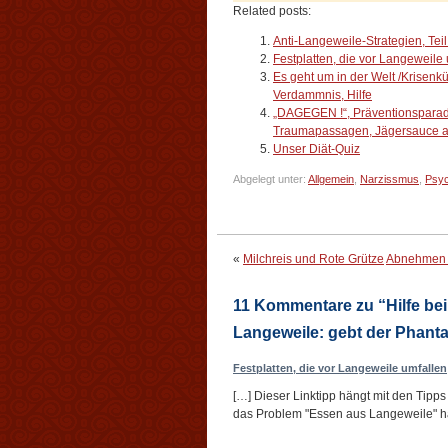
Related posts:
Anti-Langeweile-Strategien, Teil 
Festplatten, die vor Langeweile
Es geht um in der Welt /Krisen
Verdammnis, Hilfe
„DAGEGEN !“, Präventionsparado
Traumapassagen, Jägersauce a
Unser Diät-Quiz
Abgelegt unter:
Allgemein
,
Narzissmus
,
Psy
«
Milchreis und Rote Grütze
Abnehmen b
11 Kommentare zu “Hilfe be
Langeweile: gebt der Phanta
Festplatten, die vor Langeweile umfallen
[…] Dieser Linktipp hängt mit den Tipp
das Problem "Essen aus Langeweile" h