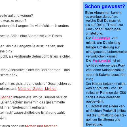
weile auf und warum?
 etwas zu essen?
geben, die Langeweile vielleicht auch anders
eile-Anfall eine Alternative zum Essen
en, als die Langeweile auszuhalten, und:
eine bin?
cht, als verdrängte Sehnsucht: Ist es leichter,
o eine Alternative. Oder ein Bad nehmen – das
 schreiben?
mpfiehlt es sich, „Irgendwelche“ Geschichten zu
interessant.
Märchen, Sagen, Mythen
…
n Sachen
interessiere, wollte Traudel neulich
e „alten Sachen“ immerhin das gesammelte
 ihrer Niederschrift enthalten.
einfach“ zugeschüttet, die Erfahrung zählt
kten:
n“ auch noch um
Mythen und Märchen