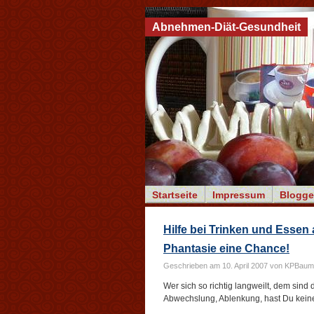
Abnehmen-Diät-Gesundheit
Startseite
Impressum
Blogge
Hilfe bei Trinken und Essen
Phantasie eine Chance!
Geschrieben am 10. April 2007 von KPBaum
Wer sich so richtig langweilt, dem sin
Abwechslung, Ablenkung, hast Du kei