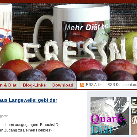
n & Diät
Blog-Links
Download
RSS Artikel
|
RSS Kommentar
 aus Langeweile: gebt der
gardt
d die Ideen ausgegangen. Brauchst Du
nen Zugang zu Deinen Hobbies?