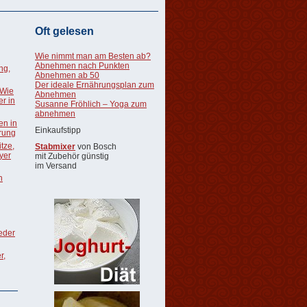
Oft gelesen
Wie nimmt man am Besten ab?
Abnehmen nach Punkten
ng,
Abnehmen ab 50
Der ideale Ernährungsplan zum
 Wie
Abnehmen
r in
Susanne Fröhlich – Yoga zum
abnehmen
en in
Einkaufstipp
rung
tze,
Stabmixer
von Bosch
oyer
mit Zubehör günstig
im Versand
n
ieder
r,