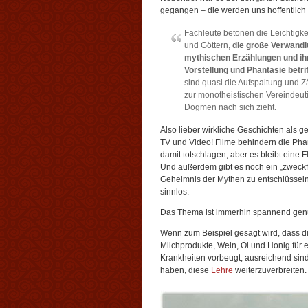
gegangen – die werden uns hoffentlich 
Fachleute betonen die Leichtigk
und Göttern,
die große Verwand
mythischen Erzählungen und ihr
Vorstellung und Phantasie betrif
sind quasi die Aufspaltung und
zur monotheistischen Vereindeut
Dogmen nach sich zieht.
Also lieber wirkliche Geschichten als 
TV und Video! Filme behindern die Phan
damit totschlagen, aber es bleibt eine F
Und außerdem gibt es noch ein „zweckfr
Geheimnis der Mythen zu entschlüsseln.
sinnlos.
Das Thema ist immerhin spannend ge
Wenn zum Beispiel gesagt wird, dass d
Milchprodukte, Wein, Öl und Honig für 
Krankheiten vorbeugt, ausreichend sind,
haben, diese
Lehre
weiterzuverbreiten.