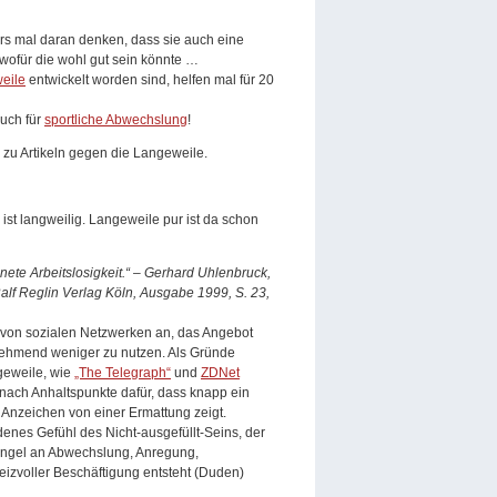
rs mal daran denken, dass sie auch eine
ofür die wohl gut sein könnte …
eile
entwickelt worden sind, helfen mal für 20
uch für
sportliche Abwechslung
!
 zu Artikeln gegen die Langeweile.
st langweilig. Langeweile pur ist da schon
nete Arbeitslosigkeit.“ – Gerhard Uhlenbruck,
 Ralf Reglin Verlag Köln, Ausgabe 1999, S. 23,
er von sozialen Netzwerken an, das Angebot
ehmend weniger zu nutzen. Als Gründe
geweile, wie
„The Telegraph“
und
ZDNet
emnach Anhaltspunkte dafür, dass knapp ein
e Anzeichen von einer Ermattung zeigt.
enes Gefühl des Nicht-ausgefüllt-Seins, der
Mangel an Abwechslung, Anregung,
reizvoller Beschäftigung entsteht (Duden)