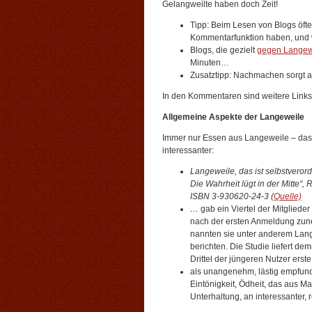
Gelangweilte haben doch Zeit!
Tipp: Beim Lesen von Blogs öfte
Kommentarfunktion haben, und w
Blogs, die gezielt
gegen Langew
Minuten…
Zusatztipp: Nachmachen sorgt a
In den Kommentaren sind weitere Links
Allgemeine Aspekte der Langeweile
Immer nur Essen aus Langeweile – das i
interessanter:
Langeweile, das ist selbstverord
Die Wahrheit lügt in der Mitte“,
ISBN 3-930620-24-3 (
Quelle)
…
gab ein Viertel der Mitglied
nach der ersten Anmeldung zun
nannten sie unter anderem Lan
berichten. Die Studie liefert d
Drittel der jüngeren Nutzer erst
als unangenehm, lästig empfund
Eintönigkeit, Ödheit, das aus 
Unterhaltung, an interessanter, 