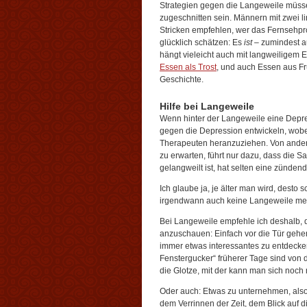
Strategien gegen die Langeweile müss
zugeschnitten sein. Männern mit zwei 
Stricken empfehlen, wer das Fernsehpro
glücklich schätzen: Es
ist
– zumindest a
hängt vieleicht auch mit langweiligem
Essen als Trost
, und auch Essen aus Fr
Geschichte.
Hilfe bei Langeweile
Wenn hinter der Langeweile eine Depre
gegen die Depression entwickeln, wobei 
Therapeuten heranzuziehen. Von ander
zu erwarten, führt nur dazu, dass die S
gelangweilt ist, hat selten eine zündend
Ich glaube ja, je älter man wird, desto 
irgendwann auch keine Langeweile mehr 
Bei Langeweile empfehle ich deshalb, d
anzuschauen: Einfach vor die Tür gehen
immer etwas interessantes zu entdecke
Fenstergucker“ früherer Tage sind von 
die Glotze, mit der kann man sich noch 
Oder auch: Etwas zu unternehmen, also 
dem Verrinnen der Zeit, dem Blick auf 