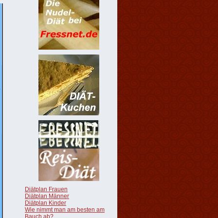
Diätplan Frauen
Diätplan Männer
Diätplan Kinder
Wie nimmt man am besten am
Bauch ab?