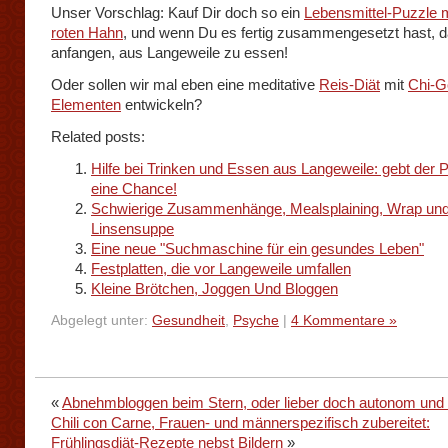
Unser Vorschlag: Kauf Dir doch so ein
Lebensmittel-Puzzle 
roten Hahn
, und wenn Du es fertig zusammengesetzt hast, d
anfangen, aus Langeweile zu essen!
Oder sollen wir mal eben eine meditative
Reis-Diät
mit
Chi-G
Elementen
entwickeln?
Related posts:
Hilfe bei Trinken und Essen aus Langeweile: gebt der 
eine Chance!
Schwierige Zusammenhänge, Mealsplaining, Wrap un
Linsensuppe
Eine neue "Suchmaschine für ein gesundes Leben"
Festplatten, die vor Langeweile umfallen
Kleine Brötchen, Joggen Und Bloggen
Abgelegt unter:
Gesundheit
,
Psyche
|
4 Kommentare »
«
Abnehmbloggen beim Stern, oder lieber doch autonom und 
Chili con Carne, Frauen- und männerspezifisch zubereitet:
Frühlingsdiät-Rezepte nebst Bildern
»