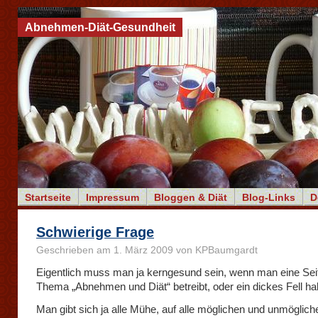
Abnehmen-Diät-Gesundheit
Startseite
Impressum
Bloggen & Diät
Blog-Links
D
Schwierige Frage
Geschrieben am 1. März 2009 von KPBaumgardt
Eigentlich muss man ja kerngesund sein, wenn man eine Se
Thema „Abnehmen und Diät“ betreibt, oder ein dickes Fell ha
Man gibt sich ja alle Mühe, auf alle möglichen und unmöglich