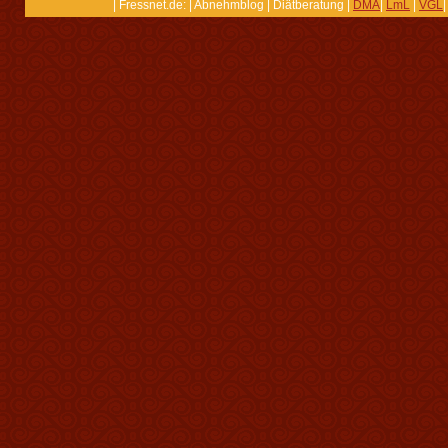
| Fressnet.de: | Abnehmblog | Diätberatung |
DMA
|
LmL
|
VGL