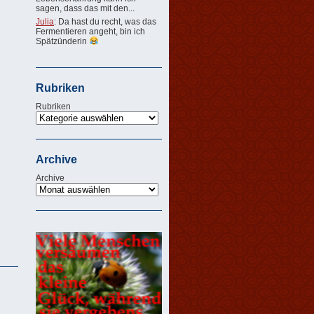
sagen, dass das mit den...
Julia
: Da hast du recht, was das
Fermentieren angeht, bin ich
Spätzünderin
Rubriken
Rubriken
Archive
Archive