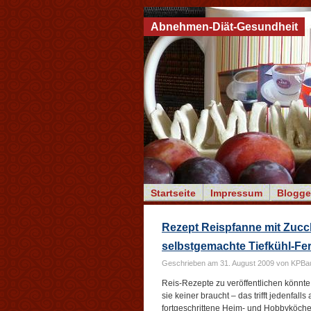
Abnehmen-Diät-Gesundheit
Startseite
Impressum
Blogge
Rezept Reispfanne mit Zucch
selbstgemachte Tiefkühl-Fer
Geschrieben am 31. August 2009 von KPBa
Reis-Rezepte zu veröffentlichen könnte 
sie keiner braucht – das trifft jedenfall
fortgeschrittene Heim- und Hobbyköche 