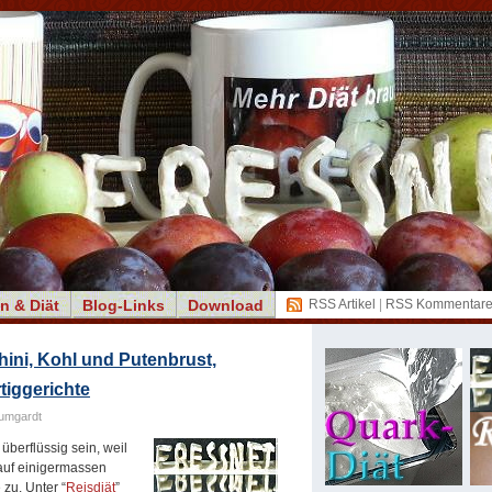
n & Diät
Blog-Links
Download
RSS Artikel
|
RSS Kommentar
ini, Kohl und Putenbrust,
tiggerichte
umgardt
überflüssig sein, weil
s auf einigermassen
zu. Unter “
Reisdiät
”