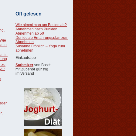
Oft gelesen
Wie nimmt man am Besten ab?
Abnehmen nach Punkten
ng,
Abnehmen ab 50
Der ideale Ernährungsplan zum
 Wie
Abnehmen
r in
Susanne Fröhlich – Yoga zum
abnehmen
en in
Einkaufstipp
rung
tze,
Stabmixer
von Bosch
oyer
mit Zubehör günstig
im Versand
n
ieder
r,