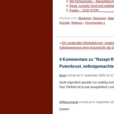
Wir Klimasünder – Warenfetischi
Pesto, scharfer Senf und gefüll
Fasten – SOS! STOP! … _ _ _ …
Abgelegt unter:
Abnehmen
,
Bewegung
,
diäte
Rezepte
,
Wellness
|
4 Kommentare »
«
Ein verstecktes Wortwölkchen, relat
Volksbewegung ohne Konzept für die G
4 Kommentare zu “Rezept Re
Putenbrust, selbstgemachte 
Basti
schrieb am 5. September 2009 um 11:
Surfe eigentlich gerade nur zufällig vo
Das Titelbild ist ja mal ausgefallen! Lusti
KPBaumgardt
schrieb am 6. September 20
Danke!