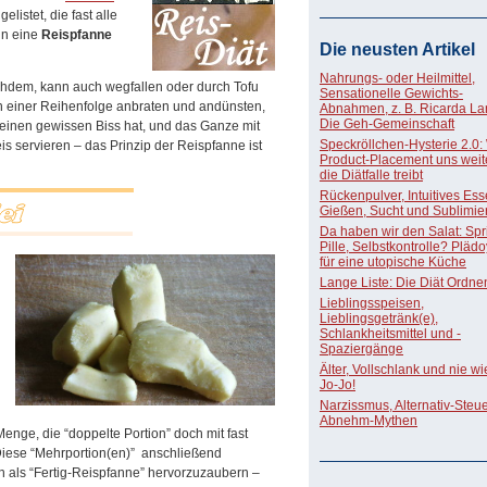
listet, die fast alle
enn eine
Reispfanne
Die neusten Artikel
Nahrungs- oder Heilmittel,
hdem, kann auch wegfallen oder durch Tofu
Sensationelle Gewichts-
 in einer Reihenfolge anbraten und andünsten,
Abnahmen, z. B. Ricarda La
Die Geh-Gemeinschaft
inen gewissen Biss hat, und das Ganze mit
Speckröllchen-Hysterie 2.0:
 servieren – das Prinzip der Reispfanne ist
Product-Placement uns weite
die Diätfalle treibt
Rückenpulver, Intuitives Ess
Gießen, Sucht und Sublimie
Da haben wir den Salat: Spri
Pille, Selbstkontrolle? Pläd
für eine utopische Küche
Lange Liste: Die Diät Ordne
Lieblingsspeisen,
Lieblingsgetränk(e),
Schlankheitsmittel und -
Spaziergänge
Älter, Vollschlank und nie w
Jo-Jo!
Narzissmus, Alternativ-Steue
Abnehm-Mythen
 Menge, die “doppelte Portion” doch mit fast
Diese “Mehrportion(en)” anschließend
en als “Fertig-Reispfanne” hervorzuzaubern –