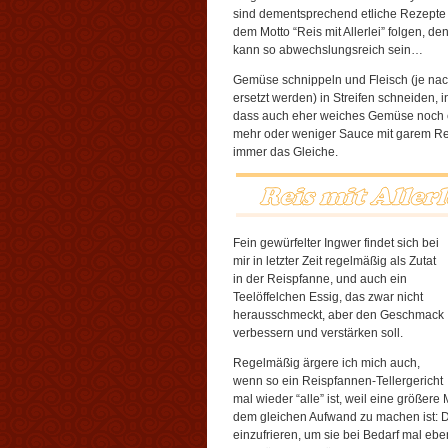
sind dementsprechend etliche Rezepte ge
dem Motto “Reis mit Allerlei” folgen, d
kann so abwechslungsreich sein…
Gemüse schnippeln und Fleisch (je nac
ersetzt werden) in Streifen schneiden,
dass auch eher weiches Gemüse noch e
mehr oder weniger Sauce mit garem Reis
immer das Gleiche.
Fein gewürfelter Ingwer findet sich bei
mir in letzter Zeit regelmäßig als Zutat
in der Reispfanne, und auch ein
Teelöffelchen Essig, das zwar nicht
herausschmeckt, aber den Geschmack
verbessern und verstärken soll.
Regelmäßig ärgere ich mich auch,
wenn so ein Reispfannen-Tellergericht
mal wieder “alle” ist, weil eine größere
dem gleichen Aufwand zu machen ist: 
einzufrieren, um sie bei Bedarf mal eb