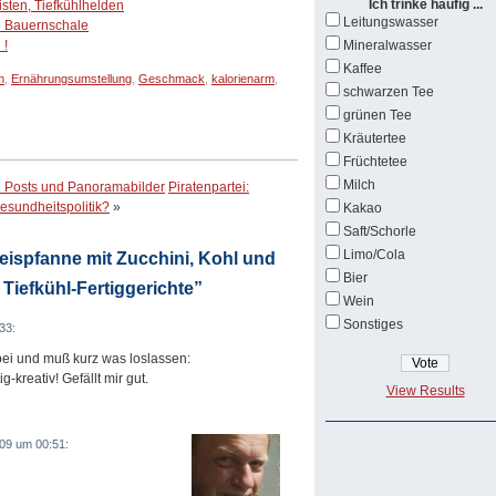
Ich trinke häufig ...
sten, Tiefkühlhelden
Leitungswasser
te Bauernschale
 !
Mineralwasser
Kaffee
n
,
Ernährungsumstellung
,
Geschmack
,
kalorienarm
,
schwarzen Tee
grünen Tee
Kräutertee
Früchtetee
Milch
ed Posts und Panoramabilder
Piratenpartei:
esundheitspolitik?
»
Kakao
Saft/Schorle
Limo/Cola
ispfanne mit Zucchini, Kohl und
Bier
Tiefkühl-Fertiggerichte”
Wein
Sonstiges
33:
rbei und muß kurz was loslassen:
g-kreativ! Gefällt mir gut.
View Results
09 um 00:51: