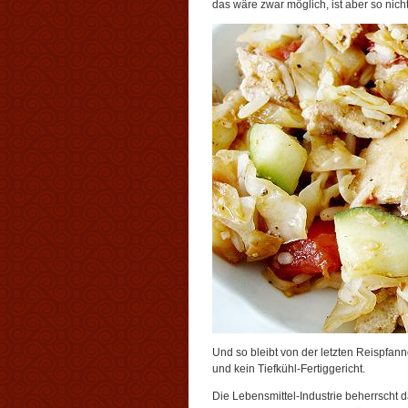
das wäre zwar möglich, ist aber so nich
Und so bleibt von der letzten Reispfan
und kein Tiefkühl-Fertiggericht.
Die Lebensmittel-Industrie beherrscht d