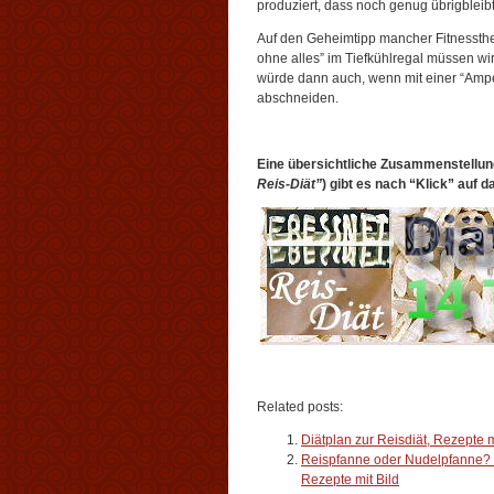
produziert, dass noch genug übrigbleibt
Auf den Geheimtipp mancher Fitnessther
ohne alles” im Tiefkühlregal müssen wi
würde dann auch, wenn mit einer “Ampe
abschneiden.
Eine übersichtliche Zusammenstellun
Reis-Diät”
) gibt es nach “Klick” auf 
Related posts:
Diätplan zur Reisdiät, Rezepte m
Reispfanne oder Nudelpfanne? V
Rezepte mit Bild