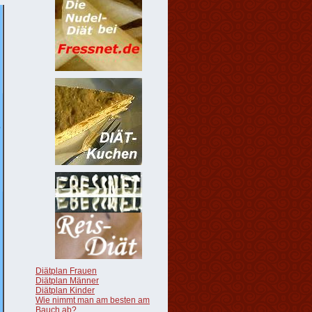
Diätplan Frauen
Diätplan Männer
Diätplan Kinder
Wie nimmt man am besten am
Bauch ab?