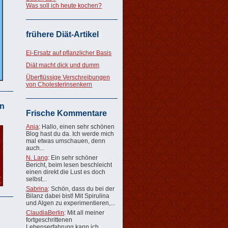
Was soll ich heute kochen?
frühere Diät-Artikel
Ei-Ersatz auf pflanzlicher Basis
Diät macht dick und dumm
Überflüssige Verschreibungen
von Cholesterinsenkern
n
Frische Kommentare
Anja
: Hallo, einen sehr schönen
Blog hast du da. Ich werde mich
mal etwas umschauen, denn
auch...
N. Lang
: Ein sehr schöner
Bericht, beim lesen beschleicht
einen direkt die Lust es doch
selbst...
Sabrina
: Schön, dass du bei der
Bilanz dabei bist! Mit Spirulina
und Algen zu experimentieren,...
ClaudiaBerlin
: Mit all meiner
fortgeschrittenen
Lebenserfahrung kann ich