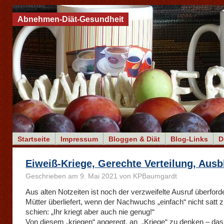
Abnehmen-Diät-Gesundheit
Startseite
Impressum
Bloggen & Diät
Blog-Links
D
Eiweiß-Kriege, Gerechte Verteilung, Ausb
Geschrieben am 9. Mai 2021 von KPBaumgardt
Aus alten Notzeiten ist noch der verzweifelte Ausruf überford
Mütter überliefert, wenn der Nachwuchs „einfach“ nicht satt 
schien: „Ihr kriegt aber auch nie genug!“
Von diesem „kriegen“ angeregt, an „Kriege“ zu denken – d