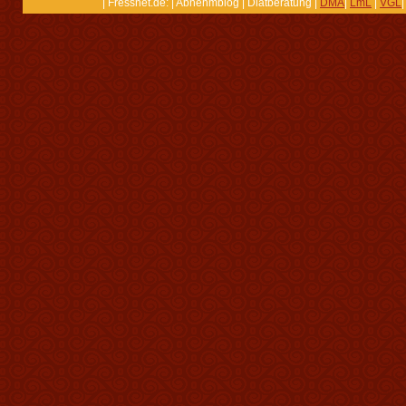
| Fressnet.de: | Abnehmblog | Diätberatung |
DMA
|
LmL
|
VGL