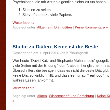
Psychologen, die mit Ärzten eigentlich nichts zu tun haben:
Sie sind zu selten.
Sie verfassen zu viele Papiere.
Weiterlesen »
Abgelegt unter:
Allgemein
,
Diät
,
diäten
|
Keine Kommentare »
Studie zu Diäten: Keine ist die Beste
Geschrieben am 1. April 2014 von KPBaumgardt
Wer heute “David Katz und Stephanie Meller studie” googelt, 
viele Seiten mit der Endung “.com”, also mit englischem Inha
Überschriften, die besagen, dass es nicht die beste Diät gibt
keine Diät so wirklich hilft, und dass es nur auf “real food”, ric
wahres Essen, ankommt.
Weiterlesen »
Abgelegt unter:
diäten
,
Wissenschaft und Forschung
|
Keine 
»