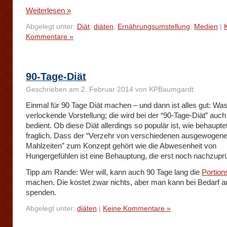
Weiterlesen »
Abgelegt unter:
Diät
,
diäten
,
Ernährungsumstellung
,
Medien
|
Kommentare »
90-Tage-Diät
Geschrieben am 2. Februar 2014 von KPBaumgardt
Einmal für 90 Tage Diät machen – und dann ist alles gut: Was
verlockende Vorstellung; die wird bei der “90-Tage-Diät” auch
bedient. Ob diese Diät allerdings so populär ist, wie behaupte
fraglich. Dass der “Verzehr von verschiedenen ausgewogen
Mahlzeiten” zum Konzept gehört wie die Abwesenheit von
Hungergefühlen ist eine Behauptung, die erst noch nachzupr
Tipp am Rande: Wer will, kann auch 90 Tage lang die
Portion
machen. Die kostet zwar nichts, aber man kann bei Bedarf 
spenden.
Abgelegt unter:
diäten
|
Keine Kommentare »