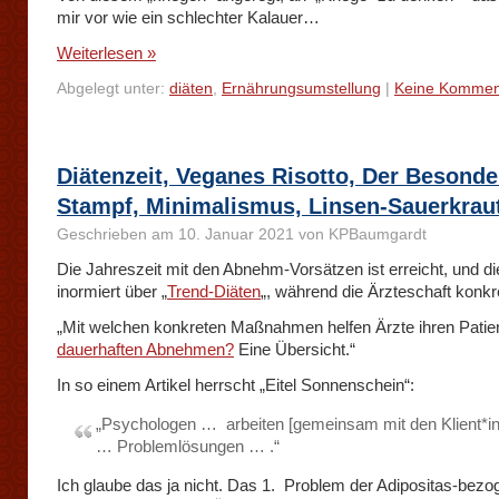
mir vor wie ein schlechter Kalauer…
Weiterlesen »
Abgelegt unter:
diäten
,
Ernährungsumstellung
|
Keine Kommen
Diätenzeit, Veganes Risotto, Der Besonde
Stampf, Minimalismus, Linsen-Sauerkrau
Geschrieben am 10. Januar 2021 von KPBaumgardt
Die Jahreszeit mit den Abnehm-Vorsätzen ist erreicht, und d
inormiert über „
Trend-Diäten
„, während die Ärzteschaft konkre
„Mit welchen konkreten Maßnahmen helfen Ärzte ihren Patie
dauerhaften Abnehmen?
Eine Übersicht.“
In so einem Artikel herrscht „Eitel Sonnenschein“:
„Psychologen … arbeiten [gemeinsam mit den Klient*i
… Problemlösungen … .“
Ich glaube das ja nicht. Das 1. Problem der Adipositas-bez