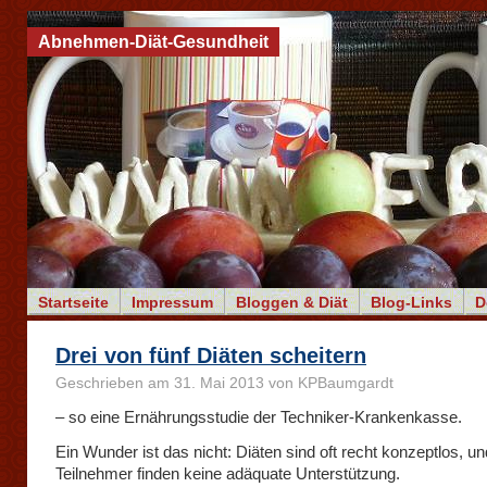
Abnehmen-Diät-Gesundheit
Startseite
Impressum
Bloggen & Diät
Blog-Links
D
Drei von fünf Diäten scheitern
Geschrieben am 31. Mai 2013 von KPBaumgardt
– so eine Ernährungsstudie der Techniker-Krankenkasse.
Ein Wunder ist das nicht: Diäten sind oft recht konzeptlos, un
Teilnehmer finden keine adäquate Unterstützung.