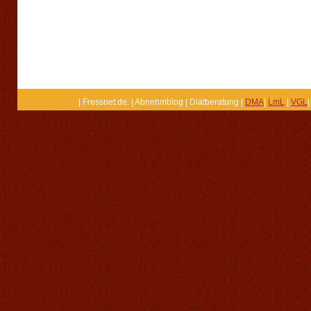
| Fressnet.de: | Abnehmblog | Diätberatung |
DMA
|
LmL
|
VGL