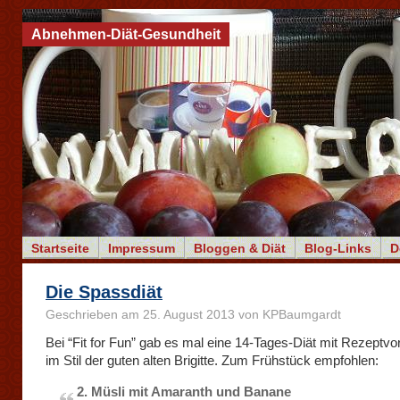
Abnehmen-Diät-Gesundheit
Startseite
Impressum
Bloggen & Diät
Blog-Links
D
Die Spassdiät
Geschrieben am 25. August 2013 von KPBaumgardt
Bei “Fit for Fun” gab es mal eine 14-Tages-Diät mit Rezeptv
im Stil der guten alten Brigitte. Zum Frühstück empfohlen:
2. Müsli mit Amaranth und Banane