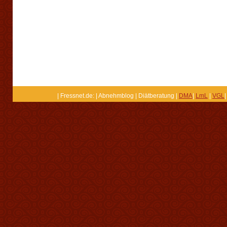
| Fressnet.de: | Abnehmblog | Diätberatung |
DMA
|
LmL
|
VGL