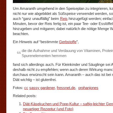
Um Amaranth umgehend in den Speiseplan zu integrieren, k
nicht nur wie abgebildet als Süßspeise verwendet werden, s
auch “ganz unauffällig” beim
Reis
hinzugefügt werden; einfac
Minuten, bevor der Reis fertig ist, ein paar Tee- oder Esslöff
hinzugeben und mitgaren; dabei natürlich die nötige Menge 
beachten.
Ein Hinweis auf “bestimmte
Gerbstoffe
”,
die die Aufnahme und Verdauung von Vitaminen, Protei
Spurenelementen hemmen
fand sich allerdings auch. Für Kleinkinder und Säuglinge sei
deshalb nicht zu empfehlen; wenn auch deren Wirkung man
durchaus erwünscht sein kann. Amaranth – auch das ist bei
Diät wichtig – ist glutenfrei.
Fotos:
cc
sassy gardener
,
fressnet.de
,
orphanjones
Related posts:
Diät-Käsekuchen und Popp-Kultur – saftig-leichter Ge
neuartiger Rezeptur (und Foto)