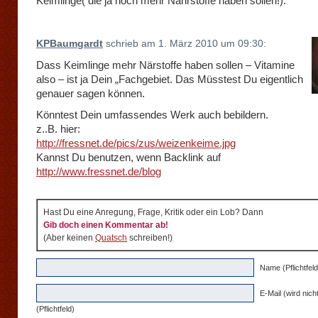
Keimlinge( die ja noch mehr Nährstoffe haben sollen!).
KPBaumgardt
schrieb am 1. März 2010 um 09:30:
Dass Keimlinge mehr Närstoffe haben sollen – Vitamine
also – ist ja Dein „Fachgebiet. Das Müsstest Du eigentlich
genauer sagen können.
Könntest Dein umfassendes Werk auch bebildern.
z..B. hier:
http://fressnet.de/pics/zus/weizenkeime.jpg
Kannst Du benutzen, wenn Backlink auf
http://www.fressnet.de/blog
Hast Du eine Anregung, Frage, Kritik oder ein Lob? Dann
Gib doch einen Kommentar ab!
(Aber keinen
Quatsch
schreiben!)
Name (Pflichtfeld
E-Mail (wird nicht
(Pflichtfeld)