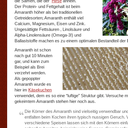
die Samen, die der
Hirse
ähneln.
Der Protein- und Fettgehalt ist beim
Amaranth höher als bei traditionellen
Getreidesorten; Amaranth enthält viel
Calcium, Magnesium, Eisen und Zink.
Ungesättigte Fettsäuren , Linolsäure und
Alpha-Linolensäure (Omega-3!) und
Ballaststoffe machen es zu einem optimalen Bestandteil der
Amaranth ist schon
nach gut 10 Minuten
gar, und kann zum
Beispiel als Brei
verzehrt werden.
Als gepoppter
Amaranth wurde es
hier im
Käsekuchen
verwendet, dem es so eine “luftige” Struktur gibt. Versuche m
gekeimtem Amaranth stehen hier noch aus.
Die Körner des Amaranth sind vielseitig verwendbar un
entfalten beim Kochen ihren typisch nussigen Geruch. V
verschiedene Speisen lassen sich mit den Körnern ein