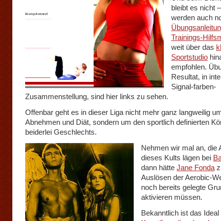
bleibt es nicht 
werden auch n
Übungsanleitu
Trainings-Hilfsm
weit über das
k
Sportstudio
hin
empfohlen. Üb
Resultat, in int
Signal-farben-
Zusammenstellung, sind hier links zu sehen.
Offenbar geht es in dieser Liga nicht mehr ganz langweilig u
Abnehmen und Diät, sondern um den sportlich definierten Kö
beiderlei Geschlechts.
Nehmen wir mal an, die 
dieses Kults lägen bei
Ba
dann hätte
Jane Fonda
z
Auslösen der Aerobic-We
noch bereits gelegte Gr
aktivieren müssen.
Bekanntlich ist das Ideal