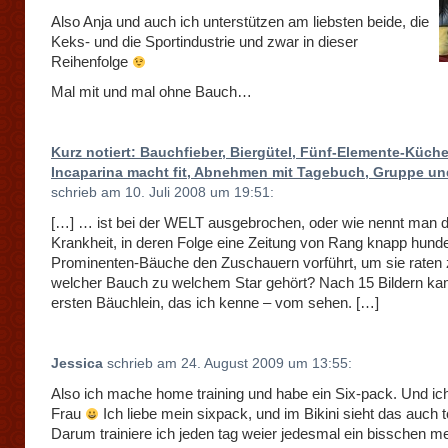
Also Anja und auch ich unterstützen am liebsten beide, die
Keks- und die Sportindustrie und zwar in dieser
Reihenfolge
Mal mit und mal ohne Bauch…
Kurz notiert: Bauchfieber, Biergütel, Fünf-Elemente-Küche
Incaparina macht fit, Abnehmen mit Tagebuch, Gruppe un
schrieb am 10. Juli 2008 um 19:51:
[…] … ist bei der WELT ausgebrochen, oder wie nennt man 
Krankheit, in deren Folge eine Zeitung von Rang knapp hunde
Prominenten-Bäuche den Zuschauern vorführt, um sie raten 
welcher Bauch zu welchem Star gehört? Nach 15 Bildern k
ersten Bäuchlein, das ich kenne – vom sehen. […]
Jessica
schrieb am 24. August 2009 um 13:55:
Also ich mache home training und habe ein Six-pack. Und ich
Frau
Ich liebe mein sixpack, und im Bikini sieht das auch to
Darum trainiere ich jeden tag weier jedesmal ein bisschen m