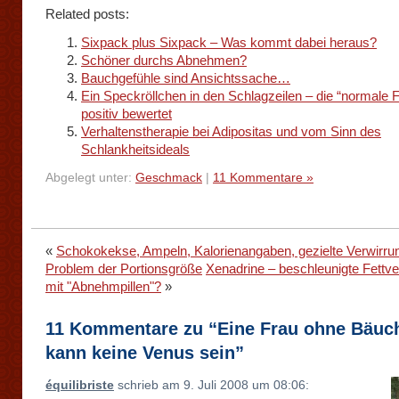
Related posts:
Sixpack plus Sixpack – Was kommt dabei heraus?
Schöner durchs Abnehmen?
Bauchgefühle sind Ansichtssache…
Ein Speckröllchen in den Schlagzeilen – die “normale 
positiv bewertet
Verhaltenstherapie bei Adipositas und vom Sinn des
Schlankheitsideals
Abgelegt unter:
Geschmack
|
11 Kommentare »
«
Schokokekse, Ampeln, Kalorienangaben, gezielte Verwirru
Problem der Portionsgröße
Xenadrine – beschleunigte Fettv
mit "Abnehmpillen"?
»
11 Kommentare zu “Eine Frau ohne Bäuch
kann keine Venus sein”
équilibriste
schrieb am 9. Juli 2008 um 08:06: