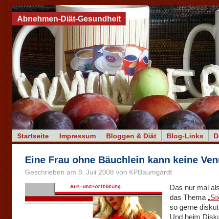
Abnehmen-Diät-Gesundheit
Startseite
Impressum
Bloggen & Diät
Blog-Links
D
Eine Frau ohne Bäuchlein kann keine Ven
Geschrieben am 8. Juli 2008 von KPBaumgardt
Das nur mal al
das Thema „
Si
so gerne diskuti
Und beim Disku