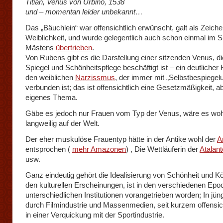
Titian, Venus von Urbino, 1538
und – momentan leider unbekannt…
Das „Bäuchlein“ war offensichtlich erwünscht, galt als Zeichen
Weiblichkeit, und wurde gelegentlich auch schon einmal im 
Mästens
übertrieben
.
Von Rubens gibt es die Darstellung einer sitzenden Venus, di
Spiegel und Schönheitspflege beschäftigt ist – ein deutlicher
den weiblichen
Narzissmus
, der immer mit „Selbstbespiegel
verbunden ist; das ist offensichtlich eine Gesetzmäßigkeit, ab
eigenes Thema.
Gäbe es jedoch nur Frauen vom Typ der Venus, wäre es woh
langweilig auf der Welt.
Der eher muskulöse Frauentyp hätte in der Antike wohl der
A
entsprochen (
mehr Amazonen
) , Die Wettläuferin der
Atalant
usw.
Ganz eindeutig gehört die Idealisierung von Schönheit und K
den kulturellen Erscheinungen, ist in den verschiedenen Ep
unterschiedlichen Institutionen vorangetrieben worden; In jüng
durch Filmindustrie und Massenmedien, seit kurzem offensic
in einer Verquickung mit der Sportindustrie.