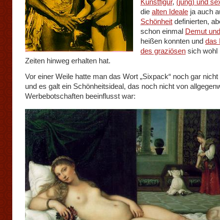
Kunstfigur
,
(jung) und se
die
alten Ideale
ja auch au
Schönheit
definierten, a
schon einmal
Demut und
heißen konnten und
das
des graziösen
sich wohl 
Zeiten hinweg erhalten hat.
Vor einer Weile hatte man das Wort „Sixpack“ noch gar nicht
und es galt ein Schönheitsideal, das noch nicht von allgegen
Werbebotschaften beeinflusst war: