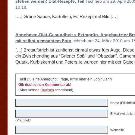
stehen werden: Diät-Rezepte, Teil I
schrieb am 29. April 20
10:18:
[…] Grüne Sauce, Kartoffeln, Ei: Rezept mit Bild […]
Abnehmen-Diät-Gesundheit » Extragrün: Angebaatzter Bro
mit selbst gemachtem Foto
schrieb am 24. März 2010 um 18
[…] Brotaufstrich ist zunächst einmal etwas fürs Auge. Dieser 
ein Zwischending aus “Griener Soß” und “Obazdan”. Camem
Quark, Kürbiskernöl und Petersilie wurden hier mit der Gabel
Hast Du eine Anregung, Frage, Kritik oder ein Lob? Dann
Gib doch einen Kommentar ab!
(Aber keinen
Quatsch
schreiben!)
Name (Pflichtfeld
E-Mail (wird nicht
(Pflichtfeld)
Webseite