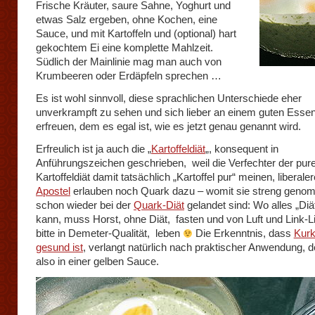
Frische Kräuter, saure Sahne, Yoghurt und
etwas Salz ergeben, ohne Kochen, eine
Sauce, und mit Kartoffeln und (optional) hart
gekochtem Ei eine komplette Mahlzeit.
Südlich der Mainlinie mag man auch von
Krumbeeren oder Erdäpfeln sprechen …
Es ist wohl sinnvoll, diese sprachlichen Unterschiede eher
unverkrampft zu sehen und sich lieber an einem guten Esse
erfreuen, dem es egal ist, wie es jetzt genau genannt wird.
Erfreulich ist ja auch die „
Kartoffeldiät
„, konsequent in
Anführungszeichen geschrieben, weil die Verfechter der pur
Kartoffeldiät damit tatsächlich „Kartoffel pur“ meinen, liberale
Apostel
erlauben noch Quark dazu – womit sie streng geno
schon wieder bei der
Quark-Diät
gelandet sind: Wo alles „Diä
kann, muss Horst, ohne Diät, fasten und von Luft und Link-L
bitte in Demeter-Qualität, leben
Die Erkenntnis, dass
Kur
gesund ist
, verlangt natürlich nach praktischer Anwendung,
also in einer gelben Sauce.