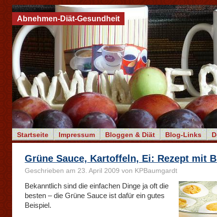
Abnehmen-Diät-Gesundheit
Startseite
Impressum
Bloggen & Diät
Blog-Links
D
Grüne Sauce, Kartoffeln, Ei: Rezept mit B
Geschrieben am 23. April 2009 von KPBaumgardt
Bekanntlich sind die einfachen Dinge ja oft die
besten – die Grüne Sauce ist dafür ein gutes
Beispiel.