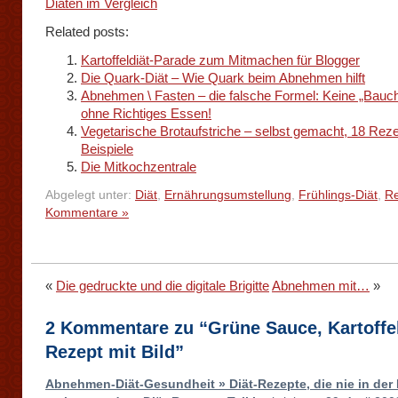
Diäten im Vergleich
Related posts:
Kartoffeldiät-Parade zum Mitmachen für Blogger
Die Quark-Diät – Wie Quark beim Abnehmen hilft
Abnehmen \ Fasten – die falsche Formel: Keine „Bauc
ohne Richtiges Essen!
Vegetarische Brotaufstriche – selbst gemacht, 18 Reze
Beispiele
Die Mitkochzentrale
Abgelegt unter:
Diät
,
Ernährungsumstellung
,
Frühlings-Diät
,
R
Kommentare »
«
Die gedruckte und die digitale Brigitte
Abnehmen mit…
»
2 Kommentare zu “Grüne Sauce, Kartoffel
Rezept mit Bild”
Abnehmen-Diät-Gesundheit » Diät-Rezepte, die nie in der B