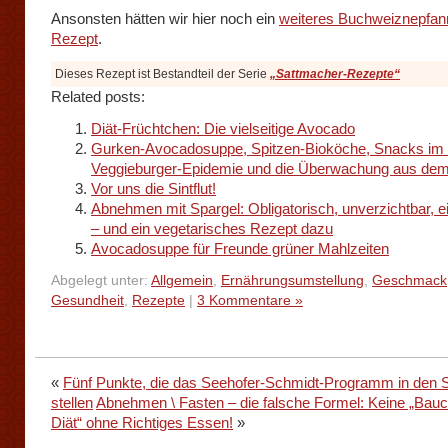
Ansonsten hätten wir hier noch ein
weiteres Buchweiznepfa
Rezept
.
Dieses Rezept ist Bestandteil der Serie
„Sattmacher-Rezepte“
Related posts:
Diät-Früchtchen: Die vielseitige Avocado
Gurken-Avocadosuppe, Spitzen-Bioköche, Snacks im 
Veggieburger-Epidemie und die Überwachung aus de
Vor uns die Sintflut!
Abnehmen mit Spargel: Obligatorisch, unverzichtbar, e
– und ein vegetarisches Rezept dazu
Avocadosuppe für Freunde grüner Mahlzeiten
Abgelegt unter:
Allgemein
,
Ernährungsumstellung
,
Geschmack
Gesundheit
,
Rezepte
|
3 Kommentare »
«
Fünf Punkte, die das Seehofer-Schmidt-Programm in den 
stellen
Abnehmen \ Fasten – die falsche Formel: Keine „Bau
Diät“ ohne Richtiges Essen!
»