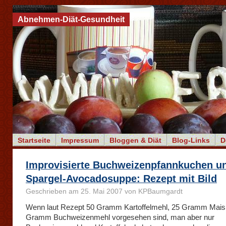
Abnehmen-Diät-Gesundheit
Startseite
Impressum
Bloggen & Diät
Blog-Links
D
Improvisierte Buchweizenpfannkuchen u
Spargel-Avocadosuppe: Rezept mit Bild
Geschrieben am 25. Mai 2007 von KPBaumgardt
Wenn laut Rezept 50 Gramm Kartoffelmehl, 25 Gramm Mais
Gramm Buchweizenmehl vorgesehen sind, man aber nur