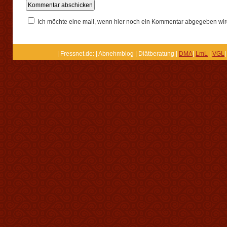
Ich möchte eine mail, wenn hier noch ein Kommentar abgegeben wir
| Fressnet.de: | Abnehmblog | Diätberatung |
DMA
|
LmL
|
VGL