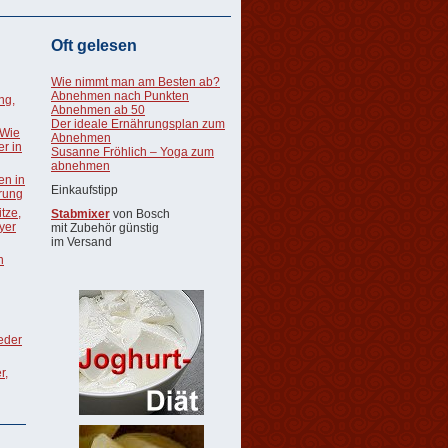
Oft gelesen
Wie nimmt man am Besten ab?
Abnehmen nach Punkten
ng,
Abnehmen ab 50
Der ideale Ernährungsplan zum
 Wie
Abnehmen
r in
Susanne Fröhlich – Yoga zum
abnehmen
en in
Einkaufstipp
rung
tze,
Stabmixer
von Bosch
oyer
mit Zubehör günstig
im Versand
n
ieder
r,