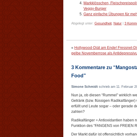
Markklösschen, Fleischpreispolit
Veggy-Burger
Ganz einfache Übungen für meh
Abgelegt unter:
Gesundheit
,
Natur
|
3 Komme
«
Hollywood-Diät am Ende! Fressnet-Di
gelbe Novemberrose als Antidepressi
3 Kommentare zu “Mangost
Food”
Simone Schmidt
schrieb am 11. Februar 2
Nun ja, ob diesen “Rummel” wirklich wer
Getränk (bzw. flüssigen Radikalfänger)
erfüllt und Leute sogar – oder gerade d
zahlen?
Radikalfänger = Antioxidantien haben 
Funktion des “FANGENS von FREIEN RA
Der Markt dafür ist offensichtlich vorha