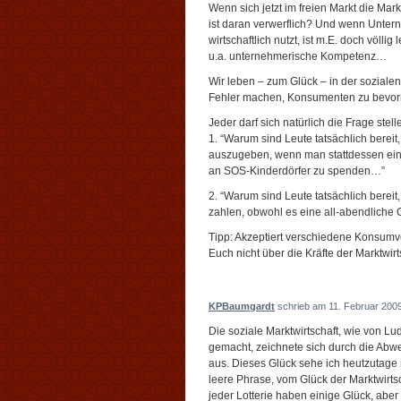
Wenn sich jetzt im freien Markt die Mar
ist daran verwerflich? Und wenn Unte
wirtschaftlich nutzt, ist m.E. doch völlig 
u.a. unternehmerische Kompetenz…
Wir leben – zum Glück – in der sozialen
Fehler machen, Konsumenten zu bevo
Jeder darf sich natürlich die Frage stell
1. “Warum sind Leute tatsächlich bereit
auszugeben, wenn man stattdessen eine
an SOS-Kinderdörfer zu spenden…”
2. “Warum sind Leute tatsächlich bereit
zahlen, obwohl es eine all-abendlich
Tipp: Akzeptiert verschiedene Konsumve
Euch nicht über die Kräfte der Marktwir
KPBaumgardt
schrieb am 11. Februar 200
Die soziale Marktwirtschaft, wie von L
gemacht, zeichnete sich durch die Abwe
aus. Dieses Glück sehe ich heutzutage ni
leere Phrase, vom Glück der Marktwirtsc
jeder Lotterie haben einige Glück, aber