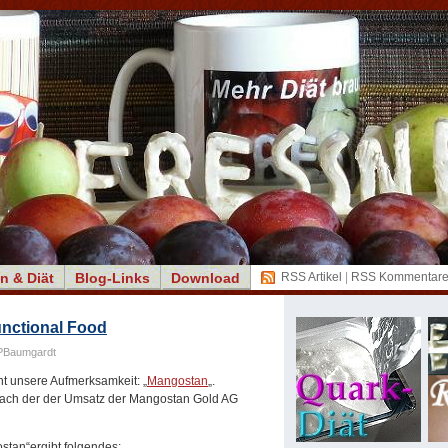
n & Diät
Blog-Links
Download
RSS Artikel
|
RSS Kommentar
nctional Food
PBaumgardt
nt unsere Aufmerksamkeit: „
Mangostan
„.
 nach der der Umsatz der Mangostan Gold AG
stan“ergibt folgendes: