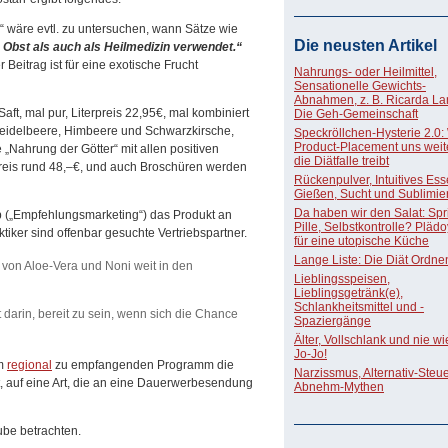
 wäre evtl. zu untersuchen, wann Sätze wie
Die neusten Artikel
s Obst
als auch als Heilmedizin verwendet.“
Beitrag ist für eine exotische Frucht
Nahrungs- oder Heilmittel,
Sensationelle Gewichts-
Abnahmen, z. B. Ricarda La
aft, mal pur, Literpreis 22,95€, mal kombiniert
Die Geh-Gemeinschaft
 Heidelbeere, Himbeere und Schwarzkirsche,
Speckröllchen-Hysterie 2.0:
Product-Placement uns weite
e „Nahrung der Götter“ mit allen positiven
die Diätfalle treibt
rpreis rund 48,–€, und auch Broschüren werden
Rückenpulver, Intuitives Ess
Gießen, Sucht und Sublimie
Da haben wir den Salat: Spri
eb („Empfehlungsmarketing“) das Produkt an
Pille, Selbstkontrolle? Pläd
tiker sind offenbar gesuchte Vertriebspartner.
für eine utopische Küche
Lange Liste: Die Diät Ordne
 von Aloe-Vera und Noni weit in den
Lieblingsspeisen,
Lieblingsgetränk(e),
Schlankheitsmittel und -
 darin, bereit zu sein, wenn sich die Chance
Spaziergänge
Älter, Vollschlank und nie w
Jo-Jo!
em
regional
zu empfangenden Programm die
Narzissmus, Alternativ-Steue
 auf eine Art, die an eine Dauerwerbesendung
Abnehm-Mythen
ube betrachten.