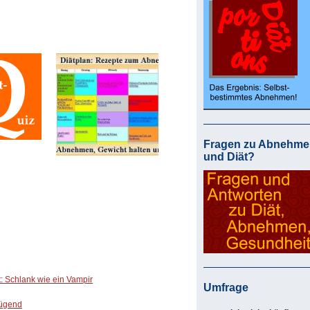
Fragen zu Abnehme
und Diät?
: Schlank wie ein Vampir
Umfrage
nügend