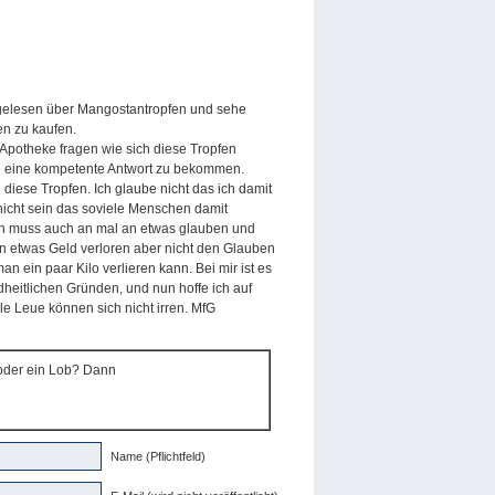
l gelesen über Mangostantropfen und sehe
en zu kaufen.
 Apotheke fragen wie sich diese Tropfen
fe eine kompetente Antwort zu bekommen.
 diese Tropfen. Ich glaube nicht das ich damit
nicht sein das soviele Menschen damit
 muss auch an mal an etwas glauben und
en etwas Geld verloren aber nicht den Glauben
 ein paar Kilo verlieren kann. Bei mir ist es
eitlichen Gründen, und nun hoffe ich auf
e Leue können sich nicht irren. MfG
 oder ein Lob? Dann
Name (Pflichtfeld)