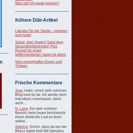
Was soll ich heute kochen?
frühere Diät-Artikel
Literatur für die Siesta – gelesen
vom Autor
Salud, Herr Spahn! Salut dem
Gesundheitsminister! Plus
Rezept für einen
teilfermentierten Salat mit allem
n
Vom zwanghaften Essen und
Trinken
Frische Kommentare
Anja
: Hallo, einen sehr schönen
Blog hast du da. Ich werde mich
mal etwas umschauen, denn
auch...
N. Lang
: Ein sehr schöner
Bericht, beim lesen beschleicht
einen direkt die Lust es doch
selbst...
Sabrina
: Schön, dass du bei der
Bilanz dabei bist! Mit Spirulina