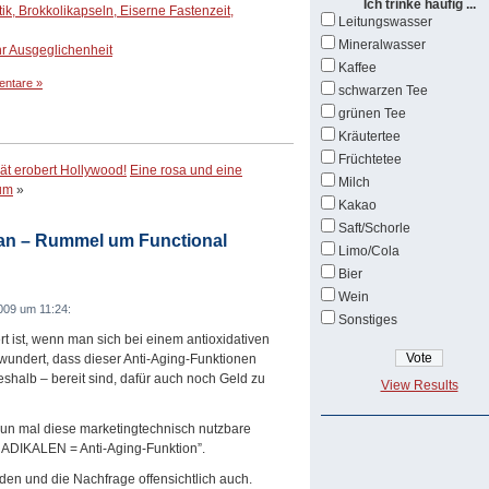
Ich trinke häufig ...
ik, Brokkolikapseln, Eiserne Fastenzeit,
Leitungswasser
Mineralwasser
r Ausgeglichenheit
Kaffee
ntare »
schwarzen Tee
grünen Tee
Kräutertee
Früchtetee
ät erobert Hollywood!
Eine rosa und eine
Milch
vum
»
Kakao
Saft/Schorle
an – Rummel um Functional
Limo/Cola
Bier
Wein
009 um 11:24:
Sonstiges
t ist, wenn man sich bei einem antioxidativen
 wundert, dass dieser Anti-Aging-Funktionen
eshalb – bereit sind, dafür auch noch Geld zu
View Results
nun mal diese marketingtechnisch nutzbare
DIKALEN = Anti-Aging-Funktion”.
nden und die Nachfrage offensichtlich auch.