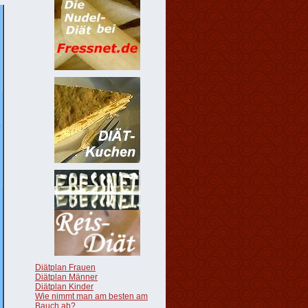
Diätplan Frauen
Diätplan Männer
Diätplan Kinder
Wie nimmt man am besten am
Bauch ab?