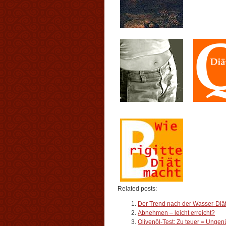
Related posts:
Der Trend nach der Wasser-Diät
Abnehmen – leicht erreicht?
Olivenöl-Test: Zu teuer = Unge