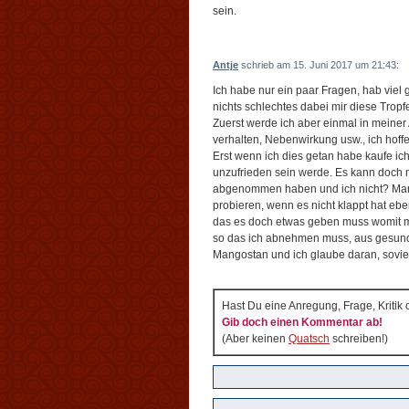
sein.
Antje
schrieb am 15. Juni 2017 um 21:43:
Ich habe nur ein paar Fragen, hab vie
nichts schlechtes dabei mir diese Tropf
Zuerst werde ich aber einmal in meiner
verhalten, Nebenwirkung usw., ich hof
Erst wenn ich dies getan habe kaufe ich
unzufrieden sein werde. Es kann doch 
abgenommen haben und ich nicht? Man
probieren, wenn es nicht klappt hat eb
das es doch etwas geben muss womit man
so das ich abnehmen muss, aus gesundh
Mangostan und ich glaube daran, soviel
Hast Du eine Anregung, Frage, Kritik
Gib doch einen Kommentar ab!
(Aber keinen
Quatsch
schreiben!)