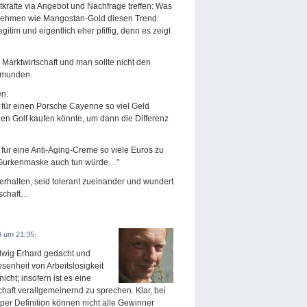
ktkräfte via Angebot und Nachfrage treffen: Was
rnehmen wie Mangostan-Gold diesen Trend
legitim und eigentlich eher pfiffig, denn es zeigt
 Marktwirtschaft und man sollte nicht den
rmunden.
en:
, für einen Porsche Cayenne so viel Geld
n Golf kaufen könnte, um dann die Differenz
, für eine Anti-Aging-Creme so viele Euros zu
e Gurkenmaske auch tun würde…”
rhalten, seid tolerant zueinander und wundert
tschaft…
9 um 21:35:
udwig Erhard gedacht und
senheit von Arbeitslosigkeit
cht; insofern ist es eine
haft verallgemeinernd zu sprechen. Klar, bei
 per Definition können nicht alle Gewinner