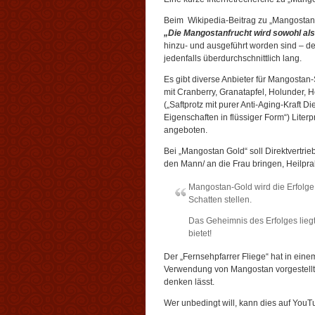
Beim Wikipedia-Beitrag zu „Mangostan“
„Die Mangostanfrucht wird sowohl al
hinzu- und ausgeführt worden sind – der 
jedenfalls überdurchschnittlich lang.
Es gibt diverse Anbieter für Mangostan-S
mit Cranberry, Granatapfel, Holunder,
(„Saftprotz mit purer Anti-Aging-Kraft Di
Eigenschaften in flüssiger Form“) Lite
angeboten.
Bei „Mangostan Gold“ soll Direktvertri
den Mann/ an die Frau bringen, Heilprak
Mangostan-Gold wird die Erfolge
Schatten stellen.
Das Geheimnis des Erfolges liegt
bietet!
Der „Fernsehpfarrer Fliege“ hat in ein
Verwendung von Mangostan vorgestellt,
denken lässt.
Wer unbedingt will, kann dies auf YouT