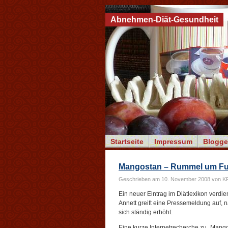
Abnehmen-Diät-Gesundheit
Startseite
Impressum
Blogge
Mangostan – Rummel um Fu
Geschrieben am 10. November 2008 von K
Ein neuer Eintrag im Diätlexikon verdie
Annett greift eine Pressemeldung auf,
sich ständig erhöht.
Eine kurze Internetrecherche zu „Mango