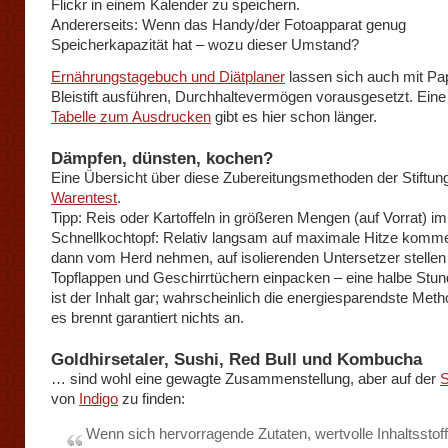
Flickr in einem Kalender zu speichern.
Andererseits: Wenn das Handy/der Fotoapparat genug
Speicherkapazität hat – wozu dieser Umstand?
Ernährungstagebuch und Diätplaner
lassen sich auch mit Pa
Bleistift ausführen, Durchhaltevermögen vorausgesetzt. Eine
Tabelle zum Ausdrucken
gibt es hier schon länger.
Dämpfen, dünsten, kochen?
Eine Übersicht über diese Zubereitungsmethoden der Stiftun
Warentest
.
Tipp: Reis oder Kartoffeln in größeren Mengen (auf Vorrat) im
Schnellkochtopf: Relativ langsam auf maximale Hitze komm
dann vom Herd nehmen, auf isolierenden Untersetzer stellen
Topflappen und Geschirrtüchern einpacken – eine halbe Stun
ist der Inhalt gar; wahrscheinlich die energiesparendste Met
es brennt garantiert nichts an.
Goldhirsetaler, Sushi, Red Bull und Kombucha
… sind wohl eine gewagte Zusammenstellung, aber auf der
S
von
Indigo
zu finden:
Wenn sich hervorragende Zutaten, wertvolle Inhaltsstoffe