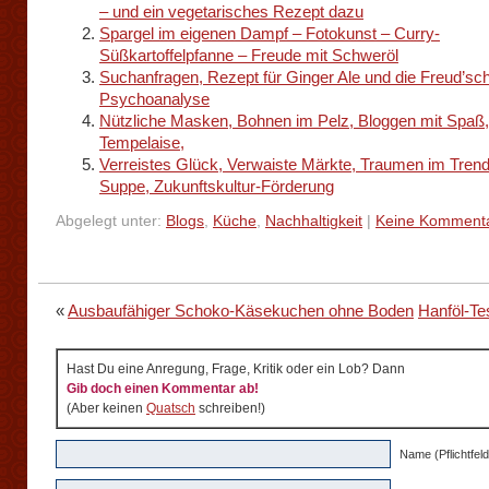
– und ein vegetarisches Rezept dazu
Spargel im eigenen Dampf – Fotokunst – Curry-
Süßkartoffelpfanne – Freude mit Schweröl
Suchanfragen, Rezept für Ginger Ale und die Freud’sc
Psychoanalyse
Nützliche Masken, Bohnen im Pelz, Bloggen mit Spaß, S
Tempelaise,
Verreistes Glück, Verwaiste Märkte, Traumen im Tren
Suppe, Zukunftskultur-Förderung
Abgelegt unter:
Blogs
,
Küche
,
Nachhaltigkeit
|
Keine Komment
«
Ausbaufähiger Schoko-Käsekuchen ohne Boden
Hanföl-Te
Hast Du eine Anregung, Frage, Kritik oder ein Lob? Dann
Gib doch einen Kommentar ab!
(Aber keinen
Quatsch
schreiben!)
Name (Pflichtfeld