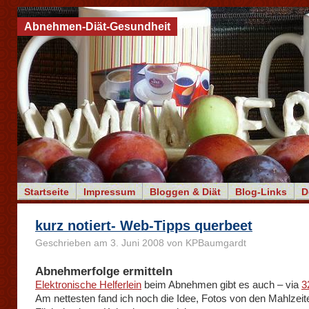
Abnehmen-Diät-Gesundheit
Startseite
Impressum
Bloggen & Diät
Blog-Links
D
kurz notiert- Web-Tipps querbeet
Geschrieben am 3. Juni 2008 von KPBaumgardt
Abnehmerfolge ermitteln
Elektronische Helferlein
beim Abnehmen gibt es auch – via
3
Am nettesten fand ich noch die Idee, Fotos von den Mahlzeit