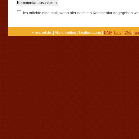
Ich möchte eine mail, wenn hier noch ein Kommentar abgegeben wir
| Fressnet.de: | Abnehmblog | Diätberatung |
DMA
|
LmL
|
VGL
|
ma