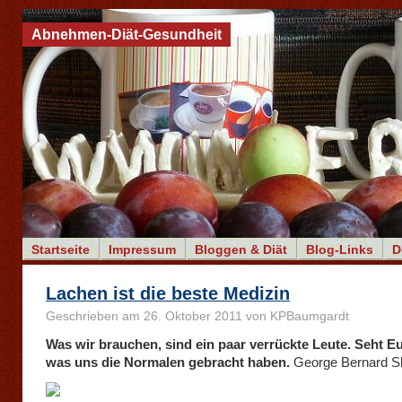
Abnehmen-Diät-Gesundheit
Startseite
Impressum
Bloggen & Diät
Blog-Links
D
Lachen ist die beste Medizin
Geschrieben am 26. Oktober 2011 von KPBaumgardt
Was wir brauchen, sind ein paar verrückte Leute. Seht E
was uns die Normalen gebracht haben.
George Bernard 