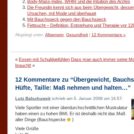
Body-Mass-Index, WHtR und die Intuition des Arztes
Die Freundin kennt sich aus beim Übergewicht, desse
Ursachen, mit Mode und überhaupt
Mit Bauchspeck gegen den Bauchspeck
Fettsucht – Definition, Entstehung und Therapie vor 1
Abgelegt unter:
Allgemein
,
Gesundheit
|
12 Kommentare »
«
Essen mit Schuldgefühlen
Dass man auch immer seine Mot
braucht!
»
12 Kommentare zu “Übergewicht, Bauchs
Hüfte, Taille: Maß nehmen und halten…”
Lutz Balschuweit
schrieb am 5. Januar 2008 um 16:57:
Viele Sportler mit einer überdurchschnittlichen Muskulatur
haben einen zu hohen BMI. Er ist deshalb nicht das Maß
aller Dinge (Bauchspecke
)
Viele Grüße