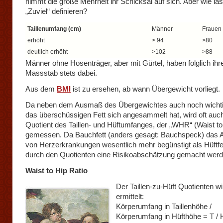
nimmt die große Mehrheit ihr Schicksal auf sich. Aber wie läs
„Zuviel“ definieren?
Taillenumfang (cm)
Männer
Frauen
erhöht
> 94
>80
deutlich erhöht
>102
>88
Männer ohne Hosenträger, aber mit Gürtel, haben folglich ihr
Massstab stets dabei.
Aus dem
BMI
ist zu ersehen, ab wann Übergewicht vorliegt.
Da neben dem Ausmaß des Übergewichtes auch noch wichtig
das überschüssigen Fett sich angesammelt hat, wird oft auc
Quotient des Taillen- und Hüftumfanges, der „WHR“ (Waist to 
gemessen. Da Bauchfett (anders gesagt: Bauchspeck) das A
von Herzerkrankungen wesentlich mehr begünstigt als Hüftfe
durch den Quotienten eine Risikoabschätzung gemacht werd
Waist to Hip Ratio
Der Taillen-zu-Hüft Quotienten wi
ermittelt:
Körperumfang in Taillenhöhe /
Körperumfang in Hüfthöhe = T / 