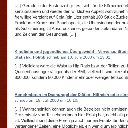
[…] Gerade in der Fastenzeit gilt es, sich für die Körperbedür
sensibilisieren und wieder den wirklichen Appetit wahrzuneh
freiwillige Verzicht auf Cola (ein Liter enthält 100 Stück Zucker
Frankfurter Kranz und Bauchspeck, die Überwindung der ora
als Sublimierung ist Ausdruck eines gesunden sekundären 
und Zeichen der Gesundheit. […]
Kindliche und jugendliches Übergewicht - Verweise, Studi
Statistik, Politik
schrieb am 18. Juni 2008 um 19:32:
[…] Vielleicht wäre die Waist to Hip Ratio bzw. der Taillen-zu-
Quotient aussagekräftiger als der BMI, vielleicht sind hierzul
800.000, sondern 80.000 Kinder mehr oder weniger fettsüchti
Abnehmforen im Dschungel der Diäten: Hilfreich oder sin
schrieb am 15. Juli 2008 um 10:10:
[…] Wahrscheinlich können auch die Betreiber nicht ermitteln
Prozentsatz von TeilnehmerInnen hier Erfolg hat, nachhaltig e
ist. Vielleicht sind diese Foren ja auch nur ein Ersatz für de
vergangener Zeiten; eine Möglichkeit, ein wenig unverbindlic