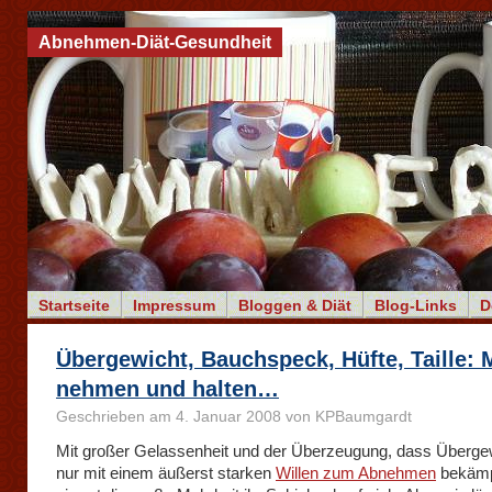
Abnehmen-Diät-Gesundheit
Startseite
Impressum
Bloggen & Diät
Blog-Links
D
Übergewicht, Bauchspeck, Hüfte, Taille:
nehmen und halten…
Geschrieben am 4. Januar 2008 von KPBaumgardt
Mit großer Gelassenheit und der Überzeugung, dass Übergew
nur mit einem äußerst starken
Willen zum Abnehmen
bekämpf