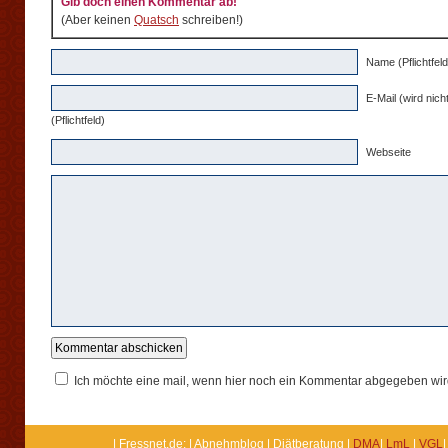
Gib doch einen Kommentar ab!
(Aber keinen
Quatsch
schreiben!)
Name (Pflichtfeld
E-Mail (wird nicht
(Pflichtfeld)
Webseite
Ich möchte eine mail, wenn hier noch ein Kommentar abgegeben wir
| Fressnet.de: | Abnehmblog | Diätberatung |
DMA
|
LmL
|
VGL