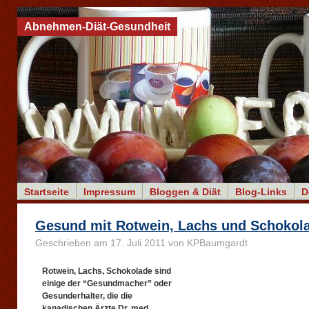
Abnehmen-Diät-Gesundheit
Startseite
Impressum
Bloggen & Diät
Blog-Links
D
Gesund mit Rotwein, Lachs und Schokol
Geschrieben am 17. Juli 2011 von KPBaumgardt
Rotwein, Lachs, Schokolade
sind
einige der “Gesundmacher” oder
Gesunderhalter, die die
kanadischen Ärzte Dr. med.