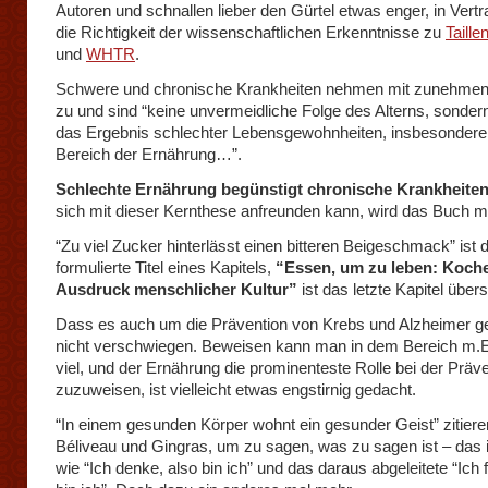
Autoren und schnallen lieber den Gürtel etwas enger, in Vertr
die Richtigkeit der wissenschaftlichen Erkenntnisse zu
Taill
und
WHTR
.
Schwere und chronische Krankheiten nehmen mit zunehmen
zu und sind “keine unvermeidliche Folge des Alterns, sonder
das Ergebnis schlechter Lebensgewohnheiten, insbesondere
Bereich der Ernährung…”.
Schlechte Ernährung begünstigt chronische Krankheite
sich mit dieser Kernthese anfreunden kann, wird das Buch 
“Zu viel Zucker hinterlässt einen bitteren Beigeschmack” ist d
formulierte Titel eines Kapitels,
“Essen, um zu leben: Koche
Ausdruck menschlicher Kultur”
ist das letzte Kapitel über
Dass es auch um die Prävention von Krebs und Alzheimer ge
nicht verschwiegen. Beweisen kann man in dem Bereich m.E
viel, und der Ernährung die prominenteste Rolle bei der Präv
zuzuweisen, ist vielleicht etwas engstirnig gedacht.
“In einem gesunden Körper wohnt ein gesunder Geist” zitier
Béliveau und Gingras, um zu sagen, was zu sagen ist – das 
wie “Ich denke, also bin ich” und das daraus abgeleitete “Ich f