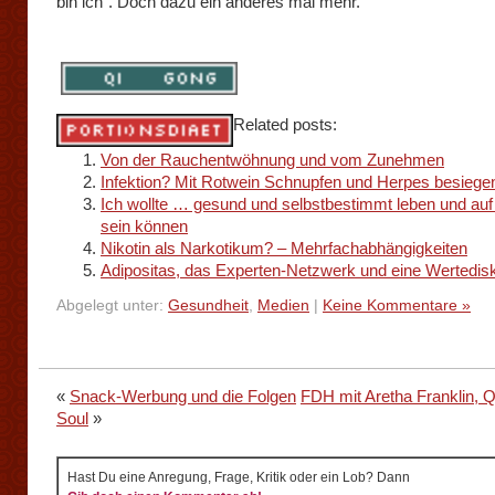
bin ich”. Doch dazu ein anderes mal mehr.
Related posts:
Von der Rauchentwöhnung und vom Zunehmen
Infektion? Mit Rotwein Schnupfen und Herpes besiege
Ich wollte … gesund und selbstbestimmt leben und auf
sein können
Nikotin als Narkotikum? – Mehrfachabhängigkeiten
Adipositas, das Experten-Netzwerk und eine Wertedis
Abgelegt unter:
Gesundheit
,
Medien
|
Keine Kommentare »
«
Snack-Werbung und die Folgen
FDH mit Aretha Franklin, 
Soul
»
Hast Du eine Anregung, Frage, Kritik oder ein Lob? Dann