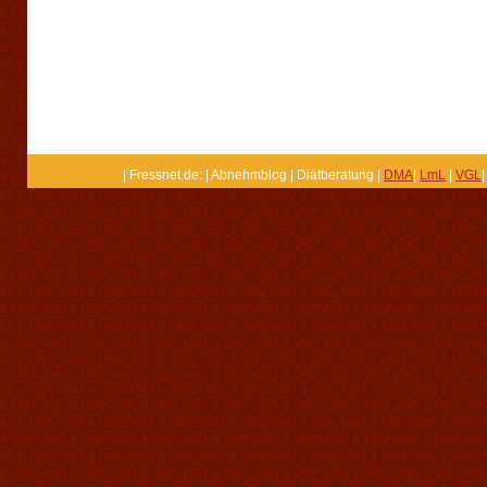
| Fressnet.de: | Abnehmblog | Diätberatung |
DMA
|
LmL
|
VGL