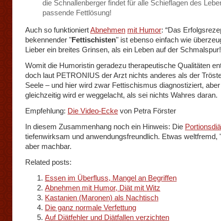
die Schnallenberger findet für alle Schieflagen des Lebe
passende Fettlösung!
Auch so funktioniert
Abnehmen
mit Humor
: “Das Erfolgsreze
bekennender "
Fettischisten
" ist ebenso einfach wie überzeu
Lieber ein breites Grinsen, als ein Leben auf der Schmalspur!
Womit die Humoristin geradezu therapeutische Qualitäten entw
doch laut PETRONIUS der Arzt nichts anderes als der Tröste
Seele – und hier wird zwar Fettischismus diagnostiziert, aber
gleichzeitig wird er weggelacht, als sei nichts Wahres daran.
Empfehlung:
Die Video-Ecke
von Petra Förster
In diesem Zusammenhang noch ein Hinweis: Die
Portionsdiä
tiefenwirksam und anwendungsfreundlich. Etwas weltfremd, 
aber machbar.
Related posts:
Essen im Überfluss, Mangel an Begriffen
Abnehmen mit Humor, Diät mit Witz
Kastanien (Maronen) als Nachtisch
Die ganz normale Verfettung
Auf Diätfehler und Diätfallen verzichten