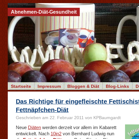
Abnehmen-Diät-Gesundheit
Startseite
Impressum
Bloggen & Diät
Blog-Links
D
Das Richtige für eingefleischte Fettischis
Fettnäpfchen-Diät
Geschrieben am 22. Februar 2011 von KPBaumgardt
Neue
Diäten
werden derzeit vor allem im Kabarett
entwickelt. Nach
10in2
von Bernhard Ludwig nun