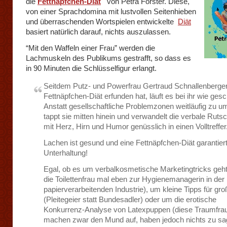
die
Fettnäpfchen-Diät
von Petra Förster. Diese,
von einer Sprachdomina mit lustvollen Seitenhieben
und überraschenden Wortspielen entwickelte
Diät
basiert natürlich darauf, nichts auszulassen.
“Mit den Waffeln einer Frau” werden die
Lachmuskeln des Publikums gestrafft, so dass es
in 90 Minuten die Schlüsselfigur erlangt.
Seitdem Putz- und Powerfrau Gertraud Schnallenberger
Fettnäpfchen-Diät erfunden hat, läuft es bei ihr wie gesc
Anstatt gesellschaftliche Problemzonen weitläufig zu 
tappt sie mitten hinein und verwandelt die verbale Rutsc
mit Herz, Hirn und Humor genüsslich in einen Volltreffer
Lachen ist gesund und eine Fettnäpfchen-Diät garantiert
Unterhaltung!
Egal, ob es um verbalkosmetische Marketingtricks geht
die Toilettenfrau mal eben zur Hygienemanagerin in der
papierverarbeitenden Industrie), um kleine Tipps für groß
(Pleitegeier statt Bundesadler) oder um die erotische
Konkurrenz-Analyse von Latexpuppen (diese Traumfra
machen zwar den Mund auf, haben jedoch nichts zu sa