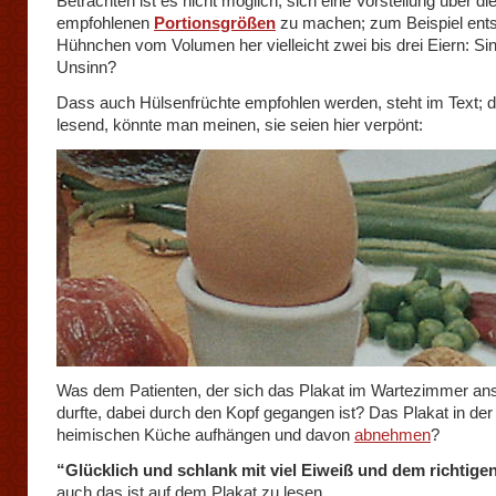
Betrachten ist es nicht möglich, sich eine Vorstellung über di
empfohlenen
Portionsgrößen
zu machen; zum Beispiel ents
Hühnchen vom Volumen her vielleicht zwei bis drei Eiern: Si
Unsinn?
Dass auch Hülsenfrüchte empfohlen werden, steht im Text; d
lesend, könnte man meinen, sie seien hier verpönt:
Was dem Patienten, der sich das Plakat im Wartezimmer a
durfte, dabei durch den Kopf gegangen ist? Das Plakat in der
heimischen Küche aufhängen und davon
abnehmen
?
“Glücklich und schlank mit viel Eiweiß und dem richtigen
auch das ist auf dem Plakat zu lesen.