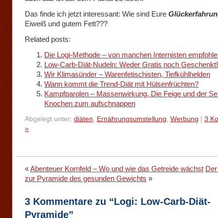
Das finde ich jetzt interessant: Wie sind Eure
Glückerfahru
Eiweiß und gutem Fett???
Related posts:
Die Logi-Methode – von manchen Internisten empfohle
Low-Carb-Diät-Nudeln: Weder Gratis noch Geschenkt!
Wir Klimasünder – Warenfetischisten, Tiefkühlhelden
Wann kommt die Trend-Diät mit Hülsenfrüchten?
Kampfparolen – Massenwirkung, Die Feige und der Se
Knochen zum aufschnappen
Abgelegt unter:
diäten
,
Ernährungsumstellung
,
Werbung
|
3 K
»
«
Abenteuer Kornfeld – Wo und wie das Getreide wächst
Der
zur Pyramide des gesunden Gewichts
»
3 Kommentare zu “Logi: Low-Carb-Diät-
Pyramide”