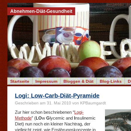
Abnehmen-Diät-Gesundheit
Startseite
Impressum
Bloggen & Diät
Blog-Links
D
Logi: Low-Carb-Diät-Pyramide
Geschrieben am 31. Mai 2010 von KPBaumgardt
Zur hier schon beschriebenen “
Logi-
Methode
” (
LO
w
G
lycemic and
I
nsulinemic
Diet) nun noch ein kleiner Nachtrag, der
vielleicht zeigt, wie Ernährungskonzepte in