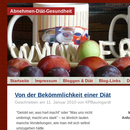
Abnehmen-Diät-Gesundheit
Startseite
Impressum
Bloggen & Diät
Blog-Links
D
Von der Bekömmlichkeit einer Diät
Geschrieben am 11. Januar 2010 von KPBaumgardt
“Gelobt sei, was hart macht” oder “Was uns nicht
I
umbringt, macht uns stark” – so ähnlich lauten
Anfo
manche Vorstellungen, wie man mit sich selbst
umzugehen hätte.