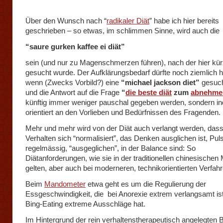
Über den Wunsch nach “
radikaler Diät
” habe ich hier bereits
geschrieben – so etwas, im schlimmen Sinne, wird auch die
“saure gurken kaffee ei diät”
sein (und nur zu Magenschmerzen führen), nach der hier kür
gesucht wurde. Der Aufklärungsbedarf dürfte noch ziemlich h
wenn (Zwecks Vorbild?) eine
“michael jackson diet”
gesuch
und die Antwort auf die Frage
“
die beste diät
zum
abnehme
künftig immer weniger pauschal gegeben werden, sondern ind
orientiert an den Vorlieben und Bedürfnissen des Fragenden.
Mehr und mehr wird von der Diät auch verlangt werden, das
Verhalten sich “normalisiert”, das Denken ausglichen ist, Pu
regelmässig, “ausgeglichen”, in der Balance sind: So
Diätanforderungen, wie sie in der traditionellen chinesischen
gelten, aber auch bei moderneren, technikorientierten Verfahr
Beim
Mandometer
etwa geht es um die Regulierung der
Essgeschwindigkeit, die bei Anorexie extrem verlangsamt is
Bing-Eating extreme Ausschläge hat.
Im Hintergrund der rein verhaltenstherapeutisch angelegten