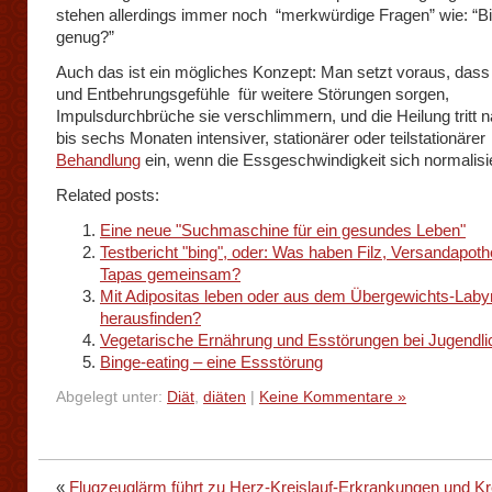
stehen allerdings immer noch “merkwürdige Fragen” wie: “Bi
genug?”
Auch das ist ein mögliches Konzept: Man setzt voraus, das
und Entbehrungsgefühle für weitere Störungen sorgen,
Impulsdurchbrüche sie verschlimmern, und die Heilung tritt n
bis sechs Monaten intensiver, stationärer oder teilstationärer
Behandlung
ein, wenn die Essgeschwindigkeit sich normalisie
Related posts:
Eine neue "Suchmaschine für ein gesundes Leben"
Testbericht "bing", oder: Was haben Filz, Versandapot
Tapas gemeinsam?
Mit Adipositas leben oder aus dem Übergewichts-Labyr
herausfinden?
Vegetarische Ernährung und Esstörungen bei Jugendli
Binge-eating – eine Essstörung
Abgelegt unter:
Diät
,
diäten
|
Keine Kommentare »
«
Flugzeuglärm führt zu Herz-Kreislauf-Erkrankungen und K