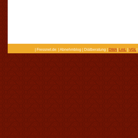
| Fressnet.de: | Abnehmblog | Diätberatung |
DMA
|
LmL
|
VGL