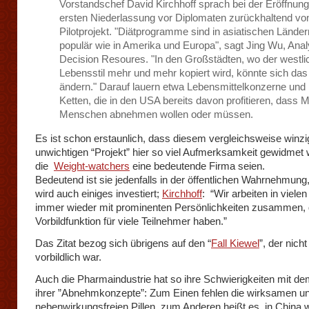
Vorstandschef David Kirchhoff sprach bei der Eröffnung
ersten Niederlassung vor Diplomaten zurückhaltend vo
Pilotprojekt. "Diätprogramme sind in asiatischen Länder
populär wie in Amerika und Europa", sagt Jing Wu, Anal
Decision Resoures. "In den Großstädten, wo der westli
Lebensstil mehr und mehr kopiert wird, könnte sich das
ändern." Darauf lauern etwa Lebensmittelkonzerne und 
Ketten, die in den USA bereits davon profitieren, dass M
Menschen abnehmen wollen oder müssen.
Es ist schon erstaunlich, dass diesem vergleichsweise winz
unwichtigen “Projekt” hier so viel Aufmerksamkeit gewidmet w
die
Weight-watchers
eine bedeutende Firma seien.
Bedeutend ist sie jedenfalls in der öffentlichen Wahrnehmung
wird auch einiges investiert;
Kirchhoff
: “
Wir arbeiten in viele
immer wieder mit prominenten Persönlichkeiten zusammen, 
Vorbildfunktion für viele Teilnehmer haben.”
Das Zitat bezog sich übrigens auf den “
Fall Kiewel
”, der nicht
vorbildlich war.
Auch die Pharmaindustrie hat so ihre Schwierigkeiten mit d
ihrer ”Abnehmkonzepte”: Zum Einen fehlen die wirksamen u
nebenwirkungsfreien Pillen, zum Anderen heißt es, in China