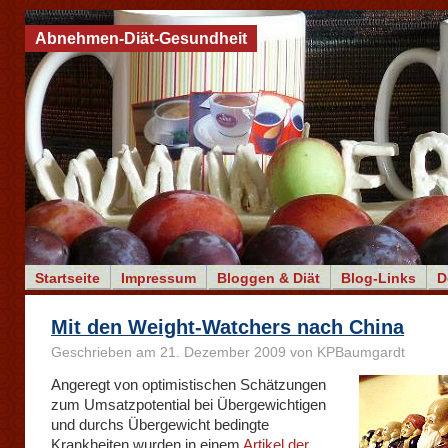
Abnehmen-Diät-Gesundheit
Startseite
Impressum
Bloggen & Diät
Blog-Links
D
Mit den Weight-Watchers nach China
Geschrieben am 21. Dezember 2009 von KPBaumgardt
Angeregt von optimistischen Schätzungen
zum Umsatzpotential bei Übergewichtigen
und durchs Übergewicht bedingte
Krankheiten wurden in einem
Artikel der