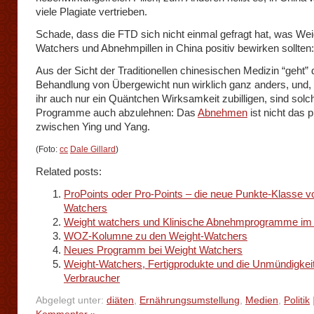
viele Plagiate vertrieben.
Schade, dass die FTD sich nicht einmal gefragt hat, was Wei
Watchers und Abnehmpillen in China positiv bewirken sollten:
Aus der Sicht der Traditionellen chinesischen Medizin “geht” 
Behandlung von Übergewicht nun wirklich ganz anders, und,
ihr auch nur ein Quäntchen Wirksamkeit zubilligen, sind solc
Programme auch abzulehnen: Das
Abnehmen
ist nicht das p
zwischen Ying und Yang.
(Foto:
cc
Dale Gillard
)
Related posts:
ProPoints oder Pro-Points – die neue Punkte-Klasse v
Watchers
Weight watchers und Klinische Abnehmprogramme im 
WOZ-Kolumne zu den Weight-Watchers
Neues Programm bei Weight Watchers
Weight-Watchers, Fertigprodukte und die Unmündigkeit
Verbraucher
Abgelegt unter:
diäten
,
Ernährungsumstellung
,
Medien
,
Politik