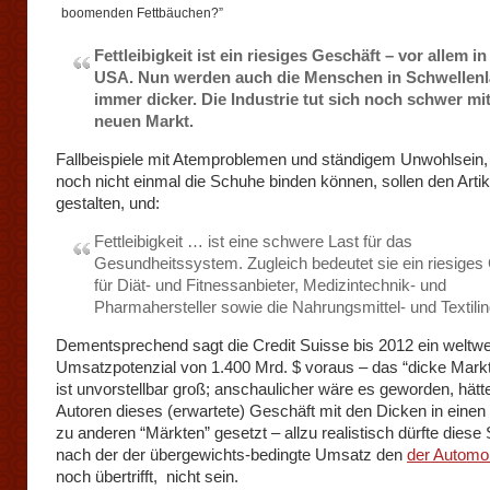
boomenden Fettbäuchen?”
Fettleibigkeit ist ein riesiges Geschäft – vor allem i
USA. Nun werden auch die Menschen in Schwellen
immer dicker. Die Industrie tut sich noch schwer mi
neuen Markt.
Fallbeispiele mit Atemproblemen und ständigem Unwohlsein,
noch nicht einmal die Schuhe binden können, sollen den Artik
gestalten, und:
Fettleibigkeit … ist eine schwere Last für das
Gesundheitssystem. Zugleich bedeutet sie ein riesiges
für Diät- und Fitnessanbieter, Medizintechnik- und
Pharmahersteller sowie die Nahrungsmittel- und Textilin
Dementsprechend sagt die Credit Suisse bis 2012 ein weltwe
Umsatzpotenzial von 1.400 Mrd. $ voraus – das “dicke Mar
ist unvorstellbar groß; anschaulicher wäre es geworden, hätt
Autoren dieses (erwartete) Geschäft mit den Dicken in einen
zu anderen “Märkten” gesetzt – allzu realistisch dürfte diese
nach der der übergewichts-bedingte Umsatz den
der Automob
noch übertrifft, nicht sein.