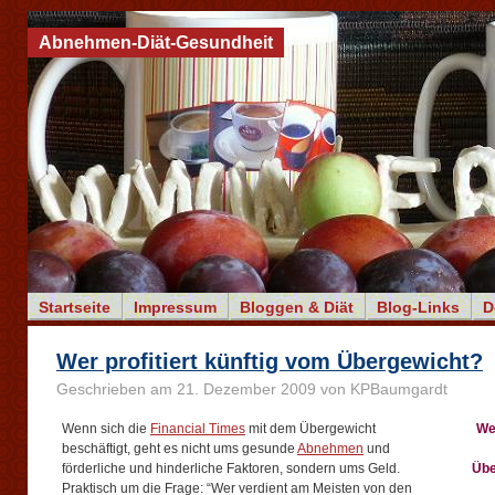
Abnehmen-Diät-Gesundheit
Startseite
Impressum
Bloggen & Diät
Blog-Links
D
Wer profitiert künftig vom Übergewicht?
Geschrieben am 21. Dezember 2009 von KPBaumgardt
Wenn sich die
Financial Times
mit dem Übergewicht
Wer
beschäftigt, geht es nicht ums gesunde
Abnehmen
und
förderliche und hinderliche Faktoren, sondern ums Geld.
Übe
Praktisch um die Frage: “Wer verdient am Meisten von den