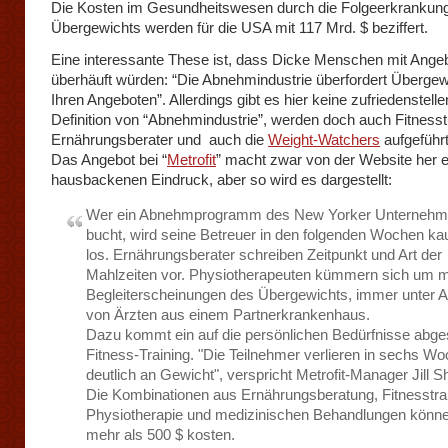
Die Kosten im Gesundheitswesen durch die Folgeerkrankun
Übergewichts werden für die USA mit 117 Mrd. $ beziffert.
Eine interessante These ist, dass Dicke Menschen mit Ange
überhäuft würden: “Die Abnehmindustrie überfordert Übergew
Ihren Angeboten”. Allerdings gibt es hier keine zufriedenstell
Definition von “Abnehmindustrie”, werden doch auch Fitnesst
Ernährungsberater und auch die
Weight-Watchers
aufgeführt
Das Angebot bei “
Metrofit
” macht zwar von der Website her 
hausbackenen Eindruck, aber so wird es dargestellt:
Wer ein Abnehmprogramm des New Yorker Unterneh
bucht, wird seine Betreuer in den folgenden Wochen k
los. Ernährungsberater schreiben Zeitpunkt und Art der
Mahlzeiten vor. Physiotherapeuten kümmern sich um m
Begleiterscheinungen des Übergewichts, immer unter A
von Ärzten aus einem Partnerkrankenhaus.
Dazu kommt ein auf die persönlichen Bedürfnisse abg
Fitness-Training. "Die Teilnehmer verlieren in sechs W
deutlich an Gewicht", verspricht Metrofit-Manager Jill S
Die Kombinationen aus Ernährungsberatung, Fitnesstrai
Physiotherapie und medizinischen Behandlungen könne
mehr als 500 $ kosten.