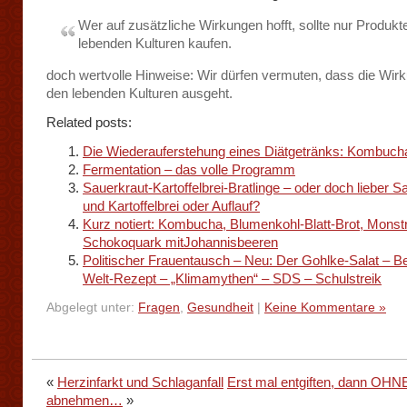
Wer auf zusätzliche Wirkungen hofft, sollte nur Produkt
lebenden Kulturen kaufen.
doch wertvolle Hinweise: Wir dürfen vermuten, dass die Wir
den lebenden Kulturen ausgeht.
Related posts:
Die Wiederauferstehung eines Diätgetränks: Kombuch
Fermentation – das volle Programm
Sauerkraut-Kartoffelbrei-Bratlinge – oder doch lieber S
und Kartoffelbrei oder Auflauf?
Kurz notiert: Kombucha, Blumenkohl-Blatt-Brot, Monstr
Schokoquark mitJohannisbeeren
Politischer Frauentausch – Neu: Der Gohlke-Salat – B
Welt-Rezept – „Klimamythen“ – SDS – Schulstreik
Abgelegt unter:
Fragen
,
Gesundheit
|
Keine Kommentare »
«
Herzinfarkt und Schlaganfall
Erst mal entgiften, dann OHNE
abnehmen…
»