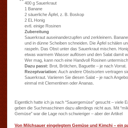
400 g Sauerkraut
1 Banane
2 säuerliche Äpfel, z. B. Boskop
2 EL Honig
evtl. einige Rosinen
Zubereitung
Sauerkraut auseinanderzupfen und zerkleinern. Banane
und in dünne Scheiben schneiden. Die Äpfel schälen u
raspeln. Das Obst unter das Sauerkraut mischen. Honig
etwas warmem Wasser auflösen und den Salat damit w
Wer mag, kann noch eine Handvoll Rosinen untermisch
Dazu passt:
Brot, Brötchen, Baguette – je nach Vorrat.
Rezeptvariation:
Auch andere Obstsorten vertragen sic
Sauerkraut. Variieren Sie diesen Salat – je nach Angebo
einmal mit Clementinen oder Ananas.
Eigentlich hatte ich ja nach “Sauergemüse” gesucht – viele 
geben die Suchmaschinen dazu allerdings nicht aus. Mit “mi
Gemüse” war die Lage noch schwieriger – aber der Artikel
Von Milchsauer eingelegtem Gemüse und Kimchi – ein p