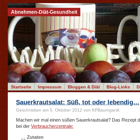
Abnehmen-Diät-Gesundheit
Startseite
Impressum
Bloggen & Diät
Blog-Links
D
Sauerkrautsalat: Süß, tot oder lebendig…
Geschrieben am 5. Oktober 2012 von KPBaumgardt
Machen wir mal einen süßen Sauerkrautsalat? Das Rezept d
bei der
Verbraucherzentrale:
Zutaten