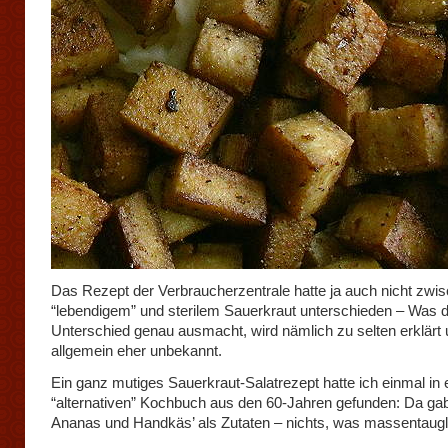
Das Rezept der Verbraucherzentrale hatte ja auch nicht zwi
“lebendigem” und sterilem Sauerkraut unterschieden – Was 
Unterschied genau ausmacht, wird nämlich zu selten erklärt 
allgemein eher unbekannt.
Ein ganz mutiges Sauerkraut-Salatrezept hatte ich einmal in
“alternativen” Kochbuch aus den 60-Jahren gefunden: Da ga
Ananas und Handkäs’ als Zutaten – nichts, was massentaugl