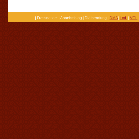
| Fressnet.de: | Abnehmblog | Diätberatung |
DMA
|
LmL
|
VGL