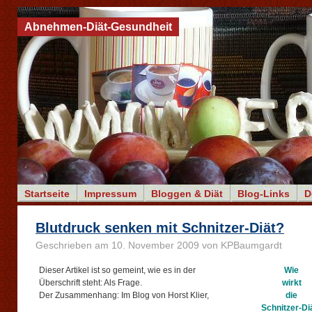
Abnehmen-Diät-Gesundheit
Startseite
Impressum
Bloggen & Diät
Blog-Links
D
Blutdruck senken mit Schnitzer-Diät?
Geschrieben am 10. November 2009 von KPBaumgardt
Dieser Artikel ist so gemeint, wie es in der
Wie
Überschrift steht: Als Frage.
wirkt
Der Zusammenhang: Im Blog von Horst Klier,
die
Schnitzer-Di