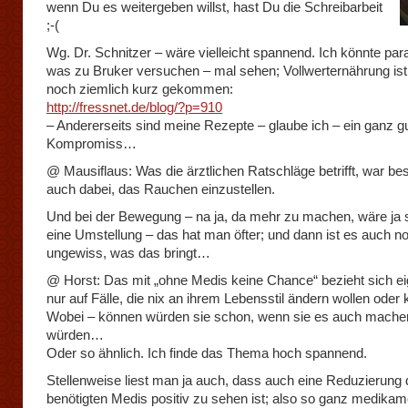
wenn Du es weitergeben willst, hast Du die Schreibarbeit
;-(
Wg. Dr. Schnitzer – wäre vielleicht spannend. Ich könnte para
was zu Bruker versuchen – mal sehen; Vollwerternährung ist 
noch ziemlich kurz gekommen:
http://fressnet.de/blog/?p=910
– Andererseits sind meine Rezepte – glaube ich – ein ganz g
Kompromiss…
@ Mausiflaus: Was die ärztlichen Ratschläge betrifft, war be
auch dabei, das Rauchen einzustellen.
Und bei der Bewegung – na ja, da mehr zu machen, wäre ja
eine Umstellung – das hat man öfter; und dann ist es auch n
ungewiss, was das bringt…
@ Horst: Das mit „ohne Medis keine Chance“ bezieht sich ei
nur auf Fälle, die nix an ihrem Lebensstil ändern wollen oder
Wobei – können würden sie schon, wenn sie es auch mache
würden…
Oder so ähnlich. Ich finde das Thema hoch spannend.
Stellenweise liest man ja auch, dass auch eine Reduzierung 
benötigten Medis positiv zu sehen ist; also so ganz medikame