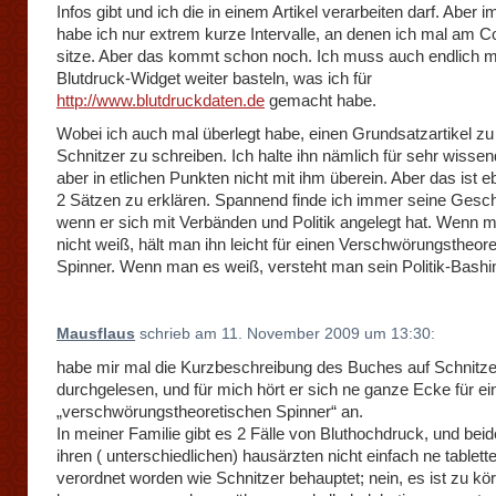
Infos gibt und ich die in einem Artikel verarbeiten darf. Aber
habe ich nur extrem kurze Intervalle, an denen ich mal am 
sitze. Aber das kommt schon noch. Ich muss auch endlich 
Blutdruck-Widget weiter basteln, was ich für
http://www.blutdruckdaten.de
gemacht habe.
Wobei ich auch mal überlegt habe, einen Grundsatzartikel zu
Schnitzer zu schreiben. Ich halte ihn nämlich für sehr wisse
aber in etlichen Punkten nicht mit ihm überein. Aber das ist eb
2 Sätzen zu erklären. Spannend finde ich immer seine Gesch
wenn er sich mit Verbänden und Politik angelegt hat. Wenn 
nicht weiß, hält man ihn leicht für einen Verschwörungstheor
Spinner. Wenn man es weiß, versteht man sein Politik-Bashi
Mausflaus
schrieb am 11. November 2009 um 13:30:
habe mir mal die Kurzbeschreibung des Buches auf Schnitze
durchgelesen, und für mich hört er sich ne ganze Ecke für ei
„verschwörungstheoretischen Spinner“ an.
In meiner Familie gibt es 2 Fälle von Bluthochdruck, und beid
ihren ( unterschiedlichen) hausärzten nicht einfach ne tablett
verordnet worden wie Schnitzer behauptet; nein, es ist zu kör