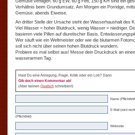
Gemüse vertilgen. 60 g EW, 60 g Fett, 150 g KH sind ein ge
Verhältnis beim Grundumsatz. Am Morgen ein Porridge, mitt
Gemüse, abends Eiweise.
An dritter Stelle der Ursache steht der Wasserhaushalt des K
Viel Wasser = hoher Blutdruck, wenig Wasser = niedriger. D
basieren viele Pillen auf diuretischer Basis. Entwässerungspi
Wer säuft wie ein Weltmeister oder wie die blutarmen Fotomo
soll sich nicht über seinen hohen Blutdruck wundern.
Probiere es mal selbst aus! Messe dein Druckdruck an eine
wasserarmen Tag.
Hast Du eine Anregung, Frage, Kritik oder ein Lob? Dann
Gib doch einen Kommentar ab!
(Aber keinen
Quatsch
schreiben!)
Name (Pflichtfeld
E-Mail (wird nicht
(Pflichtfeld)
Webseite