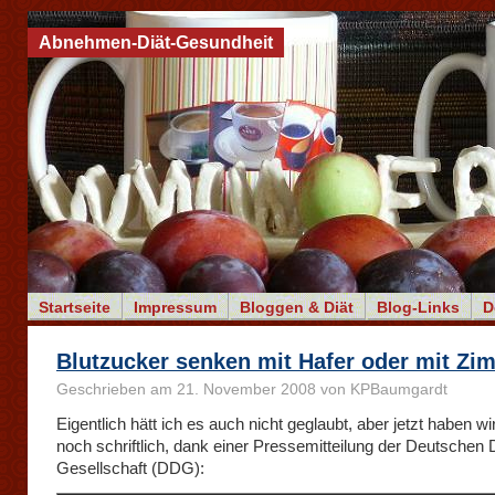
Abnehmen-Diät-Gesundheit
Startseite
Impressum
Bloggen & Diät
Blog-Links
D
Blutzucker senken mit Hafer oder mit Zi
Geschrieben am 21. November 2008 von KPBaumgardt
Eigentlich hätt ich es auch nicht geglaubt, aber jetzt haben w
noch schriftlich, dank einer Pressemitteilung der Deutschen 
Gesellschaft (DDG):