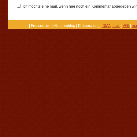
Ich möchte eine mail, wenn hier noch ein Kommentar abgegeben wir
| Fressnet.de: | Abnehmblog | Diätberatung |
DMA
|
LmL
|
VGL
|
ma