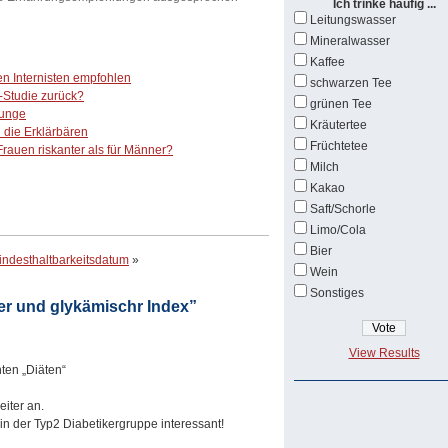
Ich trinke häufig ...
Leitungswasser
Mineralwasser
Kaffee
n Internisten empfohlen
schwarzen Tee
-Studie zurück?
grünen Tee
Lunge
Kräutertee
d die Erklärbären
Früchtetee
rauen riskanter als für Männer?
Milch
Kakao
Saft/Schorle
Limo/Cola
Bier
indesthaltbarkeitsdatum
»
Wein
Sonstiges
r und glykämischr Index”
View Results
ten „Diäten“
eiter an.
 in der Typ2 Diabetikergruppe interessant!