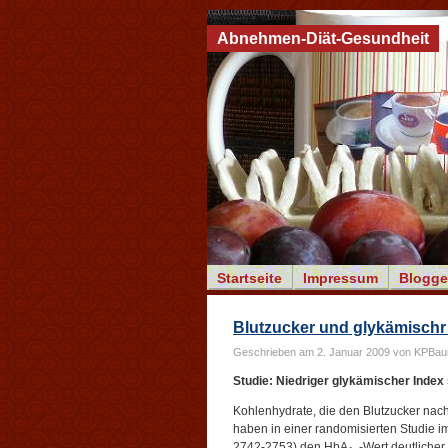
Abnehmen-Diät-Gesundheit
Startseite
Impressum
Blogge
Blutzucker und glykämischr
Geschrieben am 2. Januar 2009 von KPBau
Studie: Niedriger glykämischer Index 
Kohlenhydrate, die den Blutzucker nac
haben in einer randomisierten Studie i
2742-2753) den HbA
-Wert deutlicher