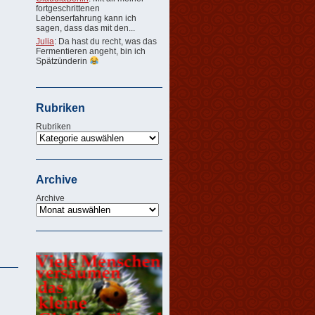
fortgeschrittenen
Lebenserfahrung kann ich
sagen, dass das mit den...
Julia
: Da hast du recht, was das
Fermentieren angeht, bin ich
Spätzünderin
Rubriken
Rubriken
Archive
Archive