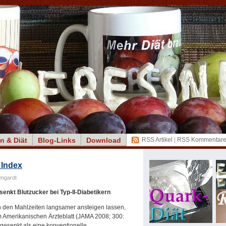
n & Diät
Blog-Links
Download
RSS Artikel
|
RSS Kommentar
 Index
mgardt
senkt Blutzucker bei Typ-II-Diabetikern
h den Mahlzeiten langsamer ansteigen lassen,
m Amerikanischen Ärzteblatt (JAMA 2008; 300:
 gesenkt als eine konventionelle