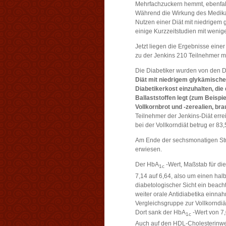
Mehrfachzuckern hemmt, ebenfall
Während die Wirkung des Medikam
Nutzen einer Diät mit niedrigem 
einige Kurzzeitstudien mit weni
Jetzt liegen die Ergebnisse einer
zu der Jenkins 210 Teilnehmer mit
Die Diabetiker wurden von den D
Diät mit niedrigem glykämisch
Diabetikerkost einzuhalten, die
Ballaststoffen legt (zum Beispi
Vollkornbrot und -zerealien, bra
Teilnehmer der Jenkins-Diät erre
bei der Vollkorndiät betrug er 83,
Am Ende der sechsmonatigen Stu
erwiesen.
Der HbA
-Wert, Maßstab für die
1c
7,14 auf 6,64, also um einen hal
diabetologischer Sicht ein beach
weiter orale Antidiabetika einna
Vergleichsgruppe zur Vollkorndiät
Dort sank der HbA
-Wert von 7,
1c
Auch auf den HDL-Cholesterinwert