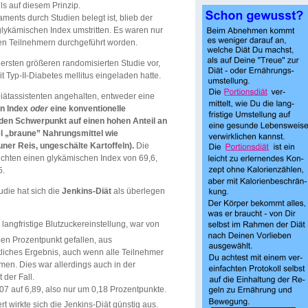
s auf diesem Prinzip.
ents durch Studien belegt ist, blieb der
glykämischen Index umstritten. Es waren nur
gen Teilnehmern durchgeführt worden.
 ersten größeren randomisierten Studie vor,
 Typ-II-Diabetes mellitus eingeladen hatte.
iätassistenten angehalten, entweder eine
en Index
oder
eine konventionelle
 den Schwerpunkt auf einen hohen Anteil an
el „braune” Nahrungsmittel wie
uner Reis, ungeschälte Kartoffeln).
Die
ichten einen glykämischen Index von 69,6,
5.
die hat sich die
Jenkins-Diät
als überlegen
 langfristige Blutzuckereinstellung, war von
ben Prozentpunkt gefallen, aus
tliches Ergebnis, auch wenn alle Teilnehmer
hmen. Dies war allerdings auch in der
 der Fall.
07 auf 6,89, also nur um 0,18 Prozentpunkte.
 wirkte sich die Jenkins-Diät günstig aus.