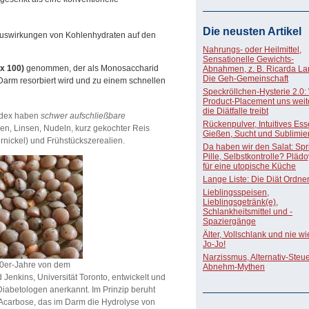
Die neusten Artikel
Auswirkungen von Kohlenhydraten auf den
Nahrungs- oder Heilmittel,
Sensationelle Gewichts-
x 100)
genommen, der als Monosaccharid
Abnahmen, z. B. Ricarda La
Die Geh-Gemeinschaft
arm resorbiert wird und zu einem schnellen
Speckröllchen-Hysterie 2.0:
Product-Placement uns weite
die Diätfalle treibt
ndex haben
schwer aufschließbare
Rückenpulver, Intuitives Ess
n, Linsen, Nudeln, kurz gekochter Reis
Gießen, Sucht und Sublimie
rnickel) und Frühstückszerealien.
Da haben wir den Salat: Spri
Pille, Selbstkontrolle? Pläd
für eine utopische Küche
Lange Liste: Die Diät Ordne
Lieblingsspeisen,
Lieblingsgetränk(e),
Schlankheitsmittel und -
Spaziergänge
Älter, Vollschlank und nie w
Jo-Jo!
Narzissmus, Alternativ-Steue
0er-Jahre von dem
Abnehm-Mythen
Jenkins, Universität Toronto, entwickelt und
iabetologen anerkannt. Im Prinzip beruht
 Acarbose, das im Darm die Hydrolyse von