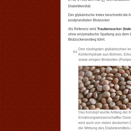
1c
Diabetikerdiät.
Der glykämische Index beschreibt die 
postprandialen Blutzucker.
Als Referenz wird
Traubenzucker (Inde
ohne enzymatische Spaltung aus dem D
Blutzuckeranstieg führt.
Den niedrigsten glykämischen I
Kohlenhydrate
aus Bohnen, Erbse
sowie einigen Brotsorten (Pumpe
Das Konzept wurde Anfang der 8
Ernährungswissenschaftler David 
wird auch von vielen deutschen D
die Wirkung des Diabetesmittels