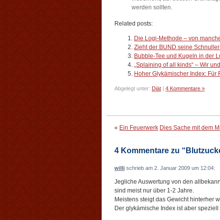
werden sollten.
Related posts:
Die Logi-Methode – von manche
Zieht der BUND seine Schnuller
Bubble-Tee und Kugeln in der 
„Splaining of all kinds“ – Wir un
Hoher Glykämischer Index: Für F
Abgelegt unter:
Diät
|
4 Kommentare »
«
Ein Feuerwerk
Dies Sache mit dem M
4 Kommentare zu “Blutzucke
willi
schrieb am 2. Januar 2009 um 12:04:
Jegliche Auswertung von den allbekann
sind meist nur über 1-2 Jahre.
Meistens steigt das Gewicht hinterher w
Der glykämische Index ist aber speziell