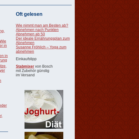
Oft gelesen
Wie nimmt man am Besten ab?
Abnehmen nach Punkten
ng,
Abnehmen ab 50
Der ideale Ernährungsplan zum
 Wie
Abnehmen
r in
Susanne Fröhlich – Yoga zum
abnehmen
en in
Einkaufstipp
rung
tze,
Stabmixer
von Bosch
oyer
mit Zubehör günstig
im Versand
n
ieder
r,