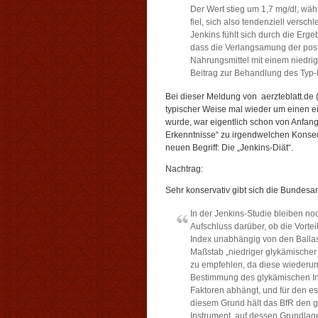
Der Wert stieg um 1,7 mg/dl, wäh
fiel, sich also tendenziell verschl
Jenkins fühlt sich durch die Ergeb
dass die Verlangsamung der pos
Nahrungsmittel mit einem niedri
Beitrag zur Behandlung des Typ-II
Bei dieser Meldung von aerzteblatt.de 
typischer Weise mal wieder um einen ei
wurde, war eigentlich schon von Anfang 
Erkenntnisse“ zu irgendwelchen Konse
neuen Begriff: Die „Jenkins-Diät“.
Nachtrag:
Sehr konservativ gibt sich die Bundesan
In der Jenkins-Studie bleiben noc
Aufschluss darüber, ob die Vorte
Index unabhängig von den Ballast
Maßstab „niedriger glykämischer 
zu empfehlen, da diese wiederum 
Bestimmung des glykämischen Ind
Faktoren abhängt, und für den es 
diesem Grund hält das BfR den g
Instrument, auf dessen Grundl