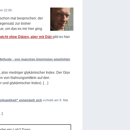
um 22:00:
 schon mal besprochen; der
Gegensatz zur bisher
, um das es mir hier ging.
cht ohne Diäten, aber mit Diät
gibt es hier
ethode - von manchen Internisten empfohlen
also niedriger glykämischer Index. Der Glyx
gen von Nahrungsmitteln auf den
er und glykämischer Index). […]
krankheit” entwickelt sich
schrieb am 9. Mai
…]
 oder ein Lob? Dann