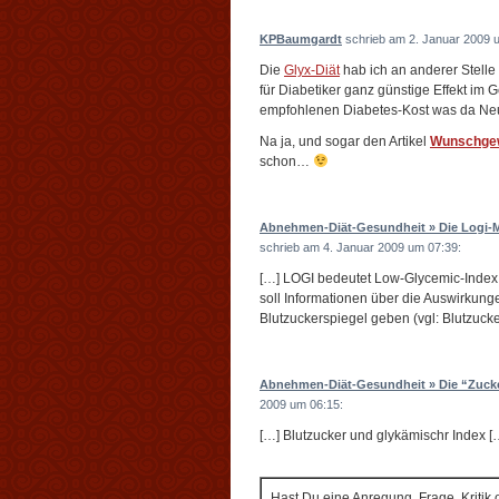
KPBaumgardt
schrieb am 2. Januar 2009 
Die
Glyx-Diät
hab ich an anderer Stelle
für Diabetiker ganz günstige Effekt im 
empfohlenen Diabetes-Kost was da Neue
Na ja, und sogar den Artikel
Wunschgewi
schon…
Abnehmen-Diät-Gesundheit » Die Logi-M
schrieb am 4. Januar 2009 um 07:39:
[…] LOGI bedeutet Low-Glycemic-Index, 
soll Informationen über die Auswirkun
Blutzuckerspiegel geben (vgl: Blutzuck
Abnehmen-Diät-Gesundheit » Die “Zucker
2009 um 06:15:
[…] Blutzucker und glykämischr Index [
Hast Du eine Anregung, Frage, Kritik