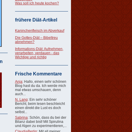
Was soll ich heute kochen?
frühere Diät-Artikel
Kaninchenfleisch im Abverkauf
Die Gottes-Diät – Bibeltreu
abnehmen?
Informations-Diät: Aufnehmen,
verarbeiten, verdauen - das
Wichtige und richtig
n
Frische Kommentare
Anja
: Hallo, einen sehr schönen
Blog hast du da. Ich werde mich
mal etwas umschauen, denn
auch...
N. Lang
: Ein sehr schöner
Bericht, beim lesen beschleicht
einen direkt die Lust es doch
selbst...
Sabrina
: Schön, dass du bei der
Bilanz dabei bist! Mit Spirulina
und Algen zu experimentieren,...
ClaudiaBerlin
: Mit all meiner