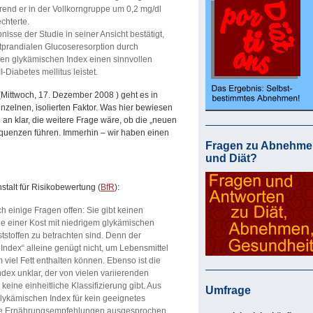
rend er in der Vollkorngruppe um 0,2 mg/dl
echterte.
nisse der Studie in seiner Ansicht bestätigt,
tprandialen Glucoseresorption durch
gen glykämischen Index einen sinnvollen
-Diabetes mellitus leistet.
(Mittwoch, 17. Dezember 2008 ) geht es in
nzelnen, isolierten Faktor. Was hier bewiesen
an klar, die weitere Frage wäre, ob die „neuen
quenzen führen. Immerhin – wir haben einen
Fragen zu Abnehme
und Diät?
stalt für Risikobewertung (
BfR
):
h einige Fragen offen: Sie gibt keinen
ile einer Kost mit niedrigem glykämischen
stoffen zu betrachten sind. Denn der
Index“ alleine genügt nicht, um Lebensmittel
viel Fett enthalten können. Ebenso ist die
ex unklar, der von vielen variierenden
keine einheitliche Klassifizierung gibt. Aus
Umfrage
lykämischen Index für kein geeignetes
age Ernährungsempfehlungen ausgesprochen