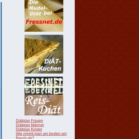
Diätplan Frauen
Diätplan Männer
Diätplan Kinder
Wie nimmt man am besten am
Bauch ab?