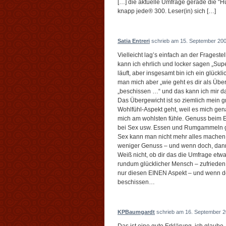
[…] die aktuelle Umfrage gerade die “Hu
knapp jede® 300. Leser(in) sich […]
Satia Entreri
schrieb am 15. September 200
Vielleicht lag’s einfach an der Fragest
kann ich ehrlich und locker sagen „Supe
läuft, aber insgesamt bin ich ein glückl
man mich aber „wie geht es dir als Über
„beschissen …“ und das kann ich mir da
Das Übergewicht ist so ziemlich mein 
Wohlfühl-Aspekt geht, weil es mich gen
mich am wohlsten fühle. Genuss bei
bei Sex usw. Essen und Rumgammeln g
Sex kann man nicht mehr alles mache
weniger Genuss – und wenn doch, dan
Weiß nicht, ob dir das die Umfrage etwa
rundum glücklicher Mensch – zufrieden 
nur diesen EINEN Aspekt – und wenn der 
beschissen…
KPBaumgardt
schrieb am 16. September 2