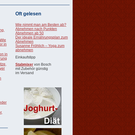
Oft gelesen
Wie nimmt man am Besten ab?
Abnehmen nach Punkten
ng,
Abnehmen ab 50
Der ideale Ernährungsplan zum
 Wie
Abnehmen
r in
Susanne Fröhlich – Yoga zum
abnehmen
en in
Einkaufstipp
rung
tze,
Stabmixer
von Bosch
oyer
mit Zubehör günstig
im Versand
n
ieder
r,