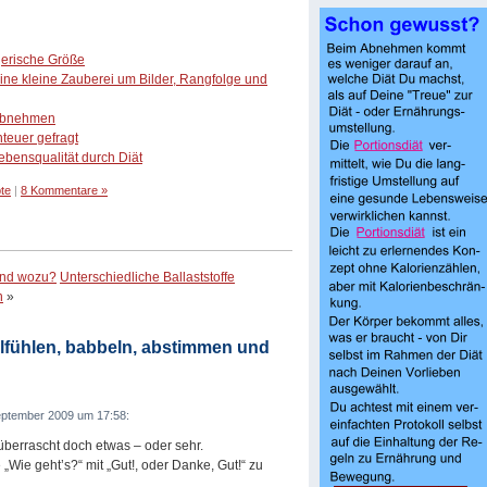
gerische Größe
ne kleine Zauberei um Bilder, Rangfolge und
m Abnehmen
nteuer gefragt
ebensqualität durch Diät
te
|
8 Kommentare »
und wozu?
Unterschiedliche Ballaststoffe
n
»
fühlen, babbeln, abstimmen und
eptember 2009 um 17:58:
berrascht doch etwas – oder sehr.
 „Wie geht’s?“ mit „Gut!, oder Danke, Gut!“ zu