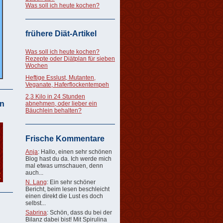
Was soll ich heute kochen?
frühere Diät-Artikel
Was soll ich heute kochen?
Rezepte oder Diätplan für sieben
Wochen
Heftige Esslust, Mutanten,
Veganate, Haferflockentempeh
2,3 Kilo in 24 Stunden
n
abnehmen, oder lieber ein
Bäuchlein behalten?
Frische Kommentare
Anja
: Hallo, einen sehr schönen
Blog hast du da. Ich werde mich
mal etwas umschauen, denn
auch...
N. Lang
: Ein sehr schöner
Bericht, beim lesen beschleicht
einen direkt die Lust es doch
selbst...
Sabrina
: Schön, dass du bei der
Bilanz dabei bist! Mit Spirulina