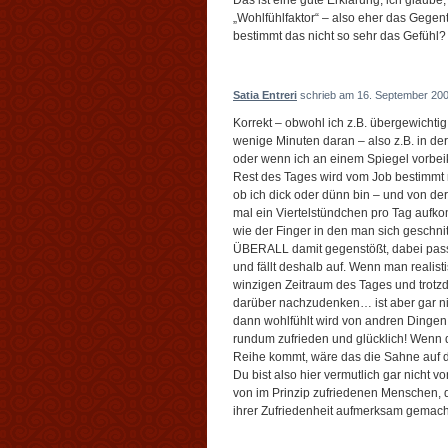
Das ist eine gute Erklärung, ich glaube,
„Wohlfühlfaktor“ – also eher das Gegen
bestimmt das nicht so sehr das Gefühl?
Satia Entreri
schrieb am 16. September 200
Korrekt – obwohl ich z.B. übergewichtig
wenige Minuten daran – also z.B. in der
oder wenn ich an einem Spiegel vorbe
Rest des Tages wird vom Job bestimmt mit
ob ich dick oder dünn bin – und von de
mal ein Viertelstündchen pro Tag aufkom
wie der Finger in den man sich geschnit
ÜBERALL damit gegenstößt, dabei passier
und fällt deshalb auf. Wenn man realist
winzigen Zeitraum des Tages und trotzd
darüber nachzudenken… ist aber gar ni
dann wohlfühlt wird von andren Dingen b
rundum zufrieden und glücklich! Wenn
Reihe kommt, wäre das die Sahne auf d
Du bist also hier vermutlich gar nich
von im Prinzip zufriedenen Menschen, d
ihrer Zufriedenheit aufmerksam gemac