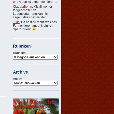
und Algen zu experimentieren,...
ClaudiaBerlin
: Mit all meiner
fortgeschrittenen
Lebenserfahrung kann ich
sagen, dass das mit den...
Julia
: Da hast du recht, was das
Fermentieren angeht, bin ich
Spätzünderin
Rubriken
Rubriken
Archive
Archive