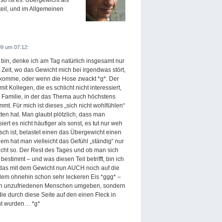
 so ist es. Übergewicht als
teil, und im Allgemeinen
9 um 07:12:
 bin, denke ich am Tag natürlich insgesamt nur
 Zeit, wo das Gewicht mich bei irgendwas stört,
ikomme, oder wenn die Hose zwackt *g*. Der
 Kollegen, die es schlicht nicht interessiert,
r Familie, in der das Thema auch höchstens
mt. Für mich ist dieses „sich nicht wohlfühlen“
ten hat. Man glaubt plötzlich, dass man
t es nicht häufiger als sonst, es tut nur weh
isch ist, belastet einen das Übergewicht einen
em hat man vielleicht das Gefühl „ständig“ nur
cht so. Der Rest des Tages und ob man sich
estimmt – und was diesen Teil betrifft, bin ich
 das mit dem Gewicht nun AUCH noch auf die
em ohnehin schon sehr leckeren Eis *ggg* –
t von unzufriedenen Menschen umgeben, sondern
ie durch diese Seite auf den einen Fleck in
ht wurden… *g*