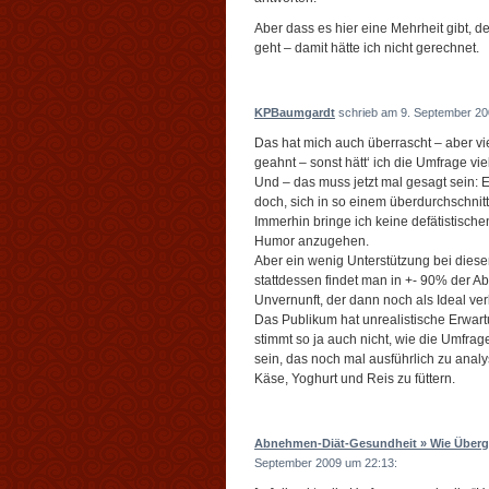
Aber dass es hier eine Mehrheit gibt, d
geht – damit hätte ich nicht gerechnet.
KPBaumgardt
schrieb am 9. September 20
Das hat mich auch überrascht – aber vie
geahnt – sonst hätt‘ ich die Umfrage vie
Und – das muss jetzt mal gesagt sein: E
doch, sich in so einem überdurchschni
Immerhin bringe ich keine defätistische
Humor anzugehen.
Aber ein wenig Unterstützung bei dies
stattdessen findet man in +- 90% der A
Unvernunft, der dann noch als Ideal ver
Das Publikum hat unrealistische Erwartu
stimmt so ja auch nicht, wie die Umfrag
sein, das noch mal ausführlich zu analy
Käse, Yoghurt und Reis zu füttern.
Abnehmen-Diät-Gesundheit » Wie Überge
September 2009 um 22:13: