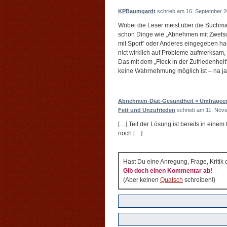
KPBaumgardt
schrieb am 16. September 2
Wobei die Leser meist über die Such
schon Dinge wie „Abnehmen mit Zwets
mit Sport“ oder Anderes eingegeben hab
nict wirklich auf Probleme aufmerksam,
Das mit dem „Fleck in der Zufriedenheit
keine Wahrnehmung möglich ist – na ja
Abnehmen-Diät-Gesundheit » Umfrageerg
Fett und Unzufrieden
schrieb am 11. Nov
[…] Teil der Lösung ist bereits in einem 
noch […]
Hast Du eine Anregung, Frage, Kritik
Gib doch einen Kommentar ab!
(Aber keinen
Quatsch
schreiben!)