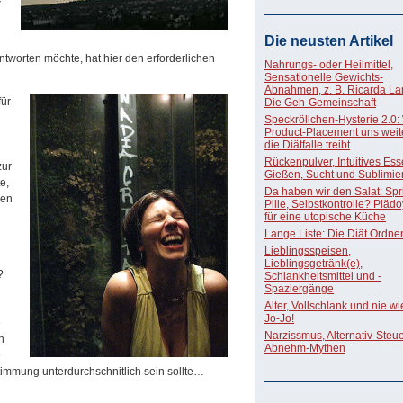
Die neusten Artikel
antworten möchte, hat hier den erforderlichen
Nahrungs- oder Heilmittel,
Sensationelle Gewichts-
Abnahmen, z. B. Ricarda La
für
Die Geh-Gemeinschaft
Speckröllchen-Hysterie 2.0:
Product-Placement uns weite
die Diätfalle treibt
Rückenpulver, Intuitives Ess
zur
Gießen, Sucht und Sublimie
e,
Da haben wir den Salat: Spri
den
Pille, Selbstkontrolle? Pläd
für eine utopische Küche
Lange Liste: Die Diät Ordne
Lieblingsspeisen,
Lieblingsgetränk(e),
?
Schlankheitsmittel und -
Spaziergänge
Älter, Vollschlank und nie w
Jo-Jo!
e
Narzissmus, Alternativ-Steue
n
Abnehm-Mythen
e
Stimmung unterdurchschnitlich sein sollte…