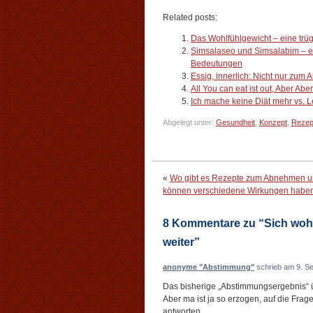
Related posts:
Das Wohlfühlgewicht – eine trü
Simsalaseo und Simsalabim – ei
Bedeutungen
Essig, innerlich: Nicht nur zu
All You can eat ist out, Aber Abe
Ich mache keine Diät mehr vs. L
Abgelegt unter:
Gesundheit
,
Konzept
,
Rezep
«
Wo gibt es Rezepte zum Abnehmen 
können verschiedene Wirkungen habe
8 Kommentare zu “Sich wohl
weiter”
anonyme "Abstimmung"
schrieb am 9. S
Das bisherige „Abstimmungsergebnis“ ü
Aber ma ist ja so erzogen, auf die Frage
antworten.