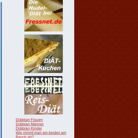
Diätplan Frauen
Diätplan Männer
Diätplan Kinder
Wie nimmt man am besten am
Bauch ab?