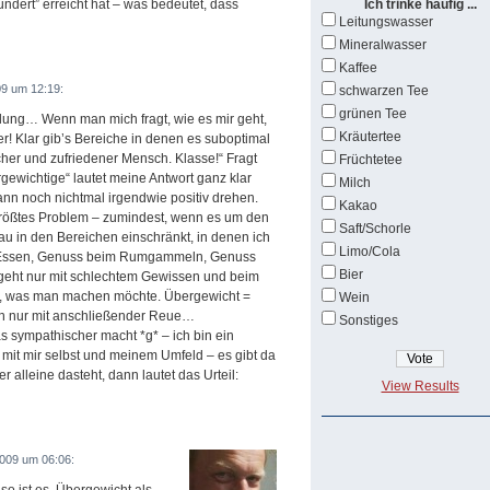
ndert” erreicht hat – was bedeutet, dass
Ich trinke häufig ...
Leitungswasser
Mineralwasser
Kaffee
9 um 12:19:
schwarzen Tee
grünen Tee
ellung… Wenn man mich fragt, wie es mir geht,
Kräutertee
r! Klar gib’s Bereiche in denen es suboptimal
icher und zufriedener Mensch. Klasse!“ Fragt
Früchtetee
gewichtige“ lautet meine Antwort ganz klar
Milch
nn noch nichtmal irgendwie positiv drehen.
Kakao
größtes Problem – zumindest, wenn es um den
Saft/Schorle
au in den Bereichen einschränkt, in denen ich
Limo/Cola
m Essen, Genuss beim Rumgammeln, Genuss
Bier
eht nur mit schlechtem Gewissen und beim
n, was man machen möchte. Übergewicht =
Wein
n nur mit anschließender Reue…
Sonstiges
s sympathischer macht *g* – ich bin ein
mit mir selbst und meinem Umfeld – es gibt da
alleine dasteht, dann lautet das Urteil:
View Results
009 um 06:06: