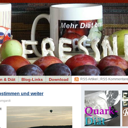
n & Diät
Blog-Links
Download
RSS Artikel
|
RSS Kommentar
abstimmen und weiter
umgardt
t
e