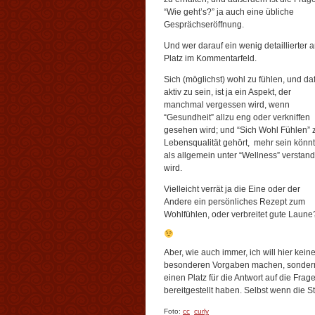
“Wie geht’s?” ja auch eine übliche
Gesprächseröffnung.
Und wer darauf ein wenig detaillierter 
Platz im Kommentarfeld.
Sich (möglichst) wohl zu fühlen, und da
aktiv zu sein, ist ja ein Aspekt, der
manchmal vergessen wird, wenn
“Gesundheit” allzu eng oder verkniffen
gesehen wird; und “Sich Wohl Fühlen” 
Lebensqualität gehört, mehr sein könnt
als allgemein unter “Wellness” verstan
wird.
Vielleicht verrät ja die Eine oder der
Andere ein persönliches Rezept zum
Wohlfühlen, oder verbreitet gute Laune
Aber, wie auch immer, ich will hier kein
besonderen Vorgaben machen, sonder
einen Platz für die Antwort auf die Frag
bereitgestellt haben. Selbst wenn die 
Foto:
cc
curly