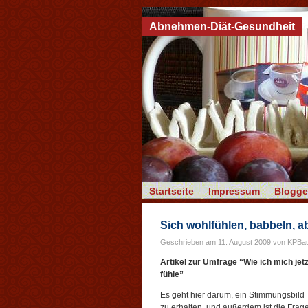
Abnehmen-Diät-Gesundheit
Startseite
Impressum
Blogge
Sich wohlfühlen, babbeln, 
Geschrieben am 11. August 2009 von KPBa
Artikel zur Umfrage “Wie ich mich jetz
fühle”
Es geht hier darum, ein Stimmungsbild
zu erhalten, und außerdem ist die Frag