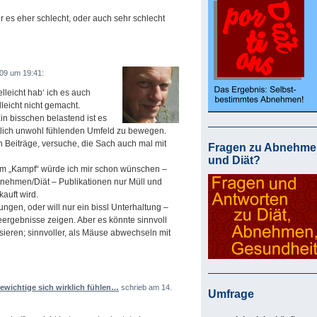
er es eher schlecht, oder auch sehr schlecht
09 um 19:41:
lleicht hab‘ ich es auch
lleicht nicht gemacht.
in bisschen belastend ist es
ttlich unwohl fühlenden Umfeld zu bewegen.
n Beiträge, versuche, die Sach auch mal mit
Fragen zu Abnehme
und Diät?
em „Kampf“ würde ich mir schon wünschen –
bnehmen/Diät – Publikationen nur Müll und
kauft wird.
ngen, oder will nur ein bissl Unterhaltung –
eergebnisse zeigen. Aber es könnte sinnvoll
sieren; sinnvoller, als Mäuse abwechseln mit
wichtige sich wirklich fühlen…
schrieb am 14.
Umfrage