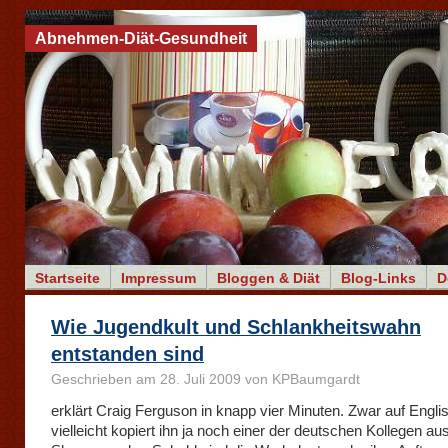
Abnehmen-Diät-Gesundheit
Startseite
Impressum
Bloggen & Diät
Blog-Links
D
Wie Jugendkult und Schlankheitswahn
entstanden sind
Geschrieben am 28. Juli 2009 von KPBaumgardt
erklärt Craig Ferguson in knapp vier Minuten. Zwar auf Engli
vielleicht kopiert ihn ja noch einer der deutschen Kollegen a