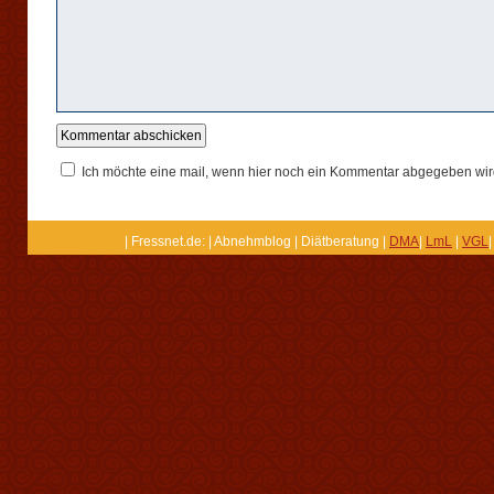
Ich möchte eine mail, wenn hier noch ein Kommentar abgegeben wir
| Fressnet.de: | Abnehmblog | Diätberatung |
DMA
|
LmL
|
VGL