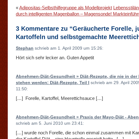
«
Adipositas-Selbsthilfegruppe als Modellprojekt
Lebensstilä
durch intelligenten Magenballon – Magensonde! Markteinführ
3 Kommentare zu “Geräucherte Forelle, 
Kartoffeln und selbstgemachte Meerettic
Stephan
schrieb am 1. April 2009 um 15:26:
Hört sich sehr lecker an. Guten Appetit
Abnehmen-Diät-Gesundheit » Diät-Rezepte, die nie in der B
stehen werden: Diät-Rezepte, Teil I
schrieb am 29. April 20
11:50:
[…] Forelle, Kartoffel, Meerettichsauce […]
Abnehmen-Diät-Gesundheit » Praxis der Mayo-Diät - Abe
schrieb am 5. Juni 2010 um 23:41:
[…] wurde noch Forelle, die schon einmal zusammen mit Karto
der Kartoffel-Diät – eine Hauptrolle gespielt hatte. […]