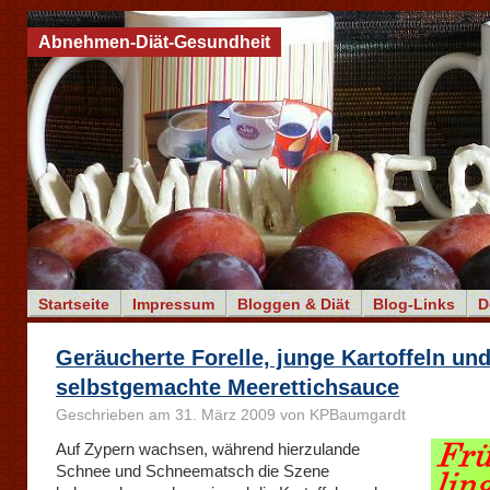
Abnehmen-Diät-Gesundheit
Startseite
Impressum
Bloggen & Diät
Blog-Links
D
Geräucherte Forelle, junge Kartoffeln un
selbstgemachte Meerettichsauce
Geschrieben am 31. März 2009 von KPBaumgardt
Auf Zypern wachsen, während hierzulande
Schnee und Schneematsch die Szene