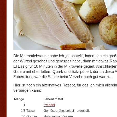
Die Meerettichsauce habe ich „gebastelt“, indem ich ein gro
der Wurzel geschält und geraspelt habe, dann mit etwas Rap
El Essig für 10 Minuten in der Mikrowelle gegart. Anschließe
Ganze mit eher fettem Quark und Salz püriert; durtch diese A
Zubereitung war die Sauce beim Verzehr noch gut warm…
Hier ist noch ein alternatives Rezept, für das ich mich allerdi
verbürgen kann:
Menge
Lebensmittel
1
Zwiebel
1/3
Tasse
Gemüsebrühe, selbst hergestellt
50
Gramm
Hafervollkornflocken