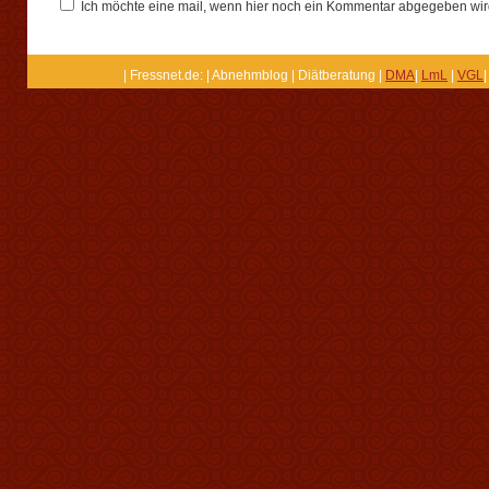
Ich möchte eine mail, wenn hier noch ein Kommentar abgegeben wir
| Fressnet.de: | Abnehmblog | Diätberatung |
DMA
|
LmL
|
VGL