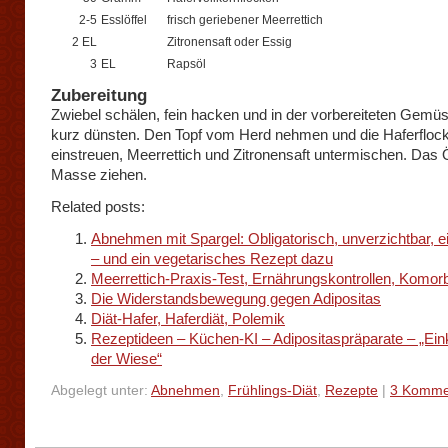
2-5
Esslöffel
frisch geriebener Meerrettich
2 EL
Zitronensaft oder Essig
3
EL
Rapsöl
Zubereitung
Zwiebel schälen, fein hacken und in der vorbereiteten Gemü
kurz dünsten. Den Topf vom Herd nehmen und die Haferfloc
einstreuen, Meerrettich und Zitronensaft untermischen. Das Ö
Masse ziehen.
Related posts:
Abnehmen mit Spargel: Obligatorisch, unverzichtbar, e
– und ein vegetarisches Rezept dazu
Meerrettich-Praxis-Test, Ernährungskontrollen, Komorb
Die Widerstandsbewegung gegen Adipositas
Diät-Hafer, Haferdiät, Polemik
Rezeptideen – Küchen-KI – Adipositaspräparate – „Ein
der Wiese“
Abgelegt unter:
Abnehmen
,
Frühlings-Diät
,
Rezepte
|
3 Komme