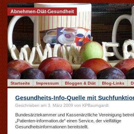
Abnehmen-Diät-Gesundheit
Startseite
Impressum
Bloggen & Diät
Blog-Links
D
Gesundheits-Info-Quelle mit Suchfunktio
Geschrieben am 3. März 2009 von KPBaumgardt
Bundesärztekammer und Kassenärztliche Vereinigung betrei
„Patienten-information.de“ einen Service, der vielfältige
Gesundheitsinformationen bereitstellt.