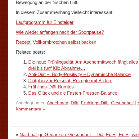
Bewegung an der frischen Luft.
In diesem Zusammenhang vielleicht interessant:
Laufprogramm für Einsteiger
Wie wieder anfangen nach der Sportpause?
Rezept: Vollkornbrötchen selbst backen
Related posts:
Die neue Frühlingsdiät: Am Aschermittwoch fängt alles 
drei bis fünf Kilo Abnahme…
Anti-Diät – Body-Positivity – Dynamische Balance
Diätplan zur Reisdiät, Rezepte mit Bildern
Frühlings-Diät-Burritos
Das Glück und die Fasten-Fressen-Balance
Abgelegt unter:
Abnehmen
,
Diät
,
Frühlings-Diät
,
Gesundheit
|
Kommentare »
«
Nachhaltige Gedanken, Gesundheit – Diät
Ei, Ei, Ei, Ei, w