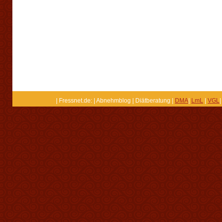
| Fressnet.de: | Abnehmblog | Diätberatung |
DMA
|
LmL
|
VGL