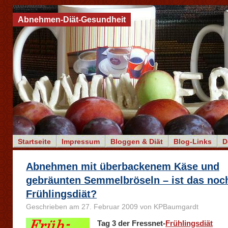
Abnehmen-Diät-Gesundheit
Startseite
Impressum
Bloggen & Diät
Blog-Links
D
Abnehmen mit überbackenem Käse und
gebräunten Semmelbröseln – ist das noc
Frühlingsdiät?
Geschrieben am 27. Februar 2009 von KPBaumgardt
Tag 3 der Fressnet-
Frühlingsdiät