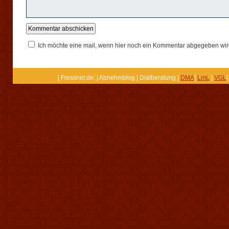
Ich möchte eine mail, wenn hier noch ein Kommentar abgegeben wir
| Fressnet.de: | Abnehmblog | Diätberatung |
DMA
|
LmL
|
VGL