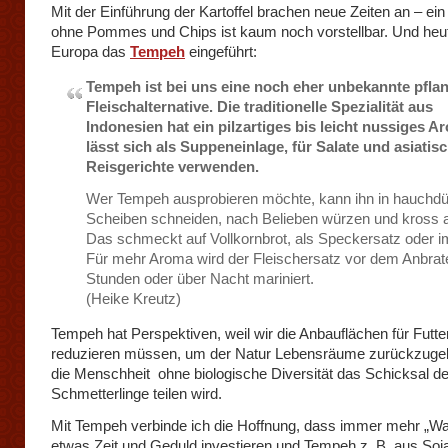
Mit der Einführung der Kartoffel brachen neue Zeiten an – ei
ohne Pommes und Chips ist kaum noch vorstellbar. Und heut
Europa das
Tempeh
eingeführt:
Tempeh ist bei uns eine noch eher unbekannte pflan
Fleischalternative. Die traditionelle Spezialität aus
Indonesien hat ein pilzartiges bis leicht nussiges 
lässt sich als Suppeneinlage, für Salate und asiatis
Reisgerichte verwenden.
Wer Tempeh ausprobieren möchte, kann ihn in hauchd
Scheiben schneiden, nach Belieben würzen und kross 
Das schmeckt auf Vollkornbrot, als Speckersatz oder 
Für mehr Aroma wird der Fleischersatz vor dem Anbrat
Stunden oder über Nacht mariniert.
(Heike Kreutz)
Tempeh hat Perspektiven, weil wir die Anbauflächen für Futter
reduzieren müssen, um der Natur Lebensräume zurückzugeb
die Menschheit ohne biologische Diversität das Schicksal de
Schmetterlinge teilen wird.
Mit Tempeh verbinde ich die Hoffnung, dass immer mehr „W
etwas Zeit und Geduld investieren und Tempeh z. B. aus So