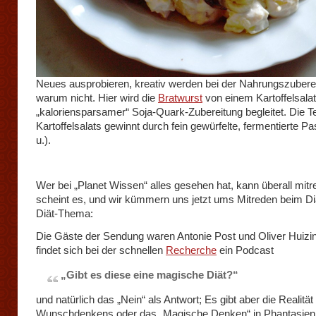
Neues ausprobieren, kreativ werden bei der Nahrungszubere
warum nicht. Hier wird die
Bratwurst
von einem Kartoffelsalat
„kaloriensparsamer“ Soja-Quark-Zubereitung begleitet. Die T
Kartoffelsalats gewinnt durch fein gewürfelte, fermentierte Pa
u.).
Wer bei „Planet Wissen“ alles gesehen hat, kann überall mitr
scheint es, und wir kümmern uns jetzt ums Mitreden beim Diä
Diät-Thema:
Die Gäste der Sendung waren Antonie Post und Oliver Huizin
findet sich bei der schnellen
Recherche
ein Podcast
„Gibt es diese eine magische Diät?“
und natürlich das „Nein“ als Antwort; Es gibt aber die Realität
Wunschdenkens oder das „Magische Denken“ in Phantasien